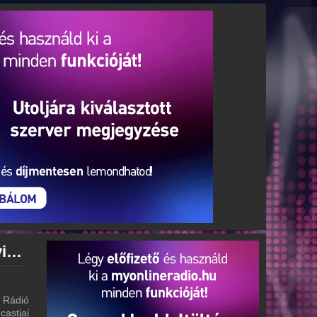
Deejay Rádió archívum - Deejay Rádió podcasts - Deejay Rádió visszahallgatás
y Rádió
castjai