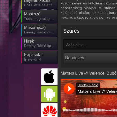
Bejelentkezés
között névre és feltöltési dátum
Hozz létre saját fiókot!
népszerűség alapján. A listában
különböző platformok között bara
Most szól
nekünk a
kapcsolat oldalon
keresz
Tudd meg mi szólt eddig
Műsorújság
Szűrés
Deejay Rádió műsorai
Hírek
Deejay Rádió kapcsolatos hírek
Kapcsolat
Írj nekünk!
Matters Live @ Velence, Bubó 