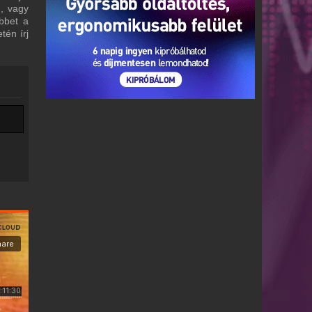
m, vagy
bbet a
tén írj