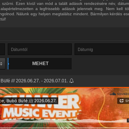
ra szűrni. Ezen kívül van mód a talált adások rendezésére név, dátu
 alapértelmezetten a legfrissebb adások jelennek meg. Nem kell tö
ngolnod. Nálunk egy helyen megtalálsz mindent. Bármilyen kérdés ese
tül!
MEHET
Büfé /// 2026.06.27. - 2026.07.01.