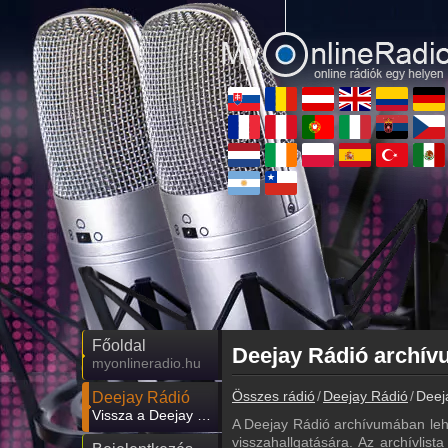
Főoldal
myonlineradio.hu
Összes rádió
Deejay Rádió
Deej
Deejay Rádió
Vissza a Deejay Rádió oldalára
A Deejay Rádió archívumában leh
visszahallgatására. Az archívlist