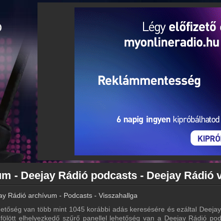
ay Rádió archívum - Podcasts - Visszahallgatás
etőség van több mint 1045 korábbi adás keresésére és ezáltal Deeja
a fölött elhelyezkedő szűrő panellel lehetőség van a Deejay Rádió pod