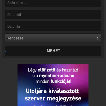
Partnerek
Rádiós partnerek
Rádió beágyazás
Ágyazd be weboldaladba
Online rádió készítés
Készítés lépésről lépésre
MEHET