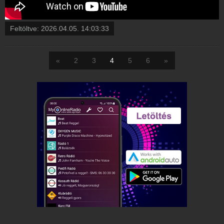
Feltöltve:
2026.04.05. 14:03:33
«
2
3
4
5
6
»