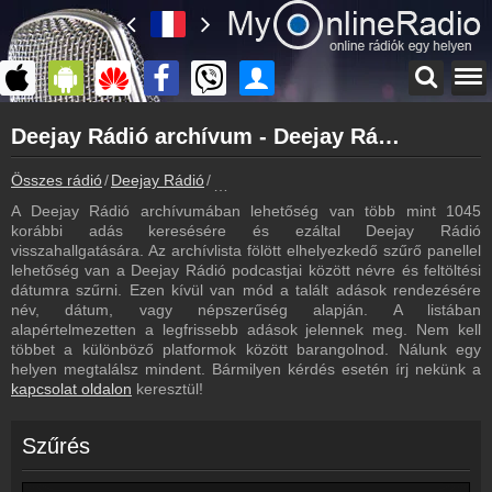
Főoldal
Deejay Rádió archívum - Deejay Rádió podcasts - Deejay Rádió visszahallgatás
myonlineradio.hu
Deejay Rádió
Összes rádió
Deejay Rádió
Deejay Rádió archívum - Podcasts - Vis
Vissza a Deejay Rádió oldalára
A Deejay Rádió archívumában lehetőség van több mint 1045
Bejelentkezés
korábbi adás keresésére és ezáltal Deejay Rádió
Hozz létre saját fiókot!
visszahallgatására. Az archívlista fölött elhelyezkedő szűrő panellel
lehetőség van a Deejay Rádió podcastjai között névre és feltöltési
Most szól
dátumra szűrni. Ezen kívül van mód a talált adások rendezésére
Tudd meg mi szólt eddig
név, dátum, vagy népszerűség alapján. A listában
alapértelmezetten a legfrissebb adások jelennek meg. Nem kell
Műsorújság
többet a különböző platformok között barangolnod. Nálunk egy
Deejay Rádió műsorai
helyen megtalálsz mindent. Bármilyen kérdés esetén írj nekünk a
kapcsolat oldalon
keresztül!
Hírek
Deejay Rádió kapcsolatos hírek
Szűrés
Kapcsolat
Írj nekünk!