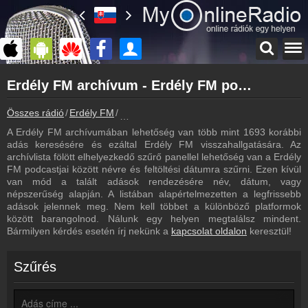
Főoldal
Erdély FM archívum - Erdély FM podcasts - Erdély FM visszahallgatás
myonlineradio.hu
Erdély FM
Összes rádió
Erdély FM
Erdély FM archívum - Podcasts - Visszahal
Vissza az Erdély FM oldalára
A Erdély FM archívumában lehetőség van több mint 1693 korábbi
Bejelentkezés
adás keresésére és ezáltal Erdély FM visszahallgatására. Az
Hozz létre saját fiókot!
archívlista fölött elhelyezkedő szűrő panellel lehetőség van a Erdély
FM podcastjai között névre és feltöltési dátumra szűrni. Ezen kívül
Frekvenciák
van mód a talált adások rendezésére név, dátum, vagy
Erdély FM frekvencia
népszerűség alapján. A listában alapértelmezetten a legfrissebb
adások jelennek meg. Nem kell többet a különböző platformok
Műsorújság
között barangolnod. Nálunk egy helyen megtalálsz mindent.
Erdély FM műsorai
Bármilyen kérdés esetén írj nekünk a
kapcsolat oldalon
keresztül!
Kapcsolat
Írj nekünk!
Szűrés
Partnerek
Rádiós partnerek