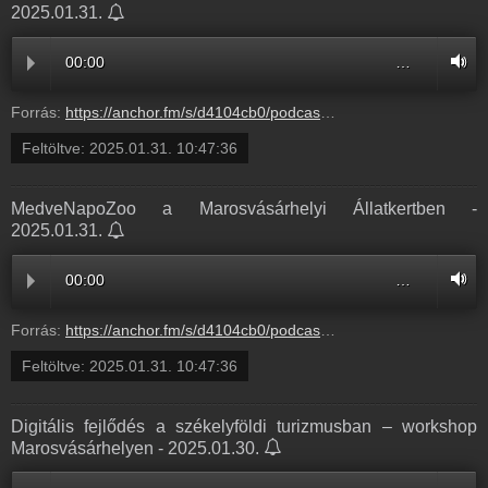
2025.01.31.
00:00
…
Forrás:
https://anchor.fm/s/d4104cb0/podcast/play/97819778/https%3A%2F%2Fd3ctxlq1ktw2nl.cloudfront.net%2Fstaging%2F2025-0-31%2F394032951-44100-2-daaeed478b489.m4a
Feltöltve:
2025.01.31. 10:47:36
MedveNapoZoo a Marosvásárhelyi Állatkertben -
2025.01.31.
00:00
…
Forrás:
https://anchor.fm/s/d4104cb0/podcast/play/97819778/https%3A%2F%2Fd3ctxlq1ktw2nl.cloudfront.net%2Fstaging%2F2025-0-31%2F394032951-44100-2-daaeed478b489.m4a
Feltöltve:
2025.01.31. 10:47:36
Digitális fejlődés a székelyföldi turizmusban – workshop
Marosvásárhelyen - 2025.01.30.