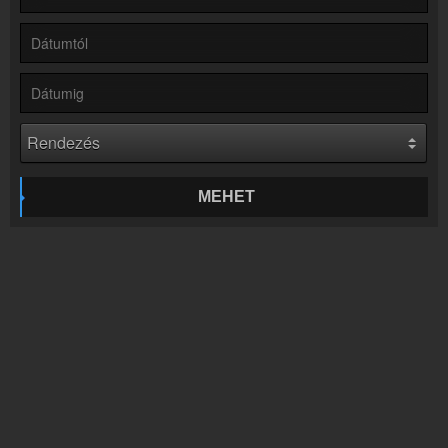
Rádió beágyazás
Ágyazd be weboldaladba
Online rádió készítés
Készítés lépésről lépésre
MEHET