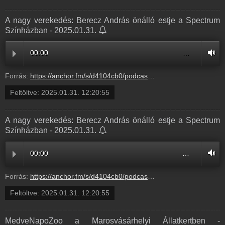
A nagy verekedés: Berecz András önálló estje a Spectrum
Színházban - 2025.01.31.
00:00
…
Forrás:
https://anchor.fm/s/d4104cb0/podcast/play/97822420/https%3A%2F%2Fd3ctxlq1ktw2nl.cloudfront.net%2Fstaging%2F2025-0-31%2F394036194-44100-2-7939085f81619.m4a
Feltöltve:
2025.01.31. 12:20:55
A nagy verekedés: Berecz András önálló estje a Spectrum
Színházban - 2025.01.31.
00:00
…
Forrás:
https://anchor.fm/s/d4104cb0/podcast/play/97822420/https%3A%2F%2Fd3ctxlq1ktw2nl.cloudfront.net%2Fstaging%2F2025-0-31%2F394036194-44100-2-7939085f81619.m4a
Feltöltve:
2025.01.31. 12:20:55
MedveNapoZoo a Marosvásárhelyi Állatkertben -