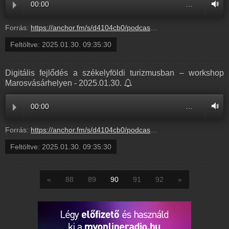
00:00
…
Forrás:
https://anchor.fm/s/d4104cb0/podcast/play/97770957/https%3A%2F%2Fd3ctxlq1ktw2nl.cloudfront.net%2Fstaging%2F2025-0-30%2F393971370-44100-2-dc19d8a516d18.m4a
Feltöltve:
2025.01.30. 09:35:30
Digitális fejlődés a székelyföldi turizmusban – workshop
Marosvásárhelyen - 2025.01.30.
00:00
…
Forrás:
https://anchor.fm/s/d4104cb0/podcast/play/97770957/https%3A%2F%2Fd3ctxlq1ktw2nl.cloudfront.net%2Fstaging%2F2025-0-30%2F393971370-44100-2-dc19d8a516d18.m4a
Feltöltve:
2025.01.30. 09:35:30
«
88
89
90
91
92
»