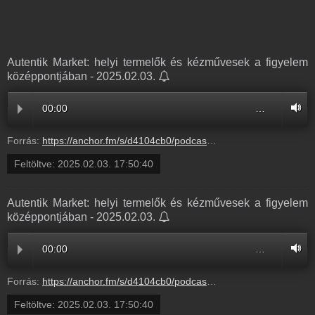
Autentik Market: helyi termelők és kézművesek a figyelem
középpontjában - 2025.02.03.
00:00
…
Forrás:
https://anchor.fm/s/d4104cb0/podcast/play/97961704/https%3A%2F%2Fd3ctxlq1ktw2nl.cloudfront.net%2Fstaging%2F2025-1-3%2F394208818-44100-2-ddcceebcdeca6.m4a
Feltöltve:
2025.02.03. 17:50:40
Autentik Market: helyi termelők és kézművesek a figyelem
középpontjában - 2025.02.03.
00:00
…
Forrás:
https://anchor.fm/s/d4104cb0/podcast/play/97961704/https%3A%2F%2Fd3ctxlq1ktw2nl.cloudfront.net%2Fstaging%2F2025-1-3%2F394208818-44100-2-ddcceebcdeca6.m4a
Feltöltve:
2025.02.03. 17:50:40