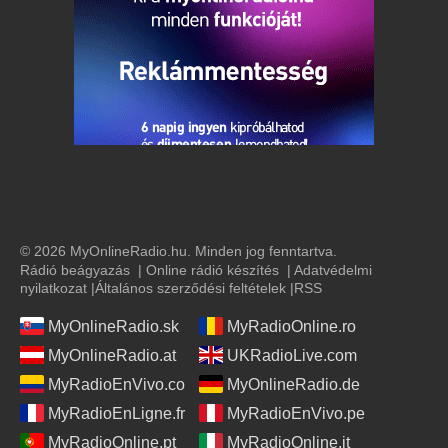
© 2026 MyOnlineRadio.hu. Minden jog fenntartva.
Rádió beágyazás
|
Online rádió készítés
|
Adatvédelmi
nyilatkozat
|
Általános szerződési feltételek
|
RSS
MyOnlineRadio.sk
MyRadioOnline.ro
MyOnlineRadio.at
UKRadioLive.com
MyRadioEnVivo.co
MyOnlineRadio.de
MyRadioEnLigne.fr
MyRadioEnVivo.pe
MyRadioOnline.pt
MyRadioOnline.it