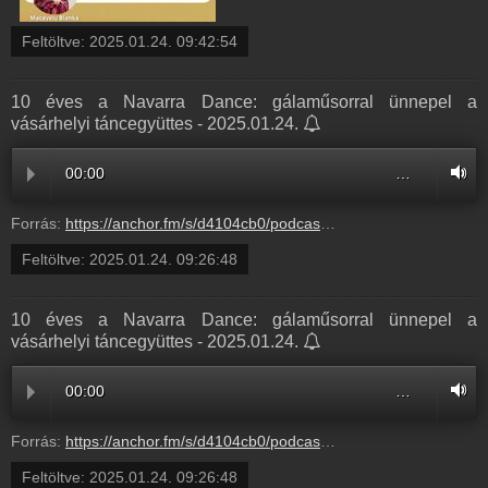
Feltöltve:
2025.01.24. 09:42:54
10 éves a Navarra Dance: gálaműsorral ünnepel a
vásárhelyi táncegyüttes - 2025.01.24.
00:00
…
Forrás:
https://anchor.fm/s/d4104cb0/podcast/play/97496613/https%3A%2F%2Fd3ctxlq1ktw2nl.cloudfront.net%2Fstaging%2F2025-0-24%2F393629287-44100-2-7ed8a242ae028.m4a
Feltöltve:
2025.01.24. 09:26:48
10 éves a Navarra Dance: gálaműsorral ünnepel a
vásárhelyi táncegyüttes - 2025.01.24.
00:00
…
Forrás:
https://anchor.fm/s/d4104cb0/podcast/play/97496613/https%3A%2F%2Fd3ctxlq1ktw2nl.cloudfront.net%2Fstaging%2F2025-0-24%2F393629287-44100-2-7ed8a242ae028.m4a
Feltöltve:
2025.01.24. 09:26:48