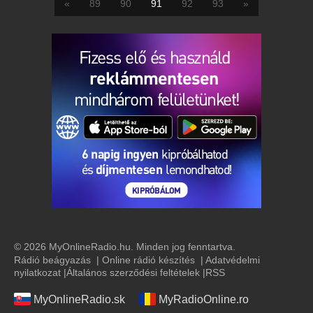
«
89
90
91
92
93
»
© 2026 MyOnlineRadio.hu. Minden jog fenntartva.
Rádió beágyazás
|
Online rádió készítés
|
Adatvédelmi
nyilatkozat
|
Általános szerződési feltételek
|
RSS
MyOnlineRadio.sk
MyRadioOnline.ro