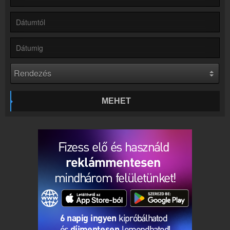
Rádió beágyazás
Ágyazd be weboldaladba
Online rádió készítés
Készítés lépésről lépésre
MEHET