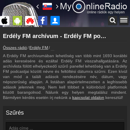
Főoldal
Erdély FM archívum - Erdély FM podcasts - Erdély FM visszahallgatás
myonlineradio.hu
Erdély FM
Összes rádió
Erdély FM
Erdély FM archívum - Podcasts - Visszahal
Vissza az Erdély FM oldalára
A Erdély FM archívumában lehetőség van több mint 1693 korábbi
Bejelentkezés
adás keresésére és ezáltal Erdély FM visszahallgatására. Az
Hozz létre saját fiókot!
archívlista fölött elhelyezkedő szűrő panellel lehetőség van a Erdély
FM podcastjai között névre és feltöltési dátumra szűrni. Ezen kívül
Frekvenciák
van mód a talált adások rendezésére név, dátum, vagy
Erdély FM frekvencia
népszerűség alapján. A listában alapértelmezetten a legfrissebb
adások jelennek meg. Nem kell többet a különböző platformok
Műsorújság
között barangolnod. Nálunk egy helyen megtalálsz mindent.
Erdély FM műsorai
Bármilyen kérdés esetén írj nekünk a
kapcsolat oldalon
keresztül!
Kapcsolat
Írj nekünk!
Szűrés
Partnerek
Rádiós partnerek