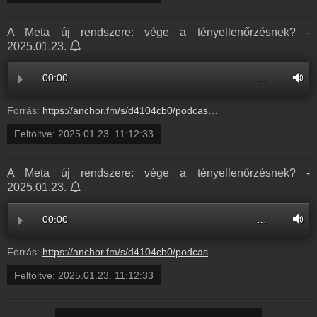
A Meta új rendszere: vége a tényellenőrzésnek? -
2025.01.23.
00:00
…
Forrás:
https://anchor.fm/s/d4104cb0/podcast/play/97450447/https%3A%2F%2Fd3ctxlq1ktw2nl.cloudfront.net%2Fstaging%2F2025-0-23%2F393571596-44100-2-714818c6bd06b.m4a
Feltöltve:
2025.01.23. 11:12:33
A Meta új rendszere: vége a tényellenőrzésnek? -
2025.01.23.
00:00
…
Forrás:
https://anchor.fm/s/d4104cb0/podcast/play/97450447/https%3A%2F%2Fd3ctxlq1ktw2nl.cloudfront.net%2Fstaging%2F2025-0-23%2F393571596-44100-2-714818c6bd06b.m4a
Feltöltve:
2025.01.23. 11:12:33