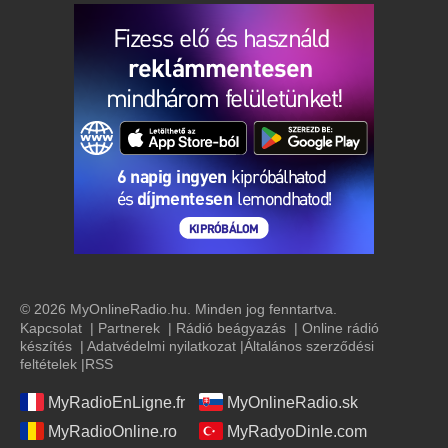
© 2026 MyOnlineRadio.hu. Minden jog fenntartva.
Kapcsolat
|
Partnerek
|
Rádió beágyazás
|
Online rádió
készítés
|
Adatvédelmi nyilatkozat
|
Általános szerződési
feltételek
|
RSS
MyRadioEnLigne.fr
MyOnlineRadio.sk
MyRadioOnline.ro
MyRadyoDinle.com