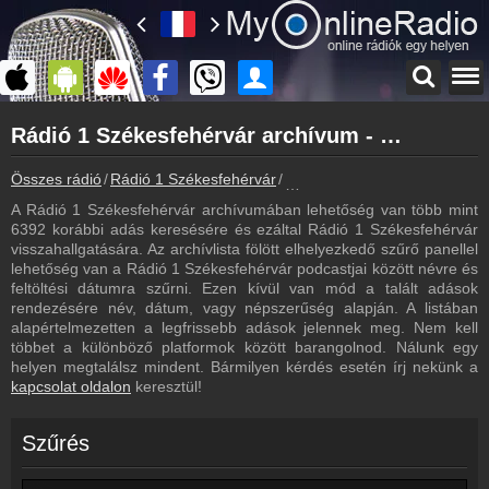
Főoldal
Rádió 1 Székesfehérvár archívum - Rádió 1 Székesfehérvár podcasts - Rádió 1 Székesfehérvár visszahallgatás
myonlineradio.hu
Rádió 1 Székesfehérvár
Összes rádió
Rádió 1 Székesfehérvár
Rádió 1 Székesfehérvár archí
Vissza a Rádió 1 Székesfehérvár oldalára
A Rádió 1 Székesfehérvár archívumában lehetőség van több mint
Bejelentkezés
6392 korábbi adás keresésére és ezáltal Rádió 1 Székesfehérvár
Hozz létre saját fiókot!
visszahallgatására. Az archívlista fölött elhelyezkedő szűrő panellel
lehetőség van a Rádió 1 Székesfehérvár podcastjai között névre és
Most szól
feltöltési dátumra szűrni. Ezen kívül van mód a talált adások
Tudd meg mi szólt eddig
rendezésére név, dátum, vagy népszerűség alapján. A listában
alapértelmezetten a legfrissebb adások jelennek meg. Nem kell
Műsorújság
többet a különböző platformok között barangolnod. Nálunk egy
Rádió 1 Székesfehérvár műsorai
helyen megtalálsz mindent. Bármilyen kérdés esetén írj nekünk a
kapcsolat oldalon
keresztül!
Webkamera
Rádió 1 Székesfehérvár webkamera, élőkép
Szűrés
Hírek
Rádió 1 Székesfehérvár kapcsolatos hírek