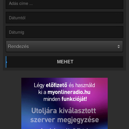
Kapcsolat
Írj nekünk!
Partnerek
Rádiós partnerek
Rádió beágyazás
Ágyazd be weboldaladba
Online rádió készítés
Készítés lépésről lépésre
MEHET