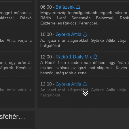
17:00 -
Cooky Weekend
 várja a Rádió 1
06:00 -
Balázsék
Szombatonként a Before party-val, vasárn
 mixeket!
 reggeli műsora a
Magyarország leghallgatottabb reggeli műsora
pedig az After party-val vár mindenkit Cooky, aki
lázzsal, Ráskó
Rádió 1-en! Sebestyén Balázzsal, Rásk
műsor első órájában élő mix-szel várj
sor
Eszterrel és Rákóczi Ferenccel.
hallgatóinkat. A
...
Tovább >>
rheted a kedvenc
10:00 -
Györke Attila
20:00 -
DISCO*S HIT
t a Rádió 1
ke Attila várja a
Az igazi mai slágerekkel Györke Attila várja
Bárány Attila, DJ Junior, Hamvai P.G.
óra között! Gergő
hallgatókat.
A DISCO*S HIT-ben megtudhatod, mi törté
kedvenc énekeseddel/együtteseddel. Hírt adu
a legfontosabb zenei
...
Tovább >>
12:00 -
Rádió 1 Daily Mix
VE
en, egy órán át
A Rádió 1-en minden nap délben, egy órán 
 P.G.
21:00 -
WORLD IS MINE Radio Show
lágerek. Kevés a
mixben szólnak az igazi mai slágerek. Kevés
tod, mi történt
beszéd, még több a zene.
Loving Arms
ddel. Hírt adunk
>>
13:00 -
Györke Attila
22:00 -
WORLD IS MINE Radio Show
ke Attila várja a
Az igazi mai slágerekkel Györke Attila várja
Newik
io Show
hallgatókat.
23:00 -
WORLD IS MINE Radio Show
17:00 -
Rádió 1 Live Mix
Antonyo
io Show
s társa minden
Juhász Gergő és lemezlovas társa minde
Rádió 1 Székesfehérvár műsorai
 várja a Rádió 1
hétköznap délután 5-6 között várja a Rádió
 mixeket!
hallgatóit. Ne hagyd ki a legjobb mixeket!