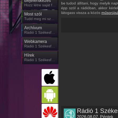
Bejelentkezés
be tudod állítani, hogy melyik n
Hozz létre saját fiókot!
épp szól a rádióban, akkor kérl
látogass vissza a közös
műsorújs
Most szól
Tudd meg mi szólt eddig
Archívum
Rádió 1 Székesfehérvár korábbi adásai
Webkamera
Rádió 1 Székesfehérvár webkamera, élőkép
Hírek
Rádió 1 Székesfehérvár kapcsolatos hírek
2026.08.07. Péntek