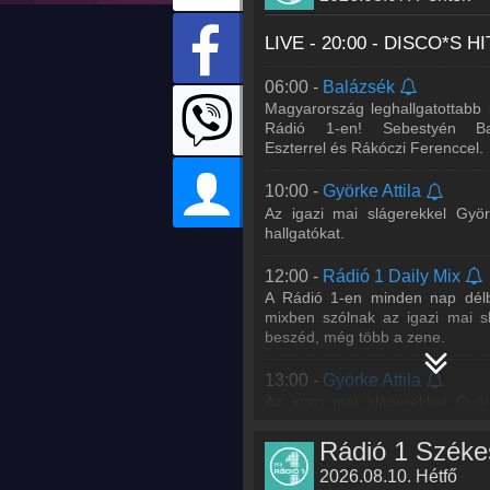
LIVE - 20:00 -
DISCO*S HI
06:00 -
Balázsék
Magyarország leghallgatottabb
Rádió 1-en! Sebestyén Ba
Eszterrel és Rákóczi Ferenccel.
10:00 -
Györke Attila
Az igazi mai slágerekkel Györ
hallgatókat.
12:00 -
Rádió 1 Daily Mix
A Rádió 1-en minden nap délb
mixben szólnak az igazi mai s
beszéd, még több a zene.
13:00 -
Györke Attila
Az igazi mai slágerekkel Györ
hallgatókat.
17:00 -
Rádió 1 Live Mix
2026.08.10. Hétfő
Juhász Gergő és lemezlova