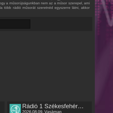
e, hogy a műsorújságunkban nem az a műsor szerepel, ami
 Ha több rádió műsorát szeretnéd egyszerre látni, akkor
Rádió 1 Székesfehérvár műsorai
2026.08.09. Vasárnap