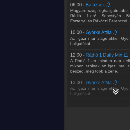
06:00 -
Balázsék
18:00 -
Rádió 1 Kívánságmű
Magyarország leghallgatottabb
Juhász Gergővel
Rádió 1-en! Sebestyén Ba
Hétfőtől péntekig Gergőtől ké
Eszterrel és Rákóczi Ferenccel.
igazi mai slágereide
Kívánságműsorban, este 6 és 8 
iga
...
Tovább >>
10:00 -
Györke Attila
Az igazi mai slágerekkel Györ
20:00 -
DISCO*S HIT
hallgatókat.
Bárány Attila, DJ Junior, Hamvai
A DISCO*S HIT-ben megtudha
12:00 -
Rádió 1 Daily Mix
kedvenc énekeseddel/együttese
A Rádió 1-en minden nap délb
a legfontosabb zenei
...
Tovább 
mixben szólnak az igazi mai s
beszéd, még több a zene.
21:00 -
WORLD IS MINE Rad
Metzker Viktória
13:00 -
Györke Attila
Az igazi mai slágerekkel Györ
23:00 -
WORLD IS MINE Rad
hallgatókat.
Kollár
17:00 -
Rádió 1 Live Mix
Juhász Gergő és lemezlova
hétköznap délután 5-6 között
hallgatóit. Ne hagyd ki a legjobb