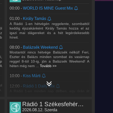
00:00 -
WORLD IS MINE Guest Mix
01:00 -
Király Tamás
A Rádió 1-en hétvégén reggelente, szombattól
ól
keddig éjszakánként Király Tamás hozza el az
az
igazi mai slágereket és a hét legérdekesebb
bb
híreit.
08:00 -
Balázsék Weekend
Mostantól nincs hétvége Balázsék nélkül! Feri,
i,
Eszter és Balázs minden szombat és vasárnap
ap
reggel 8-tól 10-ig, jön a Balázsék Weekend! A
 A
héten még nem
...
Tovább >>
10:00 -
Kiss Márti
ol
12:00 -
Rádió 1 Daily Mix
a,
A Rádió 1-en minden nap délben, egy órán át
mixben szólnak az igazi mai slágerek. Kevés a
beszéd, még több a zene.
Rádió 1 Székesfehérvár műsorai
2026.08.12. Szerda
17:00 -
Cooky Weekend