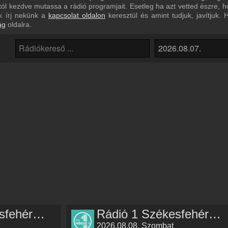
aptól kezdve mutassa a rádió programjait. Esetleg ha azt vetted észr
ek írj nekünk a
kapcsolat oldalon
keresztül és amint tudjuk, javítjuk.
ág
oldalra.
Rádió 1 Székesfehérvár műsorai
Rádió 1 Székesfehérvár műsorai
2026.08.08. Szombat