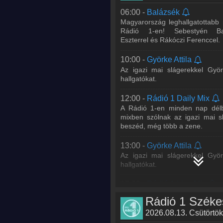
hétköznap délután 5-6 között
06:00 -
Balázsék
hallgatóit. Ne hagyd ki a legjobb
Magyarország leghallgatottabb
Rádió 1-en! Sebestyén Ba
18:00 -
Rádió 1 Kívánságmű
Eszterrel és Rákóczi Ferenccel.
Juhász Gergővel
Hétfőtől péntekig Gergőtől ké
10:00 -
Györke Attila
igazi mai slágereide
Az igazi mai slágerekkel Györ
Kívánságműsorban, este 6 és 8 
hallgatókat.
iga
...
Tovább >>
12:00 -
Rádió 1 Daily Mix
20:00 -
DISCO*S HIT
- LI
A Rádió 1-en minden nap délb
Bárány Attila, DJ Junior, Hamvai
mixben szólnak az igazi mai s
A DISCO*S HIT-ben megtudha
beszéd, még több a zene.
kedvenc énekeseddel/együttese
a legfontosabb zenei
...
Tovább 
13:00 -
Györke Attila
Az igazi mai slágerekkel Györ
21:00 -
WORLD IS MINE Rad
hallgatókat.
Lotfi Begi
17:00 -
Rádió 1 Live Mix
23:00 -
WORLD IS MINE Rad
Juhász Gergő és lemezlova
PULLMAXX
hétköznap délután 5-6 között
hallgatóit. Ne hagyd ki a legjobb
2026.08.13. Csütörtök