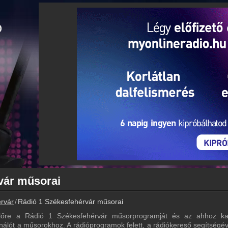
vár műsorai
rvár
Rádió 1 Székesfehérvár műsorai
lőre a Rádió 1 Székesfehérvár műsorprogramját és az ahhoz kapc
álót a műsorokhoz. A rádióprogramok felett, a rádiókereső segítségév