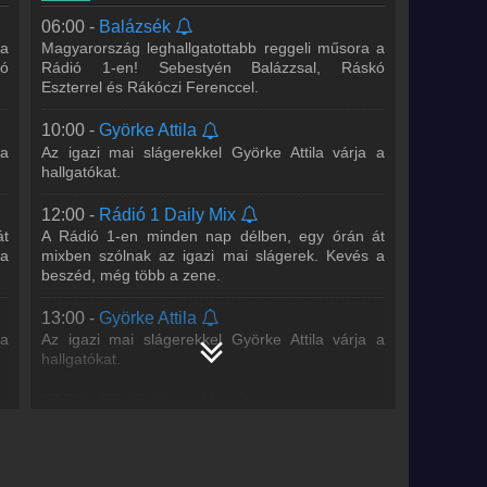
Szombatonként a Before party-val, vasárnap
06:00 -
Balázsék
ap
pedig az After party-val vár mindenkit Cooky, aki a
 a
Magyarország leghallgatottabb reggeli műsora a
 a
műsor első órájában élő mix-szel várja
ó
Rádió 1-en! Sebestyén Balázzsal, Ráskó
a
hallgatóinkat. A
...
Tovább >>
Eszterrel és Rákóczi Ferenccel.
20:00 -
DISCO*S HIT
10:00 -
Györke Attila
Bárány Attila, DJ Junior, Hamvai P.G.
 a
Az igazi mai slágerekkel Györke Attila várja a
A DISCO*S HIT-ben megtudhatod, mi történt
hallgatókat.
nt
kedvenc énekeseddel/együtteseddel. Hírt adunk
nk
a legfontosabb zenei
...
Tovább >>
12:00 -
Rádió 1 Daily Mix
21:00 -
WORLD IS MINE Radio Show
át
A Rádió 1-en minden nap délben, egy órán át
 a
mixben szólnak az igazi mai slágerek. Kevés a
Willcox
beszéd, még több a zene.
23:00 -
WORLD IS MINE Radio Show
13:00 -
Györke Attila
Bricklake
 a
Az igazi mai slágerekkel Györke Attila várja a
hallgatókat.
17:00 -
Rádió 1 Live Mix
n
Juhász Gergő és lemezlovas társa minden
 1
hétköznap délután 5-6 között várja a Rádió 1
hallgatóit. Ne hagyd ki a legjobb mixeket!