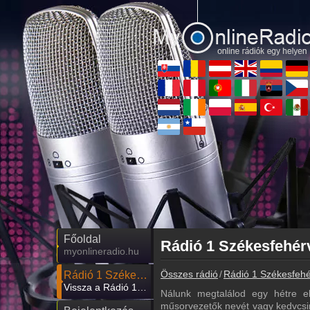
Főoldal
Rádió 1 Székesfehér
myonlineradio.hu
Összes rádió
Rádió 1 Székesfehé
Rádió 1 Székesfehérvár
Vissza a Rádió 1 Székesfehérvár oldalára
Nálunk megtalálod egy hétre e
műsorvezetők nevét vagy kedvcsin