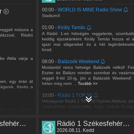
00:00 -
WORLD IS MINE Radio Show
T
StadiumX
01:00 -
Király Tamás
 reggeli műsora a
A Rádió 1-en hétvégén reggelente, szombatt
lázzsal, Ráskó
keddig éjszakánként Király Tamás hozza el 
igazi mai slágereket és a hét legérdekese
híreit.
ke Attila várja a
08:00 -
Balázsék Weekend
Mostantól nincs hétvége Balázsék nélkül! Fer
Eszter és Balázs minden szombat és vasárn
reggel 8-tól 10-ig, jön a Balázsék Weekend!
en, egy órán át
héten még nem
...
Tovább >>
lágerek. Kevés a
10:00 -
Rádió 1 TOP 50
Hétvégente Rádió 1 TOP 50 Györke Attilával, ah
megtudhatja ország-világ, hogy melyek Európ
ke Attila várja a
Amerika és a Rádió 1 legtrendibb kedvencei.
Rádió 1 Székesfehérvár műsorai
Rádió 1 Székesfehérvár műsorai
12:00 -
Kiss Márti
2026.08.11. Kedd
s társa minden