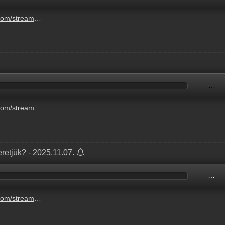
raihoz-a-muzeum-egyik-dolgozoja-szerint-3.mp3
…
a99-4e9d-807b-eed832458055.mp3
retjük? - 2025.11.07.
…
unnepunket-nem-szeretjuk-6.mp3