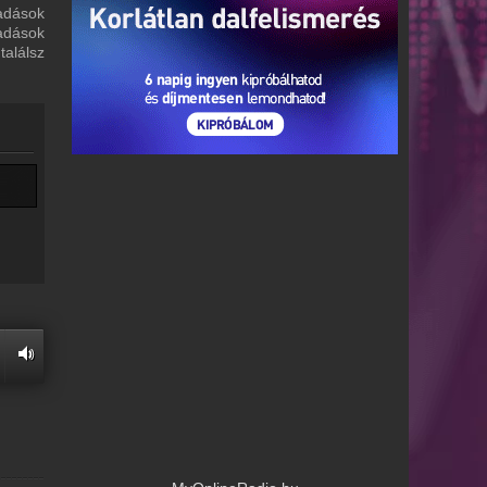
 adások
adások
alálsz