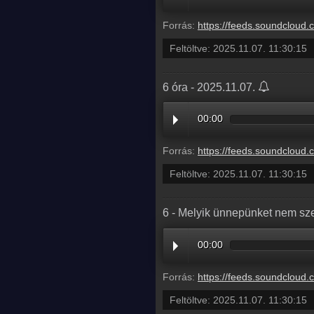
Forrás:
https://feeds.soundcloud.com/stream/2208431936-radio1hungary-3-louvre-volt-a-jelszo-a-louvre-biztonsagi-kame
Feltöltve:
2025.11.07. 11:30:15
6 óra - 2025.11.07.
00:00
Forrás:
https://feeds.soundcloud.com/stream/2208431945-radio1hungary-22f4c679-c
Feltöltve:
2025.11.07. 11:30:15
6 - Melyik ünnepünket nem sze
00:00
Forrás:
https://feeds.soundcloud.com/stream/2208431942-radio1hungary-6-melyik-
Feltöltve:
2025.11.07. 11:30:15