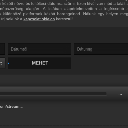
között névre és feltöltési dátumra szűrni. Ezen kívül van mód a talált
épszerűség alapján. A listában alapértelmezetten a legfrissebb 
a különböző platformok között barangolnod. Nálunk egy helyen megt
 írj nekünk a
kapcsolat oldalon
keresztül!
MEHET
…
a99-4e9d-807b-eed832458055.mp3