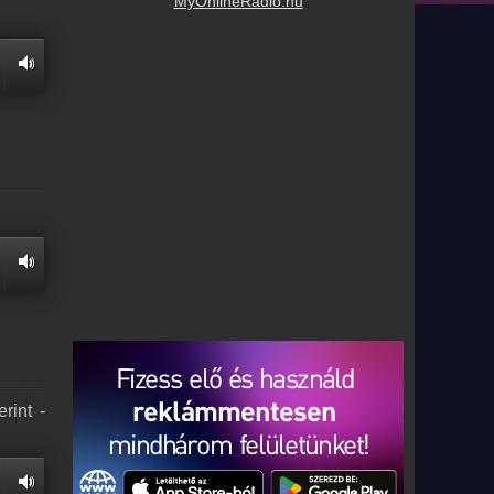
MyOnlineRadio.hu
rint -