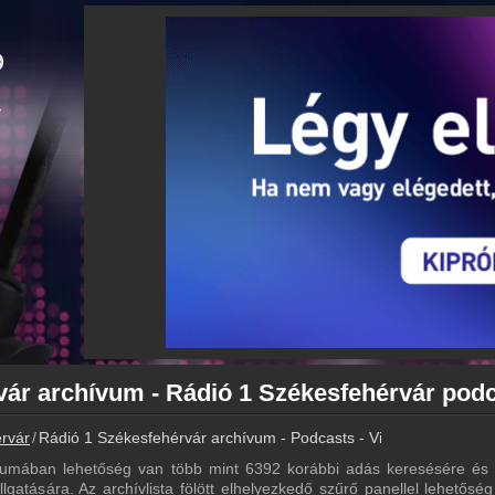
rvár
Rádió 1 Székesfehérvár archívum - Podcasts - Visszahallgatás
vumában lehetőség van több mint 6392 korábbi adás keresésére és e
gatására. Az archívlista fölött elhelyezkedő szűrő panellel lehetősé