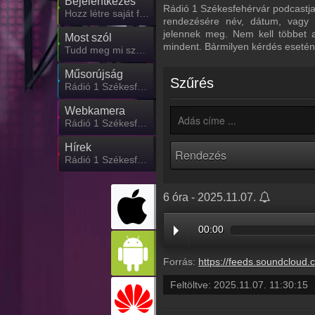
Bejelentkezés
Rádió 1 Székesfehérvár podcastjai 
Hozz létre saját fiókot!
rendezésére név, dátum, vagy n
jelennek meg. Nem kell többet 
Most szól
mindent. Bármilyen kérdés esetén
Tudd meg mi szólt eddig
Műsorújság
Szűrés
Rádió 1 Székesfehérvár műsorai
Webkamera
Rádió 1 Székesfehérvár webkamera, élőkép
Hírek
Rádió 1 Székesfehérvár kapcsolatos hírek
6 óra - 2025.11.07.
00:00
Forrás:
https://feeds.soundcloud.com/stream/2208431945-radio1hungary-22f4c679-c
Feltöltve:
2025.11.07. 11:30:15