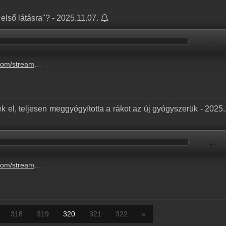
első látásra"? - 2025.11.07.
…
ogy-szerelem-elso-latasra-5.mp3
tek el, teljesen meggyógyította a rákot az új gyógyszerük - 2025.
…
ggyogyitotta-a-rakot-az-uj-gyogyszeruk-4.mp3
318
319
320
321
322
»