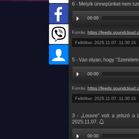
6 - Melyik ünnepünket nem sze
00:00
Forrás:
https://feeds.soundcloud.com/stream/2208431942-radio1hungary-6-melyik-
Feltöltve:
2025.11.07. 11:30:15
5 - Van olyan, hogy "Szerelem 
00:00
Forrás:
https://feeds.soundcloud.com/stream/2208431939-radio1hungary-5-van-olyan-h
Feltöltve:
2025.11.07. 11:30:15
3 - „Louvre” volt a jelszó a
2025.11.07.
00:00