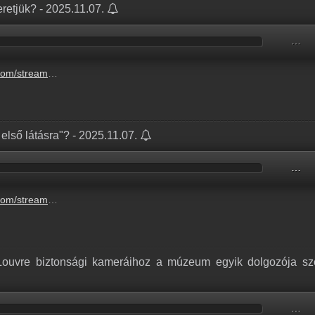
retjük? - 2025.11.07.
…
unnepunket-nem-szeretjuk-6.mp3
első látásra"? - 2025.11.07.
…
ogy-szerelem-elso-latasra-5.mp3
 Louvre biztonsági kameráihoz a múzeum egyik dolgozója sze
…