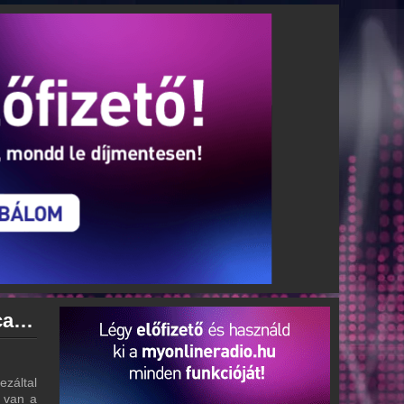
Rádió 1 Székesfehérvár archívum - Rádió 1 Székesfehérvár podcasts - Rádió 1 Székesfehérvár visszahallgatás
záltal
g van a