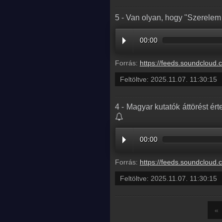
5 - Van olyan, hogy "Szerelem 
00:00
Forrás:
https://feeds.soundcloud.com/stream/2208431939-radio1hungary-5-van-olyan-h
Feltöltve:
2025.11.07. 11:30:15
4 - Magyar kutatók áttörést ér
00:00
Forrás:
https://feeds.soundcloud.com/stream/2208431948-radio1hungary-4-magyar-kutatok-attorest-ertek-el-teljesen-me
Feltöltve:
2025.11.07. 11:30:15
«