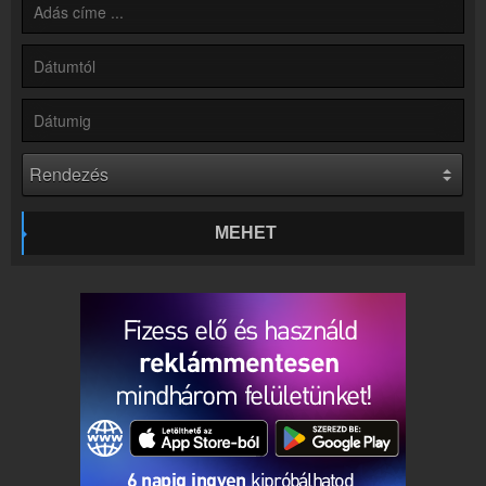
Kapcsolat
Írj nekünk!
Partnerek
Rádiós partnerek
Rádió beágyazás
Ágyazd be weboldaladba
Online rádió készítés
Készítés lépésről lépésre
MEHET