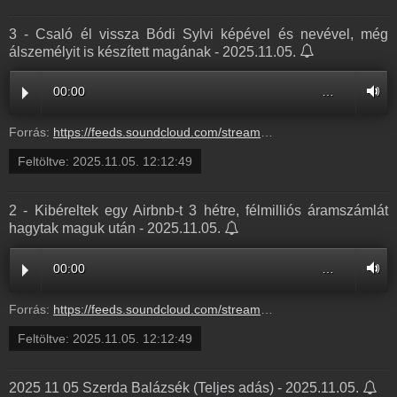
3 - Csaló él vissza Bódi Sylvi képével és nevével, még
álszemélyit is készített magának - 2025.11.05.
00:00
…
Forrás:
https://feeds.soundcloud.com/stream/2206879991-radio1hungary-3-csalo-el-vissza-bodi-sylvi-kepevel-es-nevevel-meg-alszemelyit-is-keszitett-maganak-3.mp3
Feltöltve:
2025.11.05. 12:12:49
2 - Kibéreltek egy Airbnb-t 3 hétre, félmilliós áramszámlát
hagytak maguk után - 2025.11.05.
00:00
…
Forrás:
https://feeds.soundcloud.com/stream/2206879999-radio1hungary-2-kibereltek-egy-airbnb-t-3-hetre-felmillios-aramszamlat-hagytak-maguk-utan-2.mp3
Feltöltve:
2025.11.05. 12:12:49
2025 11 05 Szerda Balázsék (Teljes adás) - 2025.11.05.