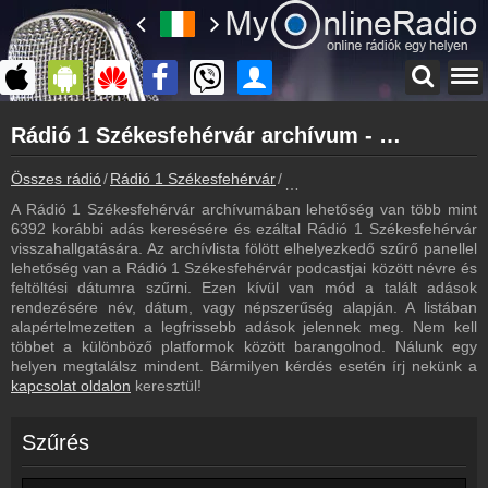
Főoldal
Rádió 1 Székesfehérvár archívum - Rádió 1 Székesfehérvár podcasts - Rádió 1 Székesfehérvár visszahallgatás
myonlineradio.hu
Rádió 1 Székesfehérvár
Összes rádió
Rádió 1 Székesfehérvár
Rádió 1 Székesfehérvár archí
Vissza a Rádió 1 Székesfehérvár oldalára
A Rádió 1 Székesfehérvár archívumában lehetőség van több mint
Bejelentkezés
6392 korábbi adás keresésére és ezáltal Rádió 1 Székesfehérvár
Hozz létre saját fiókot!
visszahallgatására. Az archívlista fölött elhelyezkedő szűrő panellel
lehetőség van a Rádió 1 Székesfehérvár podcastjai között névre és
Most szól
feltöltési dátumra szűrni. Ezen kívül van mód a talált adások
Tudd meg mi szólt eddig
rendezésére név, dátum, vagy népszerűség alapján. A listában
alapértelmezetten a legfrissebb adások jelennek meg. Nem kell
Műsorújság
többet a különböző platformok között barangolnod. Nálunk egy
Rádió 1 Székesfehérvár műsorai
helyen megtalálsz mindent. Bármilyen kérdés esetén írj nekünk a
kapcsolat oldalon
keresztül!
Webkamera
Rádió 1 Székesfehérvár webkamera, élőkép
Szűrés
Hírek
Rádió 1 Székesfehérvár kapcsolatos hírek