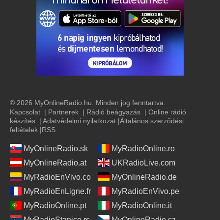
© 2026 MyOnlineRadio.hu. Minden jog fenntartva.
Kapcsolat
|
Partnerek
|
Rádió beágyazás
|
Online rádió
készítés
|
Adatvédelmi nyilatkozat
|
Általános szerződési
feltételek
|
RSS
MyOnlineRadio.sk
MyRadioOnline.ro
MyOnlineRadio.at
UKRadioLive.com
MyRadioEnVivo.co
MyOnlineRadio.de
MyRadioEnLigne.fr
MyRadioEnVivo.pe
MyRadioOnline.pt
MyRadioOnline.it
MyRadioStanice.rs
MyOnlineRadio.cz