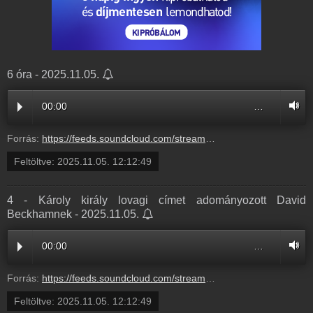
6 óra - 2025.11.05.
00:00
…
Forrás:
https://feeds.soundcloud.com/stream/2206879995-radio1hungary-c27eb626-52bf-43a9-beff-dac0779c31da.mp3
Feltöltve:
2025.11.05. 12:12:49
4 - Károly király lovagi címet adományozott David
Beckhamnek - 2025.11.05.
00:00
…
Forrás:
https://feeds.soundcloud.com/stream/2206879987-radio1hungary-4-karoly-kiraly-lovagi-cimet-adomanyozott-david-beckhamnek-4.mp3
Feltöltve:
2025.11.05. 12:12:49