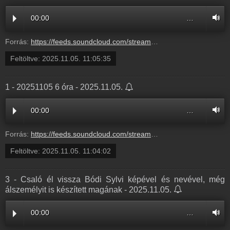
00:00
…
Forrás:
https://feeds.soundcloud.com/stream/2206850119-balazsek-20251105_youtube.mp3
Feltöltve:
2025.11.05. 11:05:35
1 - 20251105 6 óra - 2025.11.05.
00:00
…
Forrás:
https://feeds.soundcloud.com/stream/2206847555-balazsek-1-20251105-6-ora-1.mp3
Feltöltve:
2025.11.05. 11:04:02
3 - Csaló él vissza Bódi Sylvi képével és nevével, még
álszemélyit is készített magának - 2025.11.05.
00:00
…