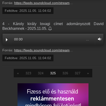
Forrás:
https://feeds.soundcloud.com/stream/2206847551-balazsek-3-csalo-el-vissza-bodi-sylvi-kepevel-es-nevevel-meg-alszemelyit-is-keszitett-maganak-3.mp3
Feltöltve:
2025.11.05. 11:04:02
4 - Károly király lovagi címet adományozott David
Beckhamnek - 2025.11.05.
00:00
…
Forrás:
https://feeds.soundcloud.com/stream/2206847547-balazsek-4-karoly-kiraly-lovagi-cimet-adomanyozott-david-beckhamnek-4.mp3
Feltöltve:
2025.11.05. 11:04:02
«
323
324
325
326
327
»