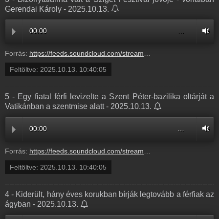
Gerendai Károly - 2025.10.13.
00:00
…
Forrás:
https://feeds.soundcloud.com/stream/2188989703-balazsek-3-bizonytalanna-valt-a-sziget-fesztival-jovoje-vonalban-gerendai-karoly-3.mp3
Feltöltve:
2025.10.13. 10:40:05
5 - Egy fiatal férfi levizelte a Szent Péter-bazilika oltárját a
Vatikánban a szentmise alatt - 2025.10.13.
00:00
…
Forrás:
https://feeds.soundcloud.com/stream/2188989699-balazsek-5-egy-fiatal-ferfi-levizelte-a-szent-peter-bazilika-oltarjat-a-vatikanban-a-szentmise-alatt-5.mp3
Feltöltve:
2025.10.13. 10:40:05
4 - Kiderült, hány éves korukban bírják legtovább a férfiak az
ágyban - 2025.10.13.