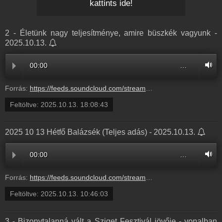
kattints ide!
2 - Életünk nagy teljesítménye, amire büszkék vagyunk -
2025.10.13.
00:00
…
Forrás:
https://feeds.soundcloud.com/stream/2189346527-radio1hungary-2-eletunk-nagy-teljesitmenye-amire-buszkek-vagyunk-2.mp3
Feltöltve:
2025.10.13. 18:08:43
2025 10 13 Hétfő Balázsék (Teljes adás) - 2025.10.13.
00:00
…
Forrás:
https://feeds.soundcloud.com/stream/2188991359-balazsek-2025-10-13-hetfo-balazsek-teljes-adas.mp3
Feltöltve:
2025.10.13. 10:46:03
3 - Bizonytalanná vált a Sziget Fesztivál jövője - vonalban