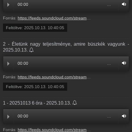
00:00
…
Forrás:
https://feeds.soundcloud.com/stream/2188989695-balazsek-4-kiderult-hany-eves-korukban-birjak-legtovabb-a-ferfiak-az-agyban-4.mp3
Feltöltve:
2025.10.13. 10:40:05
2 - Életünk nagy teljesítménye, amire büszkék vagyunk -
2025.10.13.
00:00
…
Forrás:
https://feeds.soundcloud.com/stream/2188989691-balazsek-2-eletunk-nagy-teljesitmenye-amire-buszkek-vagyunk-2.mp3
Feltöltve:
2025.10.13. 10:40:05
1 - 20251013 6 óra - 2025.10.13.
00:00
…
Forrás:
https://feeds.soundcloud.com/stream/2188989687-balazsek-1-20251013-6-ora-1.mp3