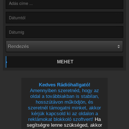
Kapcsolat
Írj nekünk!
Partnerek
Rádiós partnerek
Rádió beágyazás
Ágyazd be weboldaladba
Online rádió készítés
Készítés lépésről lépésre
MEHET
Kedves Rádióhallgató!
Amennyiben szeretnéd, hogy az
oldal a továbbiakban is stabilan,
hosszútávon működjön, és
szeretnél támogatni minket, akkor
kérjük kapcsold ki az oldalon a
reklámokat blokkoló szoftvert!
Ha
segítségre lenne szükséged, akkor