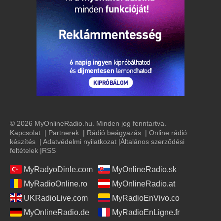
© 2026 MyOnlineRadio.hu. Minden jog fenntartva.
Kapcsolat
|
Partnerek
|
Rádió beágyazás
|
Online rádió
készítés
|
Adatvédelmi nyilatkozat
|
Általános szerződési
feltételek
|
RSS
MyRadyoDinle.com
MyOnlineRadio.sk
MyRadioOnline.ro
MyOnlineRadio.at
UKRadioLive.com
MyRadioEnVivo.co
MyOnlineRadio.de
MyRadioEnLigne.fr