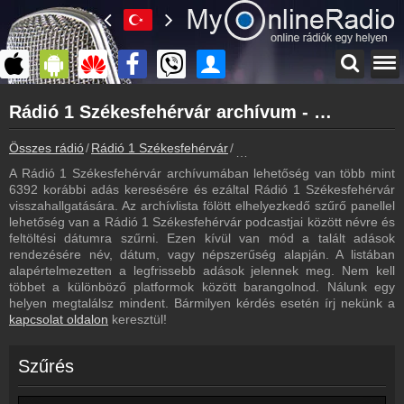
Főoldal
Rádió 1 Székesfehérvár archívum - Rádió 1 Székesfehérvár podcasts - Rádió 1 Székesfehérvár visszahallgatás
myonlineradio.hu
Rádió 1 Székesfehérvár
Összes rádió
Rádió 1 Székesfehérvár
Rádió 1 Székesfehérvár archí
Vissza a Rádió 1 Székesfehérvár oldalára
A Rádió 1 Székesfehérvár archívumában lehetőség van több mint
Bejelentkezés
6392 korábbi adás keresésére és ezáltal Rádió 1 Székesfehérvár
Hozz létre saját fiókot!
visszahallgatására. Az archívlista fölött elhelyezkedő szűrő panellel
lehetőség van a Rádió 1 Székesfehérvár podcastjai között névre és
Most szól
feltöltési dátumra szűrni. Ezen kívül van mód a talált adások
Tudd meg mi szólt eddig
rendezésére név, dátum, vagy népszerűség alapján. A listában
alapértelmezetten a legfrissebb adások jelennek meg. Nem kell
Műsorújság
többet a különböző platformok között barangolnod. Nálunk egy
Rádió 1 Székesfehérvár műsorai
helyen megtalálsz mindent. Bármilyen kérdés esetén írj nekünk a
kapcsolat oldalon
keresztül!
Webkamera
Rádió 1 Székesfehérvár webkamera, élőkép
Szűrés
Hírek
Rádió 1 Székesfehérvár kapcsolatos hírek