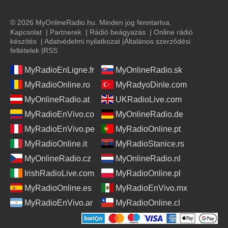
© 2026 MyOnlineRadio.hu. Minden jog fenntartva.
Kapcsolat
|
Partnerek
|
Rádió beágyazás
|
Online rádió
készítés
|
Adatvédelmi nyilatkozat
|
Általános szerződési
feltételek
|
RSS
MyRadioEnLigne.fr
MyOnlineRadio.sk
MyRadioOnline.ro
MyRadyoDinle.com
MyOnlineRadio.at
UKRadioLive.com
MyRadioEnVivo.co
MyOnlineRadio.de
MyRadioEnVivo.pe
MyRadioOnline.pt
MyRadioOnline.it
MyRadioStanice.rs
MyOnlineRadio.cz
MyOnlineRadio.nl
IrishRadioLive.com
MyRadioOnline.pl
MyRadioOnline.es
MyRadioEnVivo.mx
MyRadioEnVivo.ar
MyRadioOnline.cl