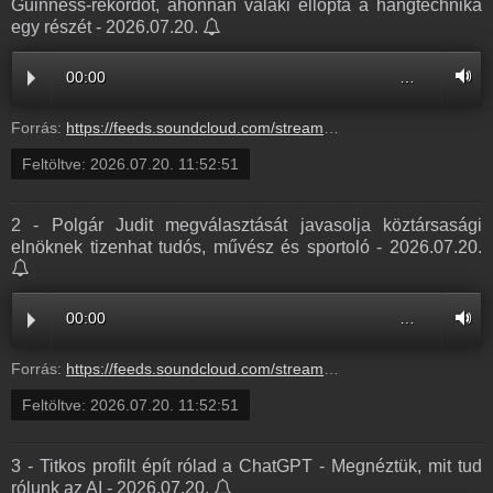
Guinness-rekordot, ahonnan valaki ellopta a hangtechnika
egy részét - 2026.07.20.
00:00
…
Forrás:
https://feeds.soundcloud.com/stream/2364256451-radio1hungary-5-az-efott-fesztivalon-felallitottak-egy-jotekonysagi-guinness-rekordot-ahonnan-valaki-ellopta-a-hangtechnika-egy-reszet-5.mp3
Feltöltve:
2026.07.20. 11:52:51
2 - Polgár Judit megválasztását javasolja köztársasági
elnöknek tizenhat tudós, művész és sportoló - 2026.07.20.
00:00
…
Forrás:
https://feeds.soundcloud.com/stream/2364256448-radio1hungary-2-polgar-judit-megvalasztasat-javasolja-koztarsasagi-elnoknek-tizenhat-tudos-muvesz-es-sportolo-2.mp3
Feltöltve:
2026.07.20. 11:52:51
3 - Titkos profilt épít rólad a ChatGPT - Megnéztük, mit tud
rólunk az AI - 2026.07.20.