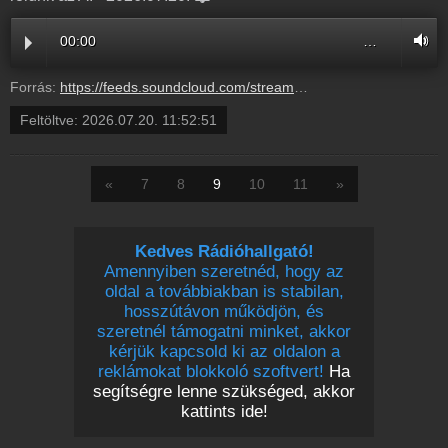
00:00
…
Forrás:
https://feeds.soundcloud.com/stream/2364256445-radio1hungary-3-titkos-profilt-epit-rolad-a-chatgpt-megneztuk-mit-tud-rolunk-az-ai-3.mp3
Feltöltve:
2026.07.20. 11:52:51
«
7
8
9
10
11
»
Kedves Rádióhallgató!
Amennyiben szeretnéd, hogy az
oldal a továbbiakban is stabilan,
hosszútávon működjön, és
szeretnél támogatni minket, akkor
kérjük kapcsold ki az oldalon a
reklámokat blokkoló szoftvert!
Ha
segítségre lenne szükséged, akkor
kattints ide!