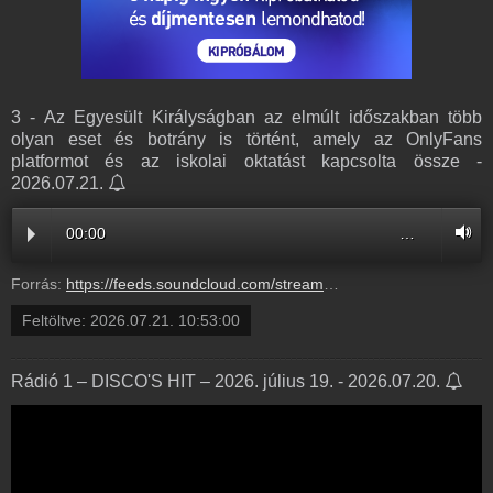
3 - Az Egyesült Királyságban az elmúlt időszakban több
olyan eset és botrány is történt, amely az OnlyFans
platformot és az iskolai oktatást kapcsolta össze -
2026.07.21.
00:00
…
Forrás:
https://feeds.soundcloud.com/stream/2365065518-balazsek-3-az-egyesult-kiralysagban-az-elmult-idoszakban-tobb-olyan-eset-es-botrany-is-tortent-amely-az-onlyfans-platformot-es-az-iskolai-oktatast-kapcsolta-ossze-3.mp3
Feltöltve:
2026.07.21. 10:53:00
Rádió 1 – DISCO'S HIT – 2026. július 19. - 2026.07.20.