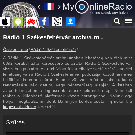
Főoldal
Rádió 1 Székesfehérvár archívum - Rádió 1 Székesfehérvár podcasts - Rádió 1 Székesfehérvár visszahallgatás
myonlineradio.hu
Rádió 1 Székesfehérvár
Összes rádió
Rádió 1 Székesfehérvár
Rádió 1 Székesfehérvár archí
Vissza a Rádió 1 Székesfehérvár oldalára
A Rádió 1 Székesfehérvár archívumában lehetőség van több mint
Bejelentkezés
6392 korábbi adás keresésére és ezáltal Rádió 1 Székesfehérvár
Hozz létre saját fiókot!
visszahallgatására. Az archívlista fölött elhelyezkedő szűrő panellel
lehetőség van a Rádió 1 Székesfehérvár podcastjai között névre és
Most szól
feltöltési dátumra szűrni. Ezen kívül van mód a talált adások
Tudd meg mi szólt eddig
rendezésére név, dátum, vagy népszerűség alapján. A listában
alapértelmezetten a legfrissebb adások jelennek meg. Nem kell
Műsorújság
többet a különböző platformok között barangolnod. Nálunk egy
Rádió 1 Székesfehérvár műsorai
helyen megtalálsz mindent. Bármilyen kérdés esetén írj nekünk a
kapcsolat oldalon
keresztül!
Webkamera
Rádió 1 Székesfehérvár webkamera, élőkép
Szűrés
Hírek
Rádió 1 Székesfehérvár kapcsolatos hírek