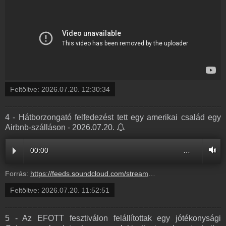
Feltöltve:
2026.07.20. 12:30:34
4 - Hátborzongató felfedezést tett egy amerikai család egy
Airbnb-szálláson - 2026.07.20.
00:00
…
Forrás:
https://feeds.soundcloud.com/stream/2364256454-radio1hungary-4-hatborzongato-felfedezest-tett-egy-amerikai-csalad-egy-airbnb-szallason-4.mp3
Feltöltve:
2026.07.20. 11:52:51
5 - Az EFOTT fesztiválon felállítottak egy jótékonysági