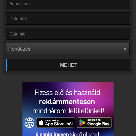
Kapcsolat
Írj nekünk!
Partnerek
Rádiós partnerek
Rádió beágyazás
Ágyazd be weboldaladba
Online rádió készítés
Készítés lépésről lépésre
MEHET