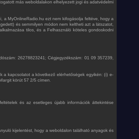
togatott más weboldalakon elhelyezett jogi és adatvédelmi
i, a MyOnlineRadio.hu ezt nem kifogásolja feltéve, hogy a
gedett) és semmilyen módon nem keltheti azt a látszatot,
kalmazása tilos, és a Felhasználó köteles gondoskodni
5; adószám: 26278823241; Cégjegyzékszám: 01 09 357239,
 a kapcsolatot a következő elérhetőségek egyikén: (i) e-
Margit körút 57 2/5 címen.
feltételek és az esetleges újabb információk áttekintése
nyuló kijelentést, hogy a weboldalon található anyagok és