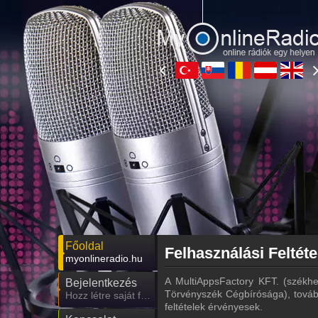
Főoldal
Felhasználási Feltéte
myonlineradio.hu
A MultiAppsFactory KFT. (székh
Bejelentkezés
Törvényszék Cégbírósága), tovább
Hozz létre saját fiókot!
feltételek érvényesek.