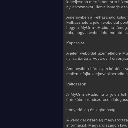
legteljesebb mértékben arra bízta
nyilatkozatokat, illetve ismerje az
Amennyiben a Felhasználó külső we
Felhasználó a jelen weboldal pon
hogy a MyOnlineRadio.hu támogat
róla, hogy a weboldalra mutató hi
Kapcsolat
A jelen weboldal üzemeltetője M
nyilvántartja a Fővárosi Törvény
Amennyiben bármilyen kérdése vag
mailen info[kukac]myonlineradio.h
Változások
A MyOnlineRadio.hu a jelen felha
érdekében rendszeresen látogassa
Irányadó jog és joghatóság
A weboldal kizárólag magyarország
információk Magyarországon kívül