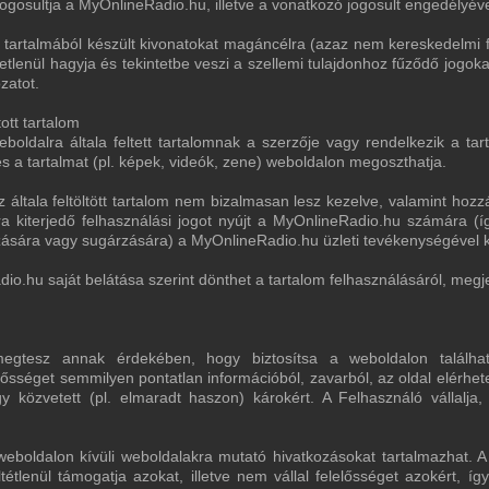
jogosultja a MyOnlineRadio.hu, illetve a vonatkozó jogosult engedélyé
 tartalmából készült kivonatokat magáncélra (azaz nem kereskedelmi f
tetlenül hagyja és tekintetbe veszi a szellemi tulajdonhoz fűződő jogok
zatot.
tott tartalom
eboldalra általa feltett tartalomnak a szerzője vagy rendelkezik a ta
s a tartalmat (pl. képek, videók, zene) weboldalon megoszthatja.
 általa feltöltött tartalom nem bizalmasan lesz kezelve, valamint hozz
gra kiterjedő felhasználási jogot nyújt a MyOnlineRadio.hu számára (í
zására vagy sugárzására) a MyOnlineRadio.hu üzleti tevékenységével k
o.hu saját belátása szerint dönthet a tartalom felhasználásáról, megjel
egtesz annak érdekében, hogy biztosítsa a weboldalon találha
lősséget semmilyen pontatlan információból, zavarból, az oldal elérhe
közvetett (pl. elmaradt haszon) károkért. A Felhasználó vállalja,
eboldalon kívüli weboldalakra mutató hivatkozásokat tartalmazhat. 
ltétlenül támogatja azokat, illetve nem vállal felelősséget azokért, 