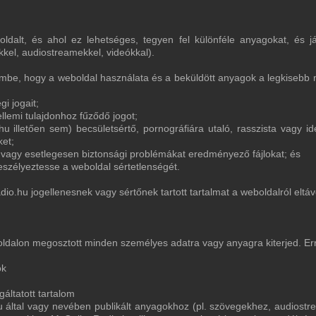
oldalt, és ahol ez lehetséges, tegyen fel különféle anyagokat, és 
kkel, audiostreamekkel, videókkal).
embe, hogy a weboldal használata és a beküldött anyagok a legkisebb 
i jogait;
lemi tulajdonhoz fűződő jogot;
u illetően sem) becsületsértő, pornográfiára utaló, rasszista vagy id
ket;
azó vagy esetlegesen biztonsági problémákat eredményező fájlokat; és
zélyeztesse a weboldal sértetlenségét.
o.hu jogellenesnek vagy sértőnek tartott tartalmat a weboldalról eltávo
oldalon megosztott minden személyes adatra vagy anyagra kiterjed. E
ok
gáltatott tartalom
 által vagy nevében publikált anyagokhoz (pl. szövegekhez, audiost