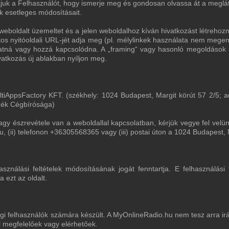
tjuk a Felhasználót, hogy ismerje meg és gondosan olvassa át a meglá
ok esetleges módosításait.
boldalt üzemeltet és a jelen weboldalhoz kíván hivatkozást létrehozn
tos nyitóoldali URL-jét adja meg (pl. mélylinkek használata nem megen
ná vagy hozzá kapcsolódna. A „framing“ vagy hasonló megoldások al
vatkozás új ablakban nyíljon meg.
ultiAppsFactory KFT. (székhely: 1024 Budapest, Margit körút 57 2/
szék Cégbírósága)
y észrevétele van a weboldallal kapcsolatban, kérjük vegye fel velünk
u, (ii) telefonon +36305568365 vagy (iii) postai úton a 1024 Budapest, 
sználási feltételek módosításának jogát fenntartja. E felhasználási 
 ezt az oldalt.
i felhasználók számára készült. A MyOnlineRadio.hu nem tesz arra irá
 megfelelőek vagy elérhetőek.