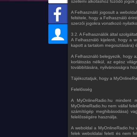
szellemi alkotáshoz fűződő jogok 
A Felhasználó jogosult a weboldal
feltétele, hogy a Felhasználó érin
szerzői jogokra vonatkozó nyilatko
3.2. A Felhasználók által szolgálta
A Felhasználó kijelenti, hogy a w
kapott a tartalom megosztására) é
A Felhasználó belegyezik, hogy az
korlátozás nélkül, az egész vilá
továbbítására, nyilvánosságra ho
Tájékoztatjuk, hogy a MyOnlineRadi
Felelősség
A MyOnlineRadio.hu mindent m
MyOnlineRadio.hu nem vállal fele
számítógép meghibásodása) vagy 
felelősségére használja.
A weboldal a MyOnlineRadio.hu w
felek weboldalai felett és nem fe