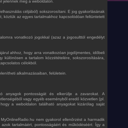
vel jelennek meg a weboldalon.
elhasználás céljából) sokszorosítani. E jog gyakorlásának
at, köztük az egyes tartalmakhoz kapcsolódóan feltüntetett
rtalomra vonatkozó jogokkal (azaz a jogosulttól engedélyt
ájárul ahhoz, hogy arra vonatkozóan jogdíjmentes, időbeli
gy különösen a tartalom közzétételére, sokszorosítására,
apcsolatos célokból.
enítheti alkalmazásaiban, felületein.
tó anyagok pontosságát és elkerülje a zavarokat. A
tetlenségéből vagy egyéb eseményből eredő közvetlen (pl.
 hogy a weboldalon található anyagokat kizárólag saját
A MyOnlineRadio.hu nem gyakorol ellenőrzést a harmadik
így azok tartalmáért, pontosságáért és működéséért. Így a