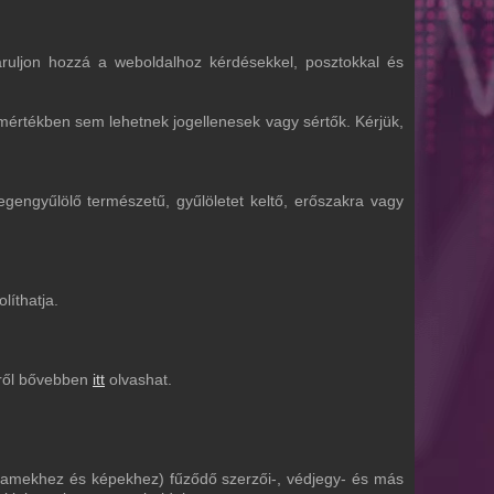
járuljon hozzá a weboldalhoz kérdésekkel, posztokkal és
mértékben sem lehetnek jogellenesek vagy sértők. Kérjük,
egengyűlölő természetű, gyűlöletet keltő, erőszakra vagy
líthatja.
rről bővebben
itt
olvashat.
reamekhez és képekhez) fűződő szerzői-, védjegy- és más