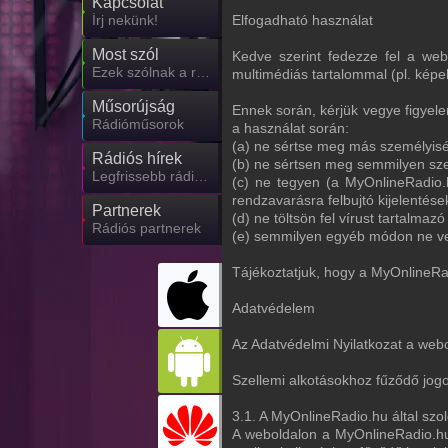
Kapcsolat
Írj nekünk!
Elfogadható használat
Most szól
Kedve szerint fedezze fel a web
Ezek szólnak a rádiókban
multimédiás tartalommal (pl. képe
Műsorújság
Ennek során, kérjük vegye figyel
Rádióműsorok
a használat során:
(a) ne sértse meg más személyiség
Rádiós hírek
(b) ne sértsen meg semmilyen szel
Legfrissebb rádiós hírek
(c) ne tegyen (a MyOnlineRadio.h
rendzavarásra felbujtó kijelentése
Partnerek
(d) ne töltsön fel vírust tartalm
Rádiós partnerek
(e) semmilyen egyéb módon ne ves
Tájékoztatjuk, hogy a MyOnlineRadi
Adatvédelem
Az Adatvédelmi Nyilatkozat a web
Szellemi alkotásokhoz fűződő jog
3.1. A MyOnlineRadio.hu által szol
A weboldalon a MyOnlineRadio.hu