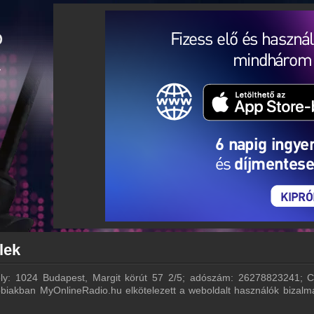
lek
ely: 1024 Budapest, Margit körút 57 2/5; adószám: 26278823241; C
iakban MyOnlineRadio.hu elkötelezett a weboldalt használók bizalmá