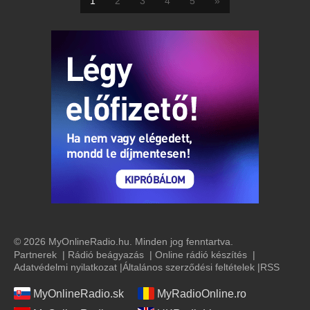
1
2
3
4
5
»
© 2026 MyOnlineRadio.hu. Minden jog fenntartva.
Partnerek
|
Rádió beágyazás
|
Online rádió készítés
|
Adatvédelmi nyilatkozat
|
Általános szerződési feltételek
|
RSS
MyOnlineRadio.sk
MyRadioOnline.ro