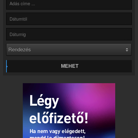
Partnerek
Rádiós partnerek
Rádió beágyazás
Ágyazd be weboldaladba
Online rádió készítés
Készítés lépésről lépésre
MEHET