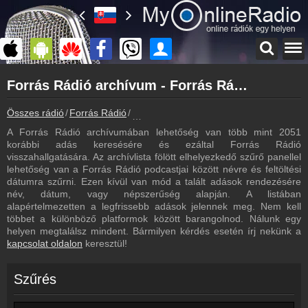
Főoldal
Forrás Rádió archívum - Forrás Rádió podcasts - Forrás Rádió visszahallgatás
myonlineradio.hu
Forrás Rádió
Összes rádió
Forrás Rádió
Forrás Rádió archívum - Podcasts - Viss
Vissza a Forrás Rádió oldalára
A Forrás Rádió archívumában lehetőség van több mint 2051
Bejelentkezés
korábbi adás keresésére és ezáltal Forrás Rádió
Hozz létre saját fiókot!
visszahallgatására. Az archívlista fölött elhelyezkedő szűrő panellel
lehetőség van a Forrás Rádió podcastjai között névre és feltöltési
Frekvenciák
dátumra szűrni. Ezen kívül van mód a talált adások rendezésére
Forrás Rádió frekvencia
név, dátum, vagy népszerűség alapján. A listában
alapértelmezetten a legfrissebb adások jelennek meg. Nem kell
Műsorújság
többet a különböző platformok között barangolnod. Nálunk egy
Forrás Rádió műsorai
helyen megtalálsz mindent. Bármilyen kérdés esetén írj nekünk a
kapcsolat oldalon
keresztül!
Hírek
Forrás Rádió kapcsolatos hírek
Szűrés
Kapcsolat
Írj nekünk!