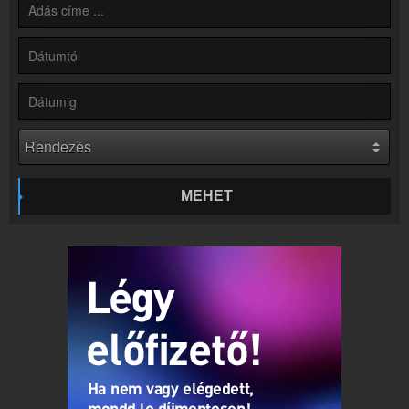
Partnerek
Rádiós partnerek
Rádió beágyazás
Ágyazd be weboldaladba
Online rádió készítés
Készítés lépésről lépésre
MEHET