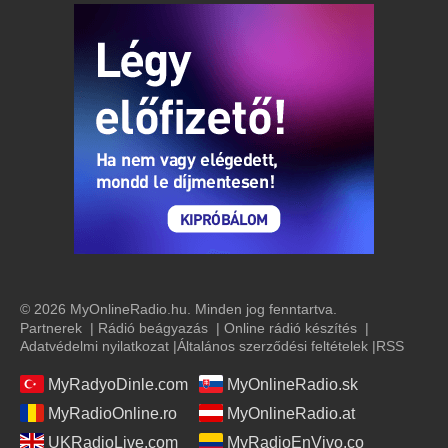
© 2026 MyOnlineRadio.hu. Minden jog fenntartva.
Partnerek
|
Rádió beágyazás
|
Online rádió készítés
|
Adatvédelmi nyilatkozat
|
Általános szerződési feltételek
|
RSS
MyRadyoDinle.com
MyOnlineRadio.sk
MyRadioOnline.ro
MyOnlineRadio.at
UKRadioLive.com
MyRadioEnVivo.co