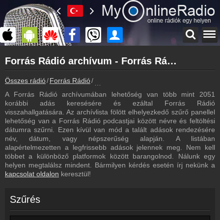
Főoldal
Forrás Rádió archívum - Forrás Rádió podcasts - Forrás Rádió visszahallgatás
myonlineradio.hu
Forrás Rádió
Összes rádió
Forrás Rádió
Forrás Rádió archívum - Podcasts - Viss
Vissza a Forrás Rádió oldalára
A Forrás Rádió archívumában lehetőség van több mint 2051
Bejelentkezés
korábbi adás keresésére és ezáltal Forrás Rádió
Hozz létre saját fiókot!
visszahallgatására. Az archívlista fölött elhelyezkedő szűrő panellel
lehetőség van a Forrás Rádió podcastjai között névre és feltöltési
Frekvenciák
dátumra szűrni. Ezen kívül van mód a talált adások rendezésére
Forrás Rádió frekvencia
név, dátum, vagy népszerűség alapján. A listában
alapértelmezetten a legfrissebb adások jelennek meg. Nem kell
Műsorújság
többet a különböző platformok között barangolnod. Nálunk egy
Forrás Rádió műsorai
helyen megtalálsz mindent. Bármilyen kérdés esetén írj nekünk a
kapcsolat oldalon
keresztül!
Hírek
Forrás Rádió kapcsolatos hírek
Szűrés
Kapcsolat
Írj nekünk!