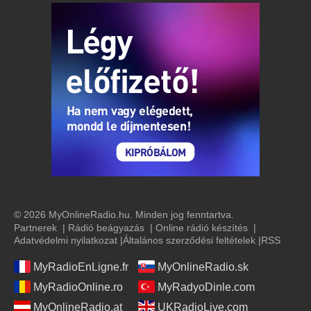
© 2026 MyOnlineRadio.hu. Minden jog fenntartva.
Partnerek
|
Rádió beágyazás
|
Online rádió készítés
|
Adatvédelmi nyilatkozat
|
Általános szerződési feltételek
|
RSS
MyRadioEnLigne.fr
MyOnlineRadio.sk
MyRadioOnline.ro
MyRadyoDinle.com
MyOnlineRadio.at
UKRadioLive.com