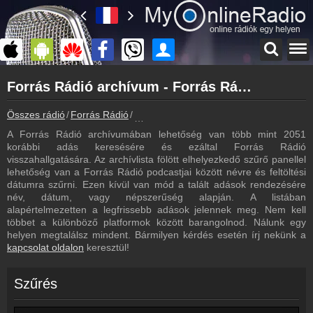
Főoldal
Forrás Rádió archívum - Forrás Rádió podcasts - Forrás Rádió visszahallgatás
myonlineradio.hu
Forrás Rádió
Összes rádió
Forrás Rádió
Forrás Rádió archívum - Podcasts - Viss
Vissza a Forrás Rádió oldalára
A Forrás Rádió archívumában lehetőség van több mint 2051
Bejelentkezés
korábbi adás keresésére és ezáltal Forrás Rádió
Hozz létre saját fiókot!
visszahallgatására. Az archívlista fölött elhelyezkedő szűrő panellel
lehetőség van a Forrás Rádió podcastjai között névre és feltöltési
Frekvenciák
dátumra szűrni. Ezen kívül van mód a talált adások rendezésére
Forrás Rádió frekvencia
név, dátum, vagy népszerűség alapján. A listában
alapértelmezetten a legfrissebb adások jelennek meg. Nem kell
Műsorújság
többet a különböző platformok között barangolnod. Nálunk egy
Forrás Rádió műsorai
helyen megtalálsz mindent. Bármilyen kérdés esetén írj nekünk a
kapcsolat oldalon
keresztül!
Hírek
Forrás Rádió kapcsolatos hírek
Szűrés
Kapcsolat
Írj nekünk!