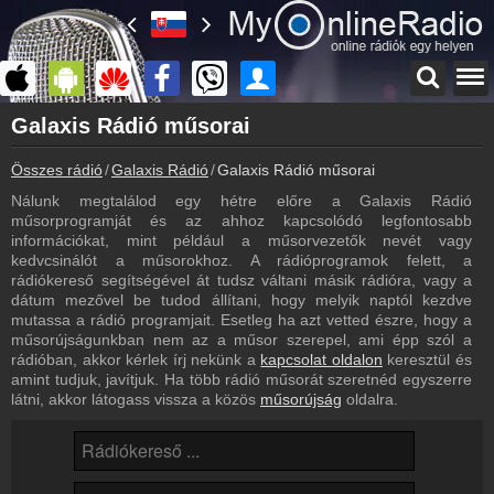
Főoldal
Galaxis Rádió műsorai
myonlineradio.hu
Összes rádió
Galaxis Rádió
Galaxis Rádió műsorai
Galaxis Rádió
Vissza a Galaxis Rádió oldalára
Nálunk megtalálod egy hétre előre a Galaxis Rádió
műsorprogramját és az ahhoz kapcsolódó legfontosabb
Bejelentkezés
információkat, mint például a műsorvezetők nevét vagy
Hozz létre saját fiókot!
kedvcsinálót a műsorokhoz. A rádióprogramok felett, a
rádiókereső segítségével át tudsz váltani másik rádióra, vagy a
Most szól
dátum mezővel be tudod állítani, hogy melyik naptól kezdve
Tudd meg mi szólt eddig
mutassa a rádió programjait. Esetleg ha azt vetted észre, hogy a
műsorújságunkban nem az a műsor szerepel, ami épp szól a
Archívum
rádióban, akkor kérlek írj nekünk a
kapcsolat oldalon
keresztül és
Galaxis Rádió korábbi adásai
amint tudjuk, javítjuk. Ha több rádió műsorát szeretnéd egyszerre
látni, akkor látogass vissza a közös
műsorújság
oldalra.
Kapcsolat
Írj nekünk!
Partnerek
Rádiós partnerek