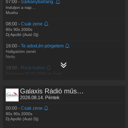
07:00 -
Sárkánybarlang.
Induljon a nap....
Mushu
08:00 -
Csak zene
80s 90s 2000s
Dj Apolló (Autó Dj)
16:00 -
Te adod,én pörgetem
Hallgatóim zenéi
Netty
18:00 -
Rock-katlan
Rockzene 80-90-2000-es Évek
Ati
Galaxis Rádió műsorai
20:00 -
Csak zene
80s 90s 2000s
2026.08.14. Péntek
Dj Apolló (Autó Dj)
00:00 -
Csak zene
22:00 -
Mix Party
80s 90s 2000s
Mixek minden mennyiségben
Dj Apolló (Autó Dj)
Dj Padavan Fly