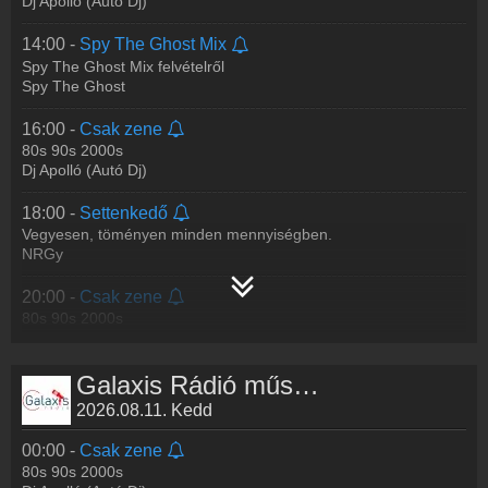
Dj Apolló (Autó Dj)
Mushu
14:00 -
Spy The Ghost Mix
21:00 -
Csak zene
Spy The Ghost Mix felvételről
80s 90s 2000s
Spy The Ghost
Dj Apolló (Autó Dj)
16:00 -
Csak zene
80s 90s 2000s
Dj Apolló (Autó Dj)
18:00 -
Settenkedő
Vegyesen, töményen minden mennyiségben.
NRGy
20:00 -
Csak zene
80s 90s 2000s
Dj Apolló (Autó Dj)
Galaxis Rádió műsorai
2026.08.11. Kedd
00:00 -
Csak zene
80s 90s 2000s