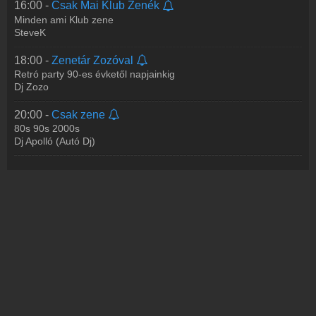
16:00 -
Csak Mai Klub Zenék
Minden ami Klub zene
SteveK
18:00 -
Zenetár Zozóval
Retró party 90-es évketől napjainkig
Dj Zozo
20:00 -
Csak zene
80s 90s 2000s
Dj Apolló (Autó Dj)