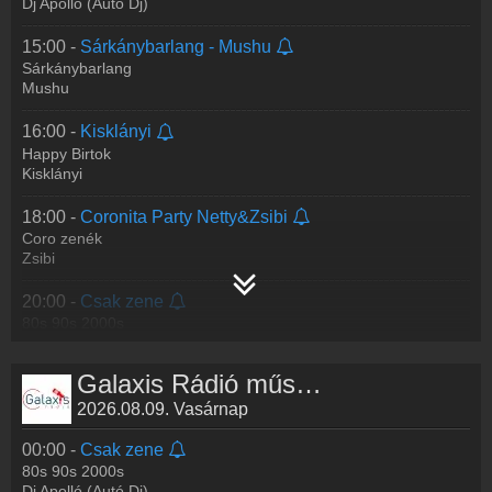
Dj Apolló (Autó Dj)
15:00 -
Sárkánybarlang - Mushu
Sárkánybarlang
Mushu
16:00 -
Kisklányi
Happy Birtok
Kisklányi
18:00 -
Coronita Party Netty&Zsibi
Coro zenék
Zsibi
20:00 -
Csak zene
80s 90s 2000s
Dj Apolló (Autó Dj)
Galaxis Rádió műsorai
2026.08.09. Vasárnap
00:00 -
Csak zene
80s 90s 2000s
Dj Apolló (Autó Dj)