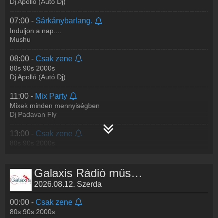
Dj Apolló (Autó Dj)
07:00 -
Sárkánybarlang.
Induljon a nap....
Mushu
08:00 -
Csak zene
80s 90s 2000s
Dj Apolló (Autó Dj)
11:00 -
Mix Party
Mixek minden mennyiségben
Dj Padavan Fly
13:00 -
Csak zene
80s 90s 2000s
Dj Apolló (Autó Dj)
Galaxis Rádió műsorai
2026.08.12. Szerda
00:00 -
Csak zene
80s 90s 2000s