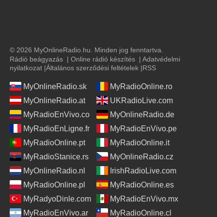
© 2026 MyOnlineRadio.hu. Minden jog fenntartva.
Rádió beágyazás
|
Online rádió készítés
|
Adatvédelmi
nyilatkozat
|
Általános szerződési feltételek
|
RSS
MyOnlineRadio.sk
MyRadioOnline.ro
MyOnlineRadio.at
UKRadioLive.com
MyRadioEnVivo.co
MyOnlineRadio.de
MyRadioEnLigne.fr
MyRadioEnVivo.pe
MyRadioOnline.pt
MyRadioOnline.it
MyRadioStanice.rs
MyOnlineRadio.cz
MyOnlineRadio.nl
IrishRadioLive.com
MyRadioOnline.pl
MyRadioOnline.es
MyRadyoDinle.com
MyRadioEnVivo.mx
MyRadioEnVivo.ar
MyRadioOnline.cl