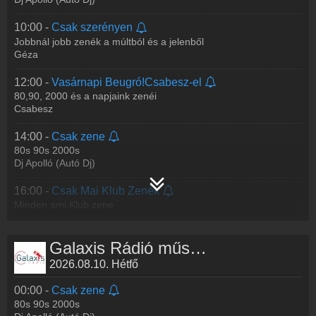
10:00 -
Csak szerényen
Jobbnál jobb zenék a múltból és a jelenből
Géza
12:00 -
Vasárnapi Beugró!Csabesz-el
80,90, 2000 és a napjaink zenéi
Csabesz
14:00 -
Csak zene
80s 90s 2000s
Dj Apolló (Autó Dj)
16:00 -
Csak Mai Klub Zenék
Minden ami Klub zene
SteveK
Galaxis Rádió műsorai
18:00 -
Lemezbörze
90-es 2000-es és napjaink zenéi
2026.08.10. Hétfő
Ati
00:00 -
Csak zene
20:00 -
Sárkánybarlang - Mushu
80s 90s 2000s
Sárkánybarlang