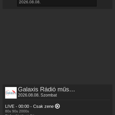
Rádió beágyazás
Ágyazd be weboldaladba
Online rádió készítés
Készítés lépésről lépésre
Galaxis Rádió műsorai
2026.08.08. Szombat
LIVE - 00:00 -
Csak zene
80s 90s 2000s