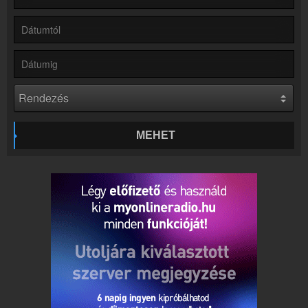
Rádió beágyazás
Ágyazd be weboldaladba
Online rádió készítés
Készítés lépésről lépésre
MEHET