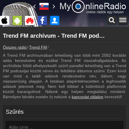
Főoldal
Trend FM archívum - Trend FM podcasts - Trend FM visszahallgatás
myonlineradio.hu
Trend FM
Összes rádió
Trend FM
Trend FM archívum - Podcasts - Visszahall
Vissza a Trend FM oldalára
A Trend FM archívumában lehetőség van több mint 2582 korábbi
Bejelentkezés
adás keresésére és ezáltal Trend FM visszahallgatására. Az
Hozz létre saját fiókot!
archívlista fölött elhelyezkedő szűrő panellel lehetőség van a Trend
FM podcastjai között névre és feltöltési dátumra szűrni. Ezen kívül
Műsorújság
van mód a talált adások rendezésére név, dátum, vagy
Trend FM műsorai
népszerűség alapján. A listában alapértelmezetten a legfrissebb
adások jelennek meg. Nem kell többet a különböző platformok
Hírek
között barangolnod. Nálunk egy helyen megtalálsz mindent.
Trend FM kapcsolatos hírek
Bármilyen kérdés esetén írj nekünk a
kapcsolat oldalon
keresztül!
Kapcsolat
Írj nekünk!
Szűrés
Partnerek
Rádiós partnerek