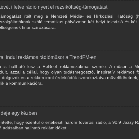
vé, illetve rádió nyert el rezsiköltség-támogatást
t támogatást ítélt meg a Nemzeti Média- és Hírközlési Hatóság 
olgáltatóknak szóló tematikus pályázaton két helyi televízió és két 
ltségeinek finanszírozására.
val indul reklámos rádióműsor a TrendFM-en
n is hallható lesz a ReBrief reklámszakmai szemle. A műsor a Me
ult, azzal a céllal, hogy olyan tudásmegosztó, inspiratív reklámos 
 dolgozók és a reklám iránt érdeklődők szórakoztatva művelődhetnek,
lik a kommunikációra.
ideje egy kézben
ntette, hogy ezentúl ő értékesíti három fővárosi rádió, a 90.9 Jazzy R
M adásaiban hallható reklámidőket.