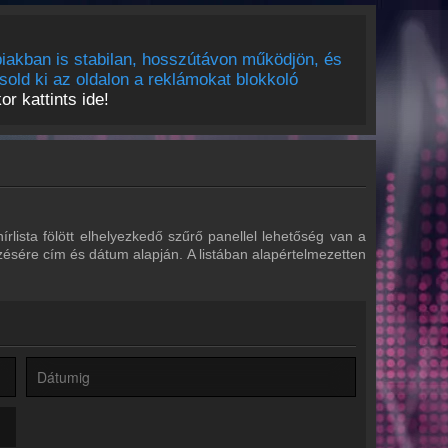
iakban is stabilan, hosszútávon működjön, és
sold ki az oldalon a reklámokat blokkoló
r kattints ide!
írlista fölött elhelyezkedő szűrő panellel lehetőség van a
zésére cím és dátum alapján. A listában alapértelmezetten