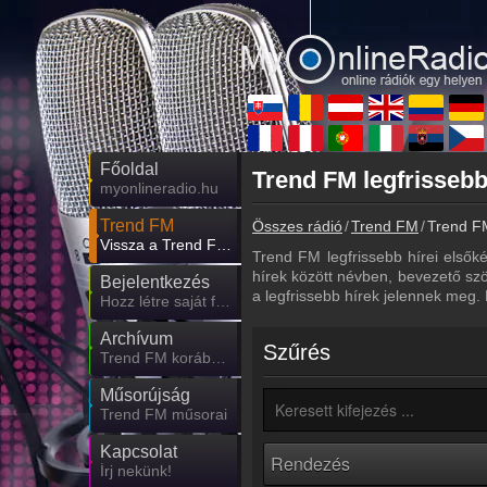
Főoldal
Trend FM legfrissebb
myonlineradio.hu
Trend FM
Összes rádió
Trend FM
Trend FM
Vissza a Trend FM oldalára
Trend FM legfrissebb hírei elsőké
hírek között névben, bevezető szö
Bejelentkezés
a legfrissebb hírek jelennek meg.
Hozz létre saját fiókot!
Archívum
Szűrés
Trend FM korábbi adásai
Műsorújság
Trend FM műsorai
Kapcsolat
Írj nekünk!