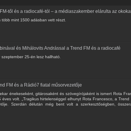
FM-től és a radiocafé-tól – a médiaszakember elárulta az okoka
 több mint 1500 adásban vett részt.
inával és Mihálovits Andrással a Trend FM és a radiocafé
r szeptember 25-én lesz hallható.
nd FM és a Rádió7 fiatal műsorvezetője
kar énekeseként, gitárosaként és szövegírójaként is ismert Rota Fr
éves volt. „Tragikus hirtelenséggel elhunyt Rota Francesco, a Tren
etője. Szerdán délután még bent volt a szerkesztőségben, összer