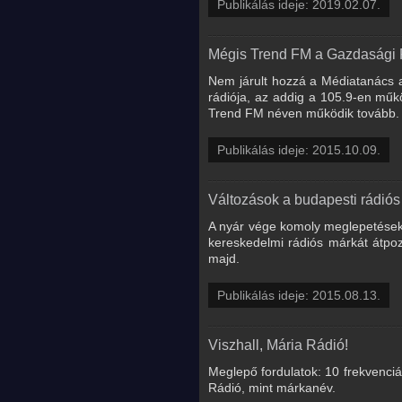
Publikálás ideje: 2019.02.07.
Mégis Trend FM a Gazdasági 
Nem járult hozzá a Médiatanács a
rádiója, az addig a 105.9-en műk
Trend FM néven működik tovább.
Publikálás ideje: 2015.10.09.
Változások a budapesti rádiós
A nyár vége komoly meglepetéseke
kereskedelmi rádiós márkát átpozic
majd.
Publikálás ideje: 2015.08.13.
Viszhall, Mária Rádió!
Meglepő fordulatok: 10 frekvenciá
Rádió, mint márkanév.