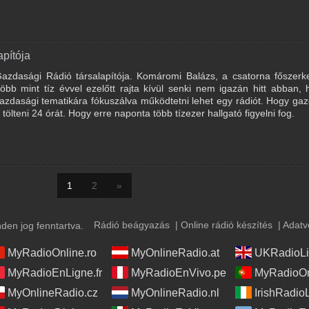
pítója
zdasági Rádió társalapítója. Komáromi Balázs, a csatorna főszerke
Több mint tíz évvel ezelőtt rajta kívül senki nem igazán hitt abban,
gazdasági tematikára fókuszálva működtetni lehet egy rádiót. Hogy ga
tölteni 24 órát. Hogy erre naponta több tízezer hallgató figyelni fog.
1
2
»
Rádió beágyazás
|
Online rádió készítés
|
Adatv
en jog fenntartva.
MyRadioOnline.ro
MyOnlineRadio.at
UKRadioLi
MyRadioEnLigne.fr
MyRadioEnVivo.pe
MyRadioOn
MyOnlineRadio.cz
MyOnlineRadio.nl
IrishRadio