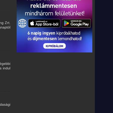
ng Zrt.
gnaptól
régebbi
s indul
zdasági