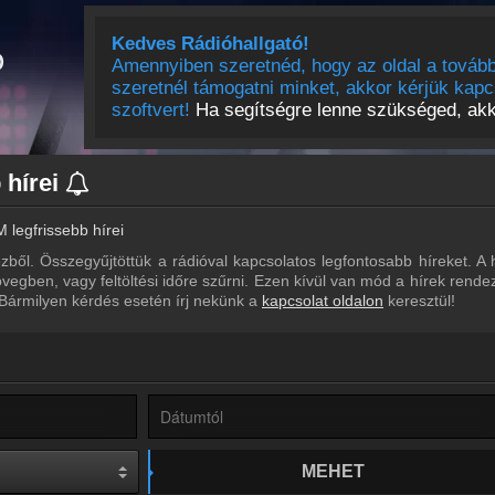
Kedves Rádióhallgató!
Amennyiben szeretnéd, hogy az oldal a tovább
szeretnél támogatni minket, akkor kérjük kapc
szoftvert!
Ha segítségre lenne szükséged, akko
 hírei
 legfrissebb hírei
zből. Összegyűjtöttük a rádióval kapcsolatos legfontosabb híreket. A h
vegben, vagy feltöltési időre szűrni. Ezen kívül van mód a hírek rende
 Bármilyen kérdés esetén írj nekünk a
kapcsolat oldalon
keresztül!
MEHET