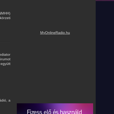
(NMHH)
körzeti
MyOnlineRadio.hu
diator
fórumot
 együtt
ádió, a