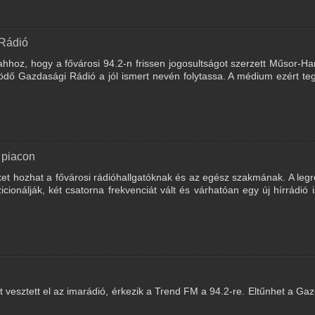
Rádió
hhoz, hogy a fővárosi 94.2-n frissen jogosultságot szerzett Műsor-Ha
ödő Gazdasági Rádió a jól ismert nevén folytassa. A médium ezért te
 piacon
t hozhat a fővárosi rádióhallgatóknak és az egész szakmának. A leg
ionálják, két csatorna frekvenciát vált és várhatóan egy új hírrádió i
t vesztett el az imarádió, érkezik a Trend FM a 94.2-re. Eltűnhet a Ga