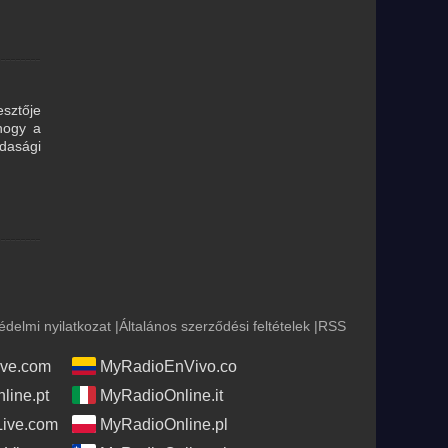
sztője
 hogy a
zdasági
édelmi nyilatkozat
|
Általános szerződési feltételek
|
RSS
ve.com
MyRadioEnVivo.co
line.pt
MyRadioOnline.it
Live.com
MyRadioOnline.pl