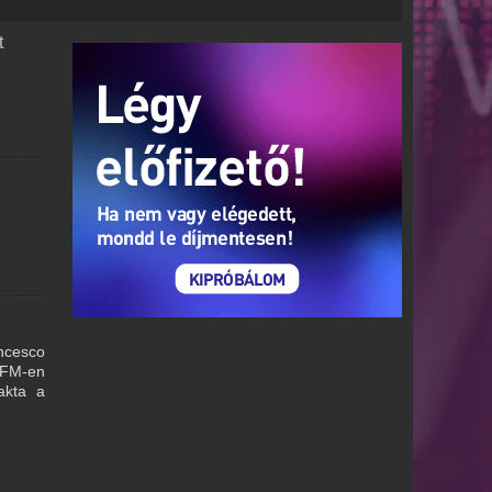
t
ancesco
d FM-en
akta a