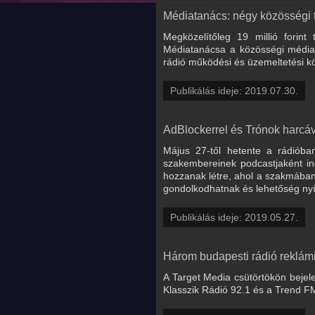
Médiatanács: négy közösségi té
Megközelítőleg 19 millió forin
Médiatanácsa a közösségi médiasz
rádió működési és üzemeltetési kö
Publikálás ideje: 2019.07.30.
AdBlockerrel és Trónok harcá
Május 27-től hetente a rádióba
szakembereinek podcastjaként ind
hozzanak létre, ahol a szakmában
gondolkodhatnak és lehetőség nyí
Publikálás ideje: 2019.05.27.
Három budapesti rádió reklám
A Target Media csütörtökön bejele
Klasszik Rádió 92.1 és a Trend F