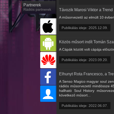
Partnerek
Rádiós partnerek
Távozik Marosi Viktor a Trend 
A műsorvezető az elmúlt 10 évben
Publikálás ideje: 2025.12.09.
Közös műsort indít Tomán Szab
A Cápák között volt cápája előszö
Publikálás ideje: 2023.09.20.
Elhunyt Rota Francesco, a Tre
A Senso Magico magyar soul zene
rádiós műsorvezető mindössze 45 
hallható Soul History műsorvez
következő műsort...
Publikálás ideje: 2022.06.07.