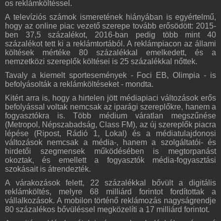
os reklámköltéssel.
A televíziós számok ismeretének hiányában is egyértelmű,
hogy az online piac vezető szerepe tovább erősödött: 2015-
ben 37,5 százalékot, 2016-ban pedig több mint 40
százalékot tett ki a reklámtortából. A reklámpiacon az állami
költések mértéke 80 százalékkal emelkedett, és a
nemzetközi szereplők költései is 25 százalékkal nőttek.
Tavaly a kiemelt sportesemények - Foci EB, Olimpia - is
befolyásolták a reklámköltéseket - mondta.
Kitért arra is, hogy a hirtelen jött médiapiaci változások erős
befolyással voltak nemcsak az iparági szereplőkre, hanem a
fogyasztókra is. Több médium váratlan megszűnése
(Metropol, Népszabadság, Class FM), az új szereplők piacra
lépése (Ripost, Rádió 1, Lokal) és a médiatulajdonosi
változások nemcsak a média-, hanem a szolgáltatói- és
hirdetői szegmensek működésében is megtorpanást
okoztak, és emellett a fogyasztók média-fogyasztási
szokásait is átrendezték.
A várakozások felett, 22 százalékkal bővült a digitális
reklámköltés, melyre 68 milliárd forintot fordítottak a
vállalkozások. A mobilon történő reklámozás nagyságrendje
80 százalékos bővüléssel megközelíti a 17 milliárd forintot.