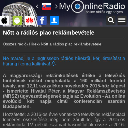
Főoldal
Nőtt a rádiós piac reklámbevétele
myonlineradio.hu
Összes rádió
Hírek
Nőtt a rádiós piac reklámbevétele
Bejelentkezés
Hozz létre saját fiókot!
Ne maradj le a legfrissebb rádiós hírekről, kérj értesítést a
Kapcsolat
harang ikonra kattintva!
Írj nekünk!
Partnerek
A magyarországi reklámköltések értéke a televíziós
Rádiós partnerek
hirdetések nélkül meghaladta a 160 milliárd forintot
tavaly, ami 12,11 százalékos növekedés 2015-höz képest
Rádió beágyazás
- ismertette Hivatal Péter, a Magyar Reklámszövetség
Ágyazd be weboldaladba
(MRSZ) ügyvezetőségének tagja az Evolution - Az online
evolúció két napja című konferencián szerdán
Online rádió készítés
Budapesten.
Készítés lépésről lépésre
Hozzátette: a 2016-os évre vonatkozó televíziós reklámpiaci
felmérés összesítése még nem zárult le, így a 2015-ös
reklámtorta TV nélküli számait hasonlították össze a 2016-