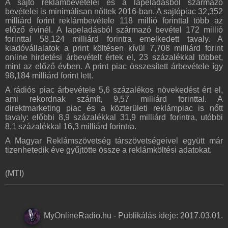
A sajtó reklámbevételei és a lapeladásból származó
bevételei is minimálisan nőttek 2016-ban. A sajtópiac 32,352
milliárd forint reklámbevétele 118 millió forinttal több az
előző évinél. A lapeladásból származó bevétel 172 millió
forinttal 58,124 milliárd forintra emelkedett tavaly. A
kiadóvállalatok a print költésen kívül 7,708 milliárd forint
online hirdetési árbevételt értek el, 23 százalékkal többet,
mint az előző évben. A print piac összesített árbevétele így
98,184 milliárd forint lett.
A rádiós piac árbevétele 5,6 százalékos növekedést ért el,
ami rekordnak számít, 9,57 milliárd forinttal. A
direktmarketing piac és a közterületi reklámpiac is nőtt
tavaly: előbbi 8,9 százalékkal 31,9 milliárd forintra, utóbbi
8,1 százalékkal 16,3 milliárd forintra.
A Magyar Reklámszövetség társzövetségeivel együtt már
tizenhetedik éve gyűjtötte össze a reklámköltési adatokat.
(MTI)
MyOnlineRadio.hu
-
Publikálás ideje:
2017.03.01.