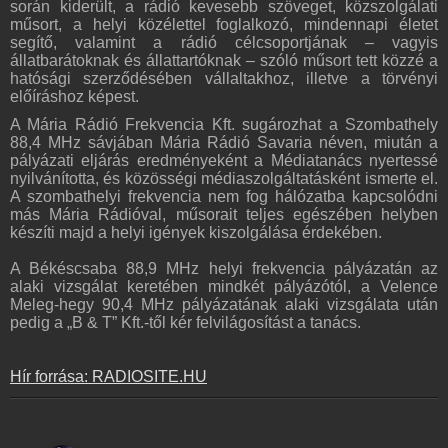
során kiderült, a rádió kevesebb szöveget, közszolgálati
műsort, a helyi közélettel foglalkozó, mindennapi életet
segítő, valamint a rádió célcsoportjának – vagyis
állatbarátoknak és állattartóknak – szóló műsort tett közzé a
hatósági szerződésében vállaltakhoz, illetve a törvényi
előíráshoz képest.
A Mária Rádió Frekvencia Kft. sugározhat a Szombathely
88,4 MHz sávjában Mária Rádió Savaria néven, miután a
pályázati eljárás eredményeként a Médiatanács nyertessé
nyilvánította, és közösségi médiaszolgáltatásként ismerte el.
A szombathelyi frekvencia nem fog hálózatba kapcsolódni
más Mária Rádióval, műsorait teljes egészében helyben
készíti majd a helyi igények kiszolgálása érdekében.
A Békéscsaba 88,9 MHz helyi frekvencia pályázatán az
alaki vizsgálat keretében mindkét pályázótól, a Velence
Meleg-hegy 90,4 MHz pályázatának alaki vizsgálata után
pedig a „B & T” Kft.-től kér felvilágosítást a tanács.
Hír forrása: RADIOSITE.HU