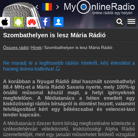
Főoldal
Szombathelyen is lesz Mária Rádió
myonlineradio.hu
Összes rádió
Hírek
Szombathelyen is lesz Mária Rádió
Bejelentkezés
Hozz létre saját fiókot!
Ne maradj le a legfrissebb rádiós hírekről, kérj értesítést a
Kapcsolat
harang ikonra kattintva!
Írj nekünk!
Partnerek
A korábban a Nyugat Rádió által használt szombathelyi
Rádiós partnerek
88.4 MHz-et a Mária Rádió Savaria nyerte, mely 100%-ig
önálló műsorral készül majd, a helyi igényeknek
Rádió beágyazás
megfelelően.
A Médiatanács a héten emellett egy
Ágyazd be weboldaladba
kisközösségi rádiós bírságról is döntést hozott,
valamint
felvilágosítást kért egy békéscsabai és velencei-tavi
Online rádió készítés
tender kapcsán.
Készítés lépésről lépésre
A Médiatanács tízezer forint bírság megfizetésére kötelezte a
székesfehérvári vételkörzetű, kisközösségi Alpha Rádió
üzemeltetőjét, mert egy januári műsorhetet felölelő vizsgálat