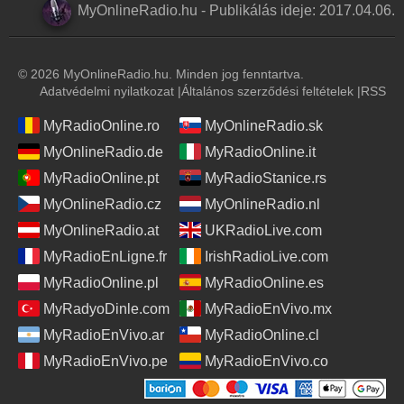
MyOnlineRadio.hu
-
Publikálás ideje:
2017.04.06.
© 2026 MyOnlineRadio.hu. Minden jog fenntartva.
Adatvédelmi nyilatkozat
|
Általános szerződési feltételek
|
RSS
MyRadioOnline.ro
MyOnlineRadio.sk
MyOnlineRadio.de
MyRadioOnline.it
MyRadioOnline.pt
MyRadioStanice.rs
MyOnlineRadio.cz
MyOnlineRadio.nl
MyOnlineRadio.at
UKRadioLive.com
MyRadioEnLigne.fr
IrishRadioLive.com
MyRadioOnline.pl
MyRadioOnline.es
MyRadyoDinle.com
MyRadioEnVivo.mx
MyRadioEnVivo.ar
MyRadioOnline.cl
MyRadioEnVivo.pe
MyRadioEnVivo.co