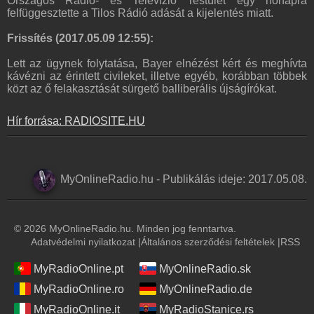
Országos Rádió- és Televízió Testület egy hónapra
felfüggesztette a Tilos Rádió adását a kijelentés miatt.
Frissítés (2017.05.09 12:55):
Lett az ügynek folytatása, Bayer elnézést kért és meghívta
kávézni az érintett civileket, illetve egyéb, korábban többek
közt az ő felakasztását sürgető balliberális újságírókat.
Hír forrása: RADIOSITE.HU
MyOnlineRadio.hu
-
Publikálás ideje:
2017.05.08.
© 2026 MyOnlineRadio.hu. Minden jog fenntartva.
Adatvédelmi nyilatkozat
|
Általános szerződési feltételek
|
RSS
MyRadioOnline.pt
MyOnlineRadio.sk
MyRadioOnline.ro
MyOnlineRadio.de
MyRadioOnline.it
MyRadioStanice.rs