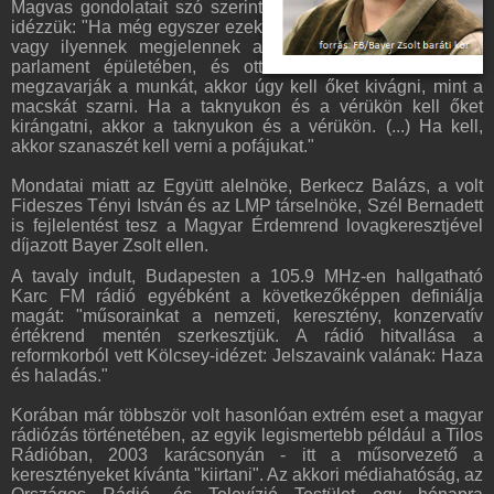
Magvas gondolatait szó szerint
idézzük: "Ha még egyszer ezek
vagy ilyennek megjelennek a
parlament épületében, és ott
megzavarják a munkát, akkor úgy kell őket kivágni, mint a
macskát szarni. Ha a taknyukon és a vérükön kell őket
kirángatni, akkor a taknyukon és a vérükön. (...) Ha kell,
akkor szanaszét kell verni a pofájukat."
Mondatai miatt az Együtt alelnöke, Berkecz Balázs, a volt
Fideszes Tényi István és az LMP társelnöke, Szél Bernadett
is fejlelentést tesz a Magyar Érdemrend lovagkeresztjével
díjazott Bayer Zsolt ellen.
A tavaly indult, Budapesten a 105.9 MHz-en hallgatható
Karc FM rádió egyébként a következőképpen definiálja
magát: "műsorainkat a nemzeti, keresztény, konzervatív
értékrend mentén szerkesztjük. A rádió hitvallása a
reformkorból vett Kölcsey-idézet: Jelszavaink valának: Haza
és haladás."
Korában már többször volt hasonlóan extrém eset a magyar
rádiózás történetében, az egyik legismertebb például a Tilos
Rádióban, 2003 karácsonyán - itt a műsorvezető a
keresztényeket kívánta "kiirtani". Az akkori médiahatóság, az