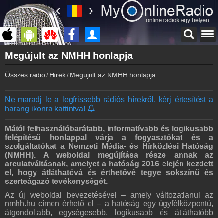
Főoldal
Megújult az NMHH honlapja
myonlineradio.hu
Összes rádió
Hírek
Megújult az NMHH honlapja
Bejelentkezés
Hozz létre saját fiókot!
Ne maradj le a legfrissebb rádiós hírekről, kérj értesítést a
Kapcsolat
harang ikonra kattintva!
Írj nekünk!
Partnerek
Mától felhasználóbarátabb, informatívabb és logikusabb
Rádiós partnerek
felépítésű honlappal várja a fogyasztókat és a
szolgáltatókat a Nemzeti Média- és Hírközlési Hatóság
Rádió beágyazás
(NMHH). A weboldal megújítása része annak az
Ágyazd be weboldaladba
arculatváltásnak, amelyet a hatóság 2016 elején kezdett
el, hogy átláthatóvá és érthetővé tegye sokszínű és
Online rádió készítés
szerteágazó tevékenységét.
Készítés lépésről lépésre
Az új weboldal bevezetésével – amely változatlanul az
nmhh.hu címen érhető el – a hatóság egy ügyfélközpontú,
átgondoltabb, egységesebb, logikusabb és átláthatóbb