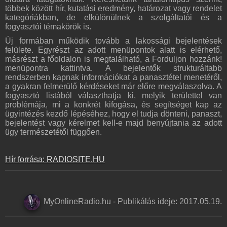
többek között hír, kutatási eredmény, határozat vagy rendelet
kategóriákban, de elkülönülnek a szolgáltatói és a
fogyasztói témakörök is.
Új formában működik tovább a lakossági bejelentések
felülete. Egyrészt az adott menüpontok alatt is elérhető,
másrészt a főoldalon is megtalálható, a Forduljon hozzánk!
menüpontra kattintva. A bejelentők strukturáltabb
rendszerben kapnak információkat a panasztétel menetéről,
a gyakran felmerülő kérdéseket már előre megválaszolva. A
fogyasztó listából választhatja ki, melyik területtel van
problémája, mi a konkrét kifogása, és segítséget kap az
ügyintézés kezdő lépéséhez, hogy el tudja dönteni, panaszt,
bejelentést vagy kérelmet kell-e majd benyújtania az adott
ügy természetétől függően.
Hír forrása: RADIOSITE.HU
MyOnlineRadio.hu
-
Publikálás ideje:
2017.05.19.