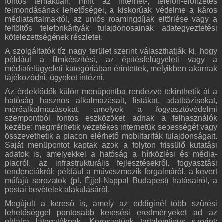
fontos témákban, mint az internet-, telefon-előfizetés
felmondásának lehetőségei, a kiskorúak védelme a káros
médiatartalmaktól, az uniós roamingdíjak eltörlése vagy a
feltöltős telefonkártyák tulajdonosainak adategyeztetési
kötelezettségének részletei.
A szolgáltatók tíz nagy terület szerint választhatják ki, hogy
például a filmkészítési, az építésfelügyeleti vagy a
médiafelügyeleti kategóriában érintettek, melyikben akarnak
tájékozódni, ügyeket intézni.
Az érdeklődők külön menüpontba rendezve tekinthetik át a
hatóság hasznos alkalmazásait, listákat, adatbázisokat,
mérőalkalmazásokat, amelyek a fogyasztóvédelmi
szempontból fontos eszközöket adnak a felhasználók
kezébe: megmérhetik vezetékes internetük sebességét vagy
összevethetik a piacon elérhető mobiltarifák tulajdonságait.
Saját menüpontot kaptak azok a folyton frissülő kutatási
adatok is, amelyekkel a hatóság a hírközlési és média-
piacról, az infrastrukturális fejlesztésekről, fogyasztási
tendenciákról: például a művészmozik forgalmáról, a kevert
műfajú sorozatok (pl. Éjjel-Nappal Budapest) hatásairól, a
postai bevételek alakulásáról.
Megújult a kereső is, amely az eddiginél több szűrési
lehetőséggel pontosabb keresési eredményeket ad az
oldalra látogatóknak. Kereshetünk tartalomtípus szerint;