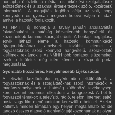
honlapba öltöztette a média- és hírközlési szolgáltatások
előfizetőinek és a szakmai érdekelteknek szóló, közérdekű
információit. A megújítás legfőbb célja az volt, hogy
könnyedén és gyorsan megismerhetővé váljon mindaz,
amivel a hatóság foglalkozik.
Az NMHH új honlapja a tavaly januári arculatváltás
folytatásaként a hatóság közvetlenebb hangvételű és
közérthetőbb kommunikációját erősíti. A honlap megújítása
egyik látható eleme a hatósági kommunikáció
újragondolásának, amelynek további elemei a
fogyasztóknak szóló könnyed hangvételű, szórakoztató
kisfilmek, reklámok is. Az NMHH több honlapot is üzemeltet,
ezek a felületek még idén követik a központi portál
megújulását.
Gyorsabb hozzáférés, kényelmesebb tájékozódás
A letisztult kezdőoldalon egyértelműen elkülönülnek a
fogyasztóknak és a szolgáltatóknak szóló információk. A
magánszemélyeknek a hatóság különböző tevékenységi
körei szerint érdemes elkezdeni a böngészést. A hét fő
fogyasztói témakör: a televízió, rádió, telefon, internet, sajtó,
posta vagy film menüpontokon keresztül érhető el. Ezekre
kattintva minden témában egy helyen megtalálható az ide
tartozó összes alapvető tudnivaló: tájékozódhatnak az olyan