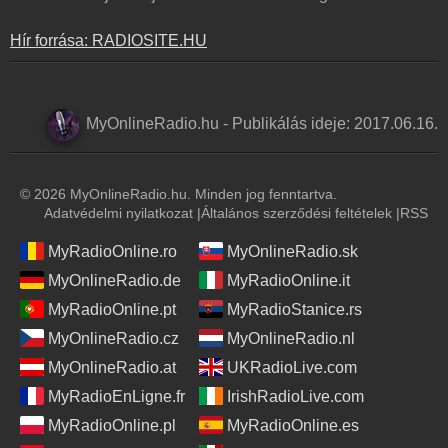
Hír forrása: RADIOSITE.HU
MyOnlineRadio.hu
-
Publikálás ideje:
2017.06.16.
© 2026 MyOnlineRadio.hu. Minden jog fenntartva.
Adatvédelmi nyilatkozat
|
Általános szerződési feltételek
|
RSS
MyRadioOnline.ro
MyOnlineRadio.sk
MyOnlineRadio.de
MyRadioOnline.it
MyRadioOnline.pt
MyRadioStanice.rs
MyOnlineRadio.cz
MyOnlineRadio.nl
MyOnlineRadio.at
UKRadioLive.com
MyRadioEnLigne.fr
IrishRadioLive.com
MyRadioOnline.pl
MyRadioOnline.es