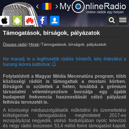
Főoldal
Támogatások, bírságok, pályázatok
myonlineradio.hu
Összes rádió
Hírek
Támogatások, bírságok, pályázatok
Bejelentkezés
Hozz létre saját fiókot!
Ne maradj le a legfrissebb rádiós hírekről, kérj értesítést a
Kapcsolat
harang ikonra kattintva!
Írj nekünk!
Partnerek
Folytatódott a Magyar Média Mecenatúra program, több
Rádiós partnerek
közösségi rádiót is támogattak a mostani körben.
Bírságok is születtek a héten, továbbá a grémium
Rádió beágyazás
társadalmi véleményezésre bocsátja egy újabb
Ágyazd be weboldaladba
budapesti frekvencia hasznosítását célzó pályázati
felhívás tervezetét is.
Online rádió készítés
A közösségi médiaszolgáltatók működési és üzemeltetési
Készítés lépésről lépésre
költségeinek támogatására meghirdetett 2017-es
rezsipályázat negyedik, utolsó fordulójában nyolc televízió
és négy rádió összesen 53,4 millió forint támogatást kapott.