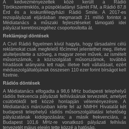
A kedvezményezettek közé került a Rádió
Törökszentmiklós, a püspökladányi Sárrét FM, a Rádió 87,8
Érd és a kiskunfélegyházi Rádió Smile. A 2017-es
rezsipályázati eljárásban megmaradt 21 millió forintot a
Médiatanács a műszaki fejlesztéseket támogató idei
pályázat keretösszegéhez csoportosította át.
Reklámjogi döntések
A Civil Rádió figyelmen kívül hagyta, hogy társadalmi célú
reklámokat csak megfelelő főcímmel jelentethet meg, illetve
alulteljesítette a szöveg, a magyar zenei művek, az ismételt
műsorszámok, a közszolgálati műsorszámok, továbbá
híradások arányaira tett napi, illetve heti vállalásait, ezért
médiaszolgáltatójának összesen 110 ezer forint bírságot kell
fizetnie.
Rádiós döntések
A Médiatanács elfogadta a 98,6 MHz budapesti telephelyű
rádiós frekvencia pályázati felhívásának tervezetét, amelyet
csütörtöktől tett közzé honlapján véleményezésre. A
Médiatanács márciusban kérte fel az NMHH Hivatalát két
budapesti telephelyű rádiós műsorszolgáltatási lehetőség
pályázatának kidolgozására; a másik frekvenciára, a
Budapest 101,6 MHz-re vonatkozó pályázati felhívás
tervezetét május elején tette közzé a hatóság.