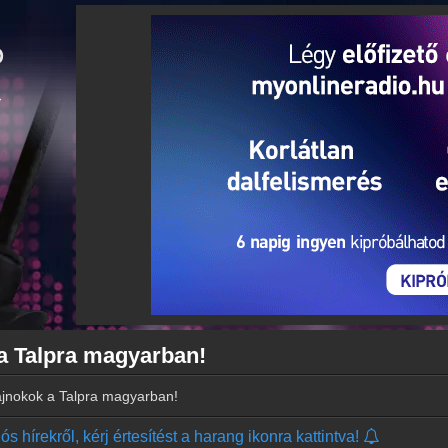
 a Talpra magyarban!
ajnokok a Talpra magyarban!
s hírekről, kérj értesítést a harang ikonra kattintva!