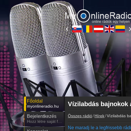
Főoldal
Vízilabdás bajnokok
myonlineradio.hu
Összes rádió
Hírek
Vízilabdás b
Bejelentkezés
Hozz létre saját fiókot!
Ne maradj le a legfrissebb rádió