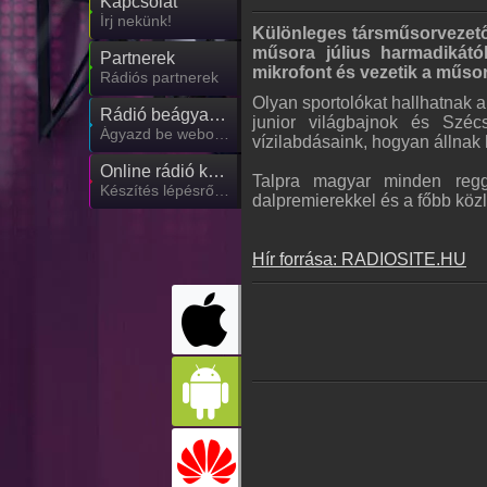
Kapcsolat
Írj nekünk!
Különleges társműsorvezetők
műsora július harmadikától
Partnerek
mikrofont és vezetik a műsor
Rádiós partnerek
Olyan sportolókat hallhatnak a
Rádió beágyazás
junior világbajnok és Széc
Ágyazd be weboldaladba
vízilabdásaink, hogyan állnak
Online rádió készítés
Talpra magyar minden reggel
Készítés lépésről lépésre
dalpremierekkel és a főbb köz
Hír forrása: RADIOSITE.HU