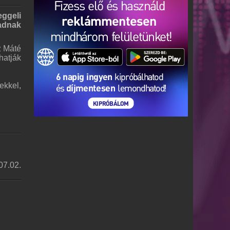
eggeli
adnak
z Máté
hatják
ekkel,
07.02.