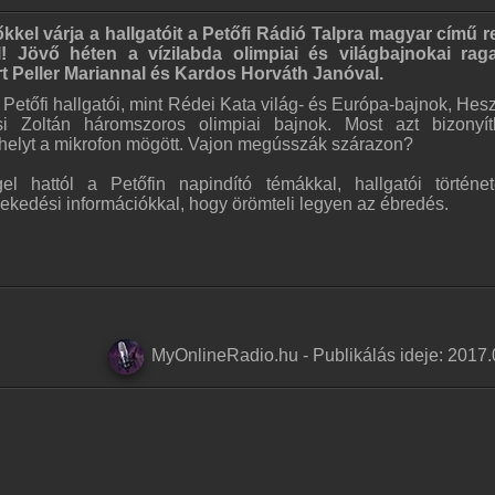
kel várja a hallgatóit a Petőfi Rádió Talpra magyar című r
! Jövő héten a vízilabda olimpiai és világbajnokai rag
t Peller Mariannal és Kardos Horváth Janóval.
 Petőfi hallgatói, mint Rédei Kata világ- és Európa-bajnok, Hes
si Zoltán háromszoros olimpiai bajnok. Most azt bizonyít
 helyt a mikrofon mögött. Vajon megússzák szárazon?
 hattól a Petőfin napindító témákkal, hallgatói történet
lekedési információkkal, hogy örömteli legyen az ébredés.
MyOnlineRadio.hu
-
Publikálás ideje:
2017.