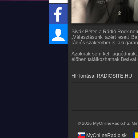
Sivák Péter, a Rádió Rock nem
„Választásunk azért esett Ba
rádiós szakember is, aki garan
Azoknak sem kell aggódniuk,
élőben találkozhatnak Beával é
Hír forrása: RADIOSITE.HU
© 2026 MyOnlineRadio.hu. Mind
MyOnlineRadio.sk