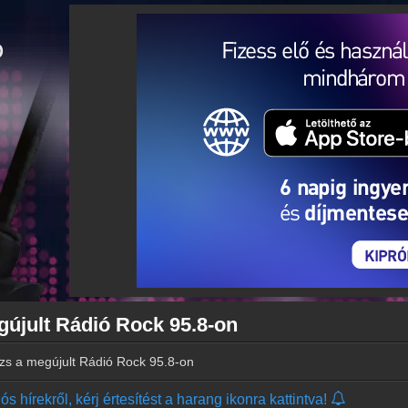
gújult Rádió Rock 95.8-on
zs a megújult Rádió Rock 95.8-on
s hírekről, kérj értesítést a harang ikonra kattintva!