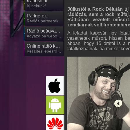
Kapcsolat
Írj nekünk!
Júliustól a Rock Délután ú
rádiózás, sem a rock műfaj
Partnerek
Rádióban vezetett műsort.
Rádiós partnerek
zenekarnak volt frontembere
Rádió beágyazás
A feladat kapcsán így foga
Ágyazd be weboldaladba
vezethetek műsort, hiszen be
abban, hogy 15 órától is a 
Online rádió készítés
találkozhatnak, ha minket köve
Készítés lépésről lépésre