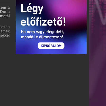
 sem a
k Duna
metál
ockon
hetnek
gekkel