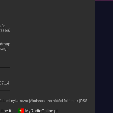
zá:
yszerű
sárnap
ráig.
07.14.
édelmi nyilatkozat
|
Általános szerződési feltételek
|
RSS
ine.it
MyRadioOnline.pt