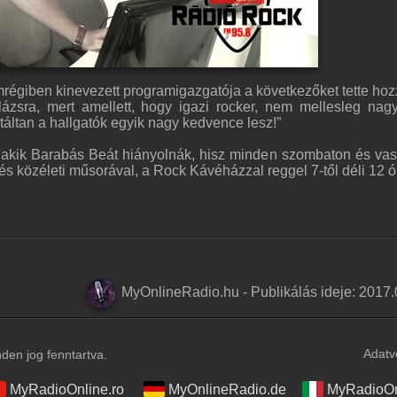
régiben kinevezett programigazgatója a következőket tette hoz
lázsra, mert amellett, hogy igazi rocker, nem mellesleg nag
táltan a hallgatók egyik nagy kedvence lesz!”
 akik Barabás Beát hiányolnák, hisz minden szombaton és va
s közéleti műsorával, a Rock Kávéházzal reggel 7-től déli 12 ó
MyOnlineRadio.hu
-
Publikálás ideje:
2017.
Adatv
en jog fenntartva.
MyRadioOnline.ro
MyOnlineRadio.de
MyRadioOnl