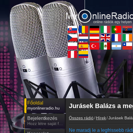
Főoldal
Jurásek Balázs a me
myonlineradio.hu
Összes rádió
Hírek
Jurásek Balá
Bejelentkezés
Hozz létre saját fiókot!
Ne maradj le a legfrissebb rádió