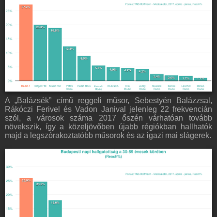
A „Balázsék” című reggeli műsor, Sebestyén Balázzsal,
Rákóczi Ferivel és Vadon Janival jelenleg 22 frekvencián
szól, a városok száma 2017 őszén várhatóan tovább
növekszik, így a közeljövőben újabb régiókban hallhatók
majd a legszórakoztatóbb műsorok és az igazi mai slágerek.