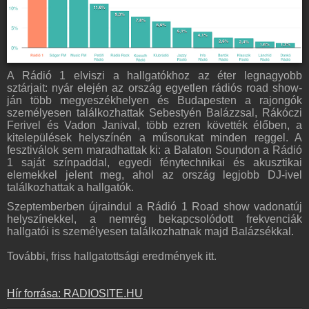
A Rádió 1 elviszi a hallgatókhoz az éter legnagyobb
sztárjait: nyár elején az ország egyetlen rádiós road show-
ján több megyeszékhelyen és Budapesten a rajongók
személyesen találkozhattak Sebestyén Balázzsal, Rákóczi
Ferivel és Vadon Janival, több ezren követték élőben, a
kitelepülések helyszínén a műsorukat minden reggel. A
fesztiválok sem maradhattak ki: a Balaton Soundon a Rádió
1 saját színpaddal, egyedi fénytechnikai és akusztikai
elemekkel jelent meg, ahol az ország legjobb DJ-ivel
találkozhattak a hallgatók.
Szeptemberben újraindul a Rádió 1 Road show vadonatúj
helyszínekkel, a nemrég bekapcsolódott frekvenciák
hallgatói is személyesen találkozhatnak majd Balázsékkal.
További, friss hallgatottsági eredmények itt.
Hír forrása: RADIOSITE.HU