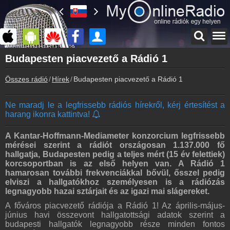
Főoldal
Budapesten piacvezető a Rádió 1
myonlineradio.hu
Összes rádió
Hírek
Budapesten piacvezető a Rádió 1
Bejelentkezés
Hozz létre saját fiókot!
Ne maradj le a legfrissebb rádiós hírekről, kérj értesítést a
Kapcsolat
harang ikonra kattintva!
Írj nekünk!
Partnerek
A Kantar-Hoffmann-Mediameter konzorcium legfrissebb
Rádiós partnerek
mérései szerint a rádiót országosan 1.137.000 fő
hallgatja, Budapesten pedig a teljes mért (15 év felettiek)
Rádió beágyazás
korcsoportban is az első helyen van. A Rádió 1
Ágyazd be weboldaladba
hamarosan további frekvenciákkal bővül, ősszel pedig
elviszi a hallgatókhoz személyesen is a rádiózás
Online rádió készítés
legnagyobb hazai sztárjait és az igazi mai slágereket.
Készítés lépésről lépésre
A főváros piacvezető rádiója a Rádió 1! Az április-május-
június havi összevont hallgatottsági adatok szerint a
budapesti hallgatók legnagyobb része minden fontos