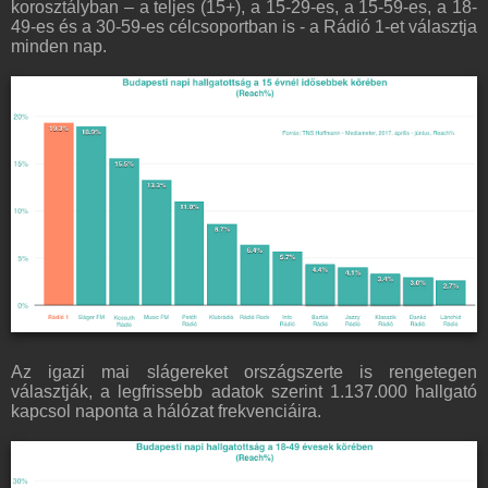
korosztályban – a teljes (15+), a 15-29-es, a 15-59-es, a 18-
49-es és a 30-59-es célcsoportban is - a Rádió 1-et választja
minden nap.
Az igazi mai slágereket országszerte is rengetegen
választják, a legfrissebb adatok szerint 1.137.000 hallgató
kapcsol naponta a hálózat frekvenciáira.