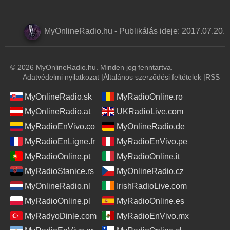
MyOnlineRadio.hu
-
Publikálás ideje:
2017.07.20.
© 2026 MyOnlineRadio.hu. Minden jog fenntartva.
Adatvédelmi nyilatkozat
|
Általános szerződési feltételek
|
RSS
MyOnlineRadio.sk
MyRadioOnline.ro
MyOnlineRadio.at
UKRadioLive.com
MyRadioEnVivo.co
MyOnlineRadio.de
MyRadioEnLigne.fr
MyRadioEnVivo.pe
MyRadioOnline.pt
MyRadioOnline.it
MyRadioStanice.rs
MyOnlineRadio.cz
MyOnlineRadio.nl
IrishRadioLive.com
MyRadioOnline.pl
MyRadioOnline.es
MyRadyoDinle.com
MyRadioEnVivo.mx