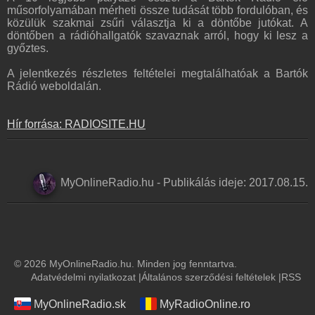
műsorfolyamában mérheti össze tudását több fordulóban, és
közülük szakmai zsűri választja ki a döntőbe jutókat. A
döntőben a rádióhallgatók szavaznak arról, hogy ki lesz a
győztes.
A jelentkezés részletes feltételei megtalálhatóak a Bartók
Rádió weboldalán.
Hír forrása: RADIOSITE.HU
MyOnlineRadio.hu
-
Publikálás ideje:
2017.08.15.
© 2026 MyOnlineRadio.hu. Minden jog fenntartva.
Adatvédelmi nyilatkozat
|
Általános szerződési feltételek
|
RSS
MyOnlineRadio.sk
MyRadioOnline.ro