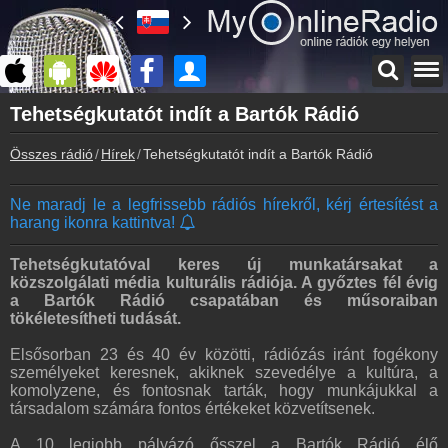
Főoldal
Tehetségkutatót indít a Bartók Rádió
myonlineradio.hu
Összes rádió
Hírek
Tehetségkutatót indít a Bartók Rádió
Bejelentkezés
Hozz létre saját fiókot!
Ne maradj le a legfrissebb rádiós hírekről, kérj értesítést a
Kapcsolat
harang ikonra kattintva!
Írj nekünk!
Partnerek
Tehetségkutatóval keres új munkatársakat a
Rádiós partnerek
közszolgálati média kulturális rádiója. A győztes fél évig
a Bartók Rádió csapatában és műsoraiban
Rádió beágyazás
tökéletesítheti tudását.
Ágyazd be weboldaladba
Elsősorban 23 és 40 év közötti, rádiózás iránt fogékony
Online rádió készítés
személyeket keresnek, akiknek szevedélye a kultúra, a
Készítés lépésről lépésre
komolyzene, és fontosnak tarták, hogy munkájukkal a
társadalom számára fontos értékeket közvetítsenek.
A 10 legjobb pályázó ősszel a Bartók Rádió élő