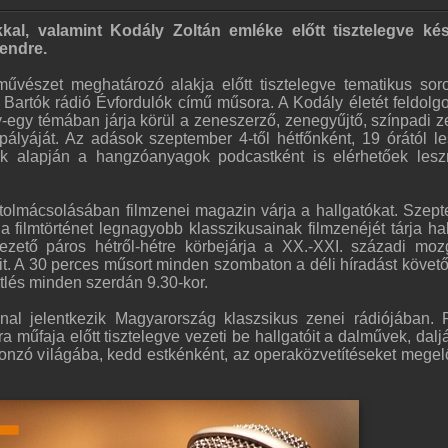
al, valamint Kodály Zoltán emléke előtt tisztelegve ké
endre.
vészet meghatározó alakja előtt tisztelegve tematikus soro
a Bartók rádió Évfordulók című műsora. A Kodály életét feldolg
egy témában járja körül a zeneszerző, zenegyűjtő, színpadi z
pályáját. Az adások szeptember 4-től hétfőnként, 19 órától l
vek alapján a hangzóanyagok podcastként is elérhetőek les
tolmácsolásában filmzenei magazin várja a hallgatókat. Szep
 filmtörténet legnagyobb klasszikusainak filmzenéjét tárja hal
vezető páros hétről-hétre körbejárja a XX.-XXI. századi mo
. A 30 perces műsort minden szombaton a déli híradást követ
tlés minden szerdán 9.30-kor.
al jelentkezik Magyarország klaszsikus zenei rádiójában. 
a műfaja előtt tisztelegve vezeti be hallgatóit a dalművek, dalj
vonzó világába, kedd estkénként, az operaközvetítéseket mege