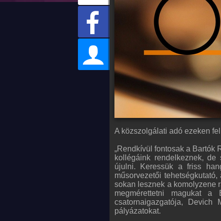
A közszolgálati adó ezeken fel
„Rendkívül fontosak a Bartók 
kollégáink rendelkeznek, de
újulni. Keressük a friss han
műsorvezetői tehetségkutató, 
sokan lesznek a komolyzene raj
megmérettetni magukat a B
csatornaigazgatója, Devich
pályázatokat.