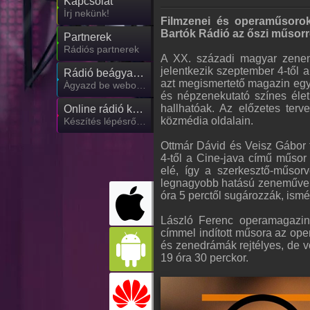
Kapcsolat
Írj nekünk!
Filmzenei és operaműsorokk
Bartók Rádió az őszi műsorr
Partnerek
Rádiós partnerek
A XX. századi magyar zenemű
jelentkezik szeptember 4-től 
Rádió beágyazás
azt megismertető magazin egy-
Ágyazd be weboldaladba
és népzenekutató színes élet
hallhatóak. Az előzetes ter
Online rádió készítés
közmédia oldalain.
Készítés lépésről lépésre
Ottmár Dávid és Veisz Gábor 
4-től a Cine-java című műsor a
elé, így a szerkesztő-műsor
legnagyobb hatású zeneműveit
óra 5 perctől sugározzák, ismé
László Ferenc operamagazinn
címmel indított műsora az oper
és zenedrámák rejtélyes, de 
19 óra 30 perckor.