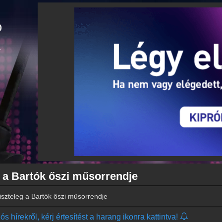
eg a Bartók őszi műsorrendje
tiszteleg a Bartók őszi műsorrendje
s hírekről, kérj értesítést a harang ikonra kattintva!