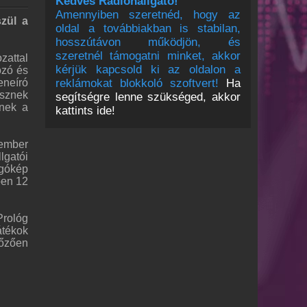
Kedves Rádióhallgató!
Amennyiben szeretnéd, hogy az
szül a
oldal a továbbiakban is stabilan,
hosszútávon működjön, és
szeretnél támogatni minket, akkor
zattal
kérjük kapcsold ki az oldalon a
ozó és
eneíró
reklámokat blokkoló szoftvert!
Ha
esznek
segítségre lenne szükséged, akkor
znek a
kattints ide!
tember
lgatói
zgókép
ően 12
Prológ
átékok
lőzően