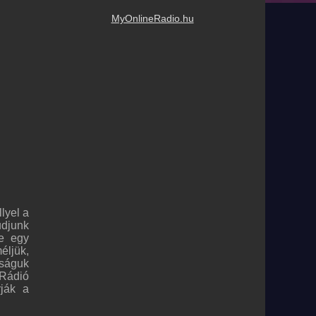
MyOnlineRadio.hu
lyel a
udjunk
re egy
éljük,
rságuk
Rádió
rják a