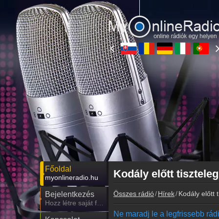
Főoldal
Kodály előtt tisztel
myonlineradio.hu
Összes rádió
Hírek
Kodály előtt 
Bejelentkezés
Hozz létre saját fiókot!
Ne maradj le a legfrissebb rádió