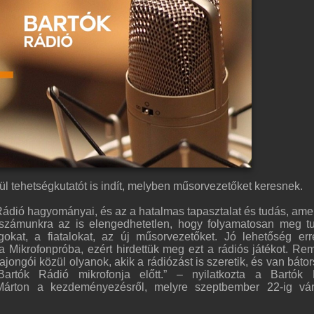
ül tehetségkutatót is indít, melyben műsorvezetőket keresnek.
Rádió hagyományai, és az a hatalmas tapasztalat és tudás, amel
 számunkra az is elengedhetetlen, hogy folyamatosan meg t
gokat, a fiatalokat, az új műsorvezetőket. Jó lehetőség er
a Mikrofonpróba, ezért hirdettük meg ezt a rádiós játékot. Rem
ongói közül olyanok, akik a rádiózást is szeretik, és van báto
artók Rádió mikrofonja előtt.” – nyilatkozta a Bartók 
 Márton a kezdeményezésről, melyre szeptbember 22-ig vá