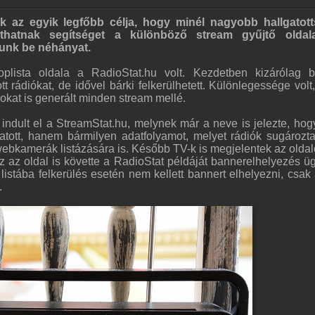
nak az egyik legfőbb célja, hogy minél nagyobb hallgatot
thatnak segítséget a különböző stream gyűjtő oldal
unk be néhányat.
oplista oldala a RadioStat.hu volt. Kezdetben kizárólag 
tt rádiókat, de idővel bárki felkerülhetett. Különlegessége volt
nokat is generált minden stream mellé.
indult el a StreamStat.hu, melynek már a neve is jelezte, ho
tott, hanem bármilyen adatfolyamot, melyet rádiók sugározta
webkamerák listázására is. Később TV-k is megjelentek az oldal
Ez az oldal is követte a RadioStat példáját bannerelhelyezés ü
istába felkerülés esetén nem kellett bannert elhelyezni, csak 
.