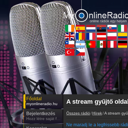
Főoldal
A stream gyűjtő oldal
myonlineradio.hu
Összes rádió
Hírek
A stream gyűj
Bejelentkezés
Hozz létre saját fiókot!
Ne maradj le a legfrissebb rádió