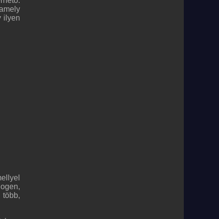
rhető.
 amely
 ilyen
ellyel
logen,
 több,