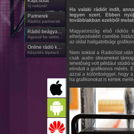
Kapcsolat
Írj nekünk!
Ha valaki rádiót indít, an
tegyen szert. Ebben nyúj
Partnerek
továbbiakban ezekből mutat
Rádiós partnerek
Magyarország első rádiós t
Rádió beágyazás
elhelyezéséért cserébe listázo
Ágyazd be weboldaladba
az oldal hallgatottsági grafiko
Online rádió készítés
Nem sokkal a RadioStat után 
Készítés lépésről lépésre
csak audio streameket támoga
lehetőség volt például stúdió 
elindult a grafikonos mérés. 
azzal a különbséggel, hogy a l
ha grafikonokat is kértek mellé