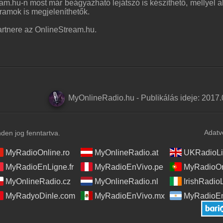
m.hu-n most már beágyazható lejátszó is készíthető, mellyel a
gramok is megjeleníthetők.
rtnere az OnlineStream.hu.
MyOnlineRadio.hu
-
Publikálás ideje:
2017.
Adatv
en jog fenntartva.
MyRadioOnline.ro
MyOnlineRadio.at
UKRadioLi
MyRadioEnLigne.fr
MyRadioEnVivo.pe
MyRadioOn
MyOnlineRadio.cz
MyOnlineRadio.nl
IrishRadio
MyRadyoDinle.com
MyRadioEnVivo.mx
MyRadioEn