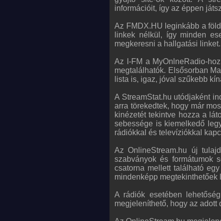
információit, így az éppen játsz
Az FMDX.HU leginkább a földi 
linkek nélkül, így minden es
megkeresni a hallgatási linket.
Az I-FM a MyOnlneRadio-hoz h
megtalálhatók. Elsősorban Mag
lista is, igaz, jóval szűkebb kín
A StreamStat.hu utódjaként ind
arra törekedtek, hogy már most
kinézetét tekintve hozza a lát
sebessége is kiemelkedő legye
rádiókkal és televíziókkal kapcs
Az OnlineStream.hu új tulajd
szabványok és formátumok s
csatorna mellett található egy
mindenképp megtekinthetőek 
A rádiók esetében lehetőség 
megjeleníthető, hogy az adott