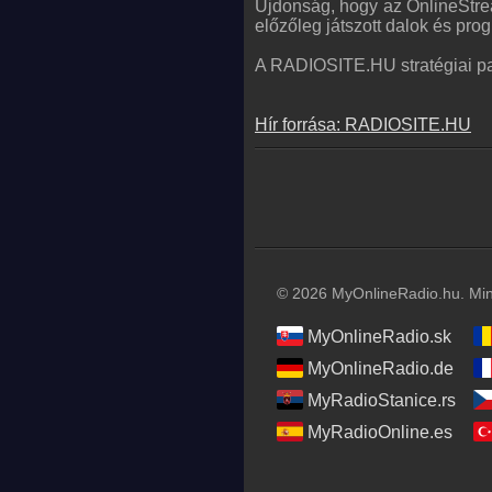
Újdonság, hogy az OnlineStrea
előzőleg játszott dalok és pro
A RADIOSITE.HU stratégiai pa
Hír forrása: RADIOSITE.HU
© 2026 MyOnlineRadio.hu. Mind
MyOnlineRadio.sk
MyOnlineRadio.de
MyRadioStanice.rs
MyRadioOnline.es