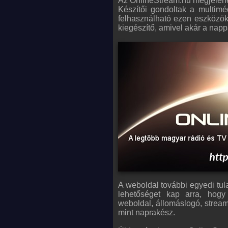
Az OnlineStream.hu megjelenés
Készítői gondoltak a multimé
felhasználható ezen eszközök
kiegészítő, amivel akár a napp
A weboldal további egyedi tul
lehetőséget kap arra, hogy
weboldal, állomáslogó, stream
mint naprakész.