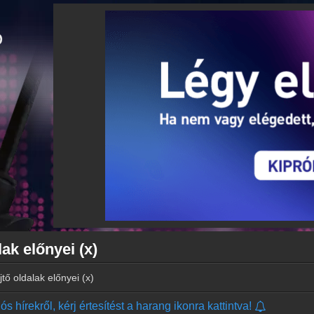
ak előnyei (x)
tő oldalak előnyei (x)
s hírekről, kérj értesítést a harang ikonra kattintva!