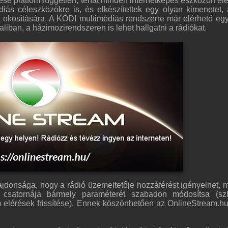
e platformfüggetlen, tehát minden internetképes eszközön elé
diás céleszközökre is, és elkészítettek egy olyan kimenetet,
 okosítására. A KODI multimédiás rendszerre már elérhető egy
aliban, a házimozirendszeren is lehet hallgatni a rádiókat.
ajdonsága, hogy a rádió üzemeltetője hozzáférést igényelhet, m
 csatornája bármely paraméterét szabadon módosítsa (sz
 elérések frissítése). Ennek köszönhetően az OnlineStream.hu