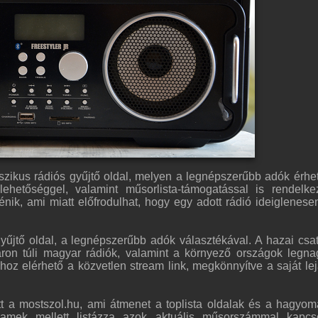
zikus rádiós gyűjtő oldal, melyen a legnépszerűbb adók érhet
ehetőséggel, valamint műsorlista-támogatással is rendelke
ténik, ami miatt előfrodulhat, hogy egy adott rádió ideiglenes
yűjtő oldal, a legnépszerűbb adók választékával. A hazai csa
áron túli magyar rádiók, valamint a környező országok legn
hoz elérhető a közvetlen stream link, megkönnyítve a saját lej
ott a mostszol.hu, ami átmenet a toplista oldalak és a hagyo
reamek mellett listázza azok aktuális műsorszámmal kapcs