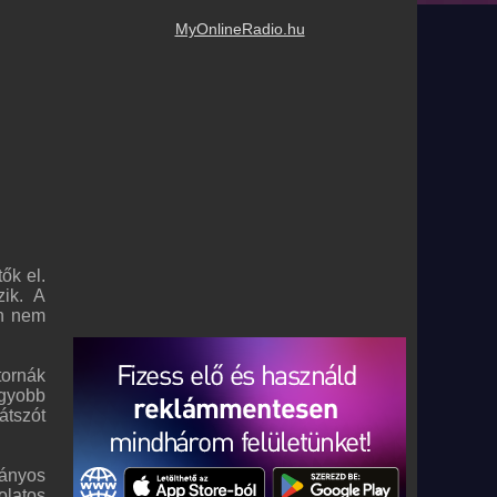
MyOnlineRadio.hu
ők el.
zik. A
en nem
tornák
agyobb
átszót
mányos
olatos