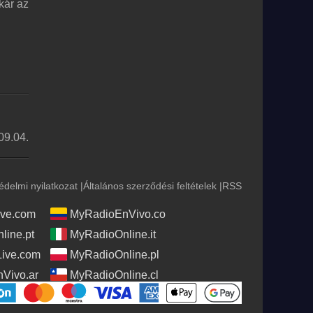
kár az
09.04.
édelmi nyilatkozat
|
Általános szerződési feltételek
|
RSS
ve.com
MyRadioEnVivo.co
line.pt
MyRadioOnline.it
Live.com
MyRadioOnline.pl
Vivo.ar
MyRadioOnline.cl