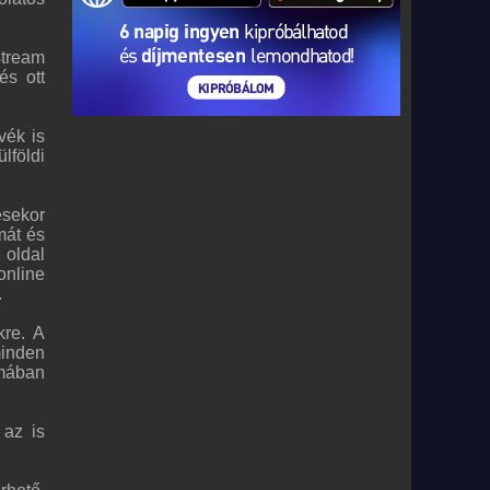
stream
és ott
vék is
lföldi
ésekor
mát és
 oldal
online
.
kre. A
minden
rmában
 az is