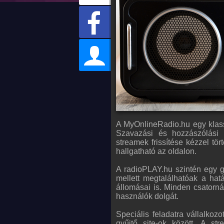
A MyOnlineRadio.hu egy klass
Szavazási és hozzászólási l
streamek frissítése kézzel tör
hallgatható az oldalon.
A radioPLAY.hu szintén egy g
mellett megtalálhatóak a hat
állomásai is. Minden csatorná
használók dolgát.
Speciális feladatra vállalkoz
gyűjtő site-ok között. A st