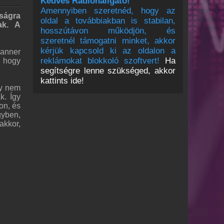
Kedves Rádióhallgató!
Amennyiben szeretnéd, hogy az
tságra
oldal a továbbiakban is stabilan,
ak. A
hosszútávon működjön, és
szeretnél támogatni minket, akkor
kérjük kapcsold ki az oldalon a
banner
reklámokat blokkoló szoftvert!
Ha
, hogy
segítségre lenne szükséged, akkor
kattints ide!
gy nem
k. Így
on, és
gyben,
akkor,