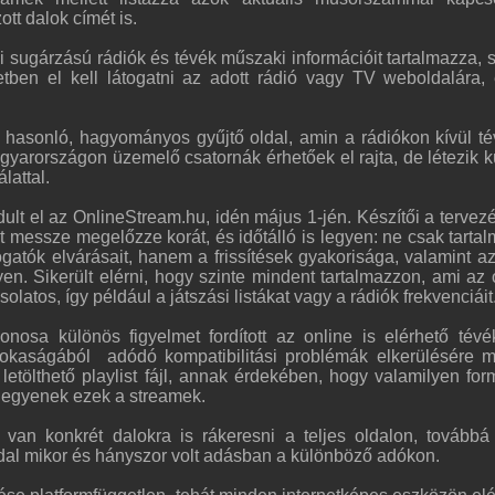
ott dalok címét is.
sugárzású rádiók és tévék műszaki információit tartalmazza, 
etben el kell látogatni az adott rádió vagy TV weboldalára, 
asonló, hagyományos gyűjtő oldal, amin a rádiókon kívül té
yarországon üzemelő csatornák érhetőek el rajta, de létezik kü
álattal.
ult el az OnlineStream.hu, idén május 1-jén. Készítői a tervez
 messze megelőzze korát, és időtálló is legyen: ne csak tartal
ogatók elvárásait, hanem a frissítések gyakorisága, valamint az
n. Sikerült elérni, hogy szinte mindent tartalmazzon, ami az 
olatos, így például a játszási listákat vagy a rádiók frekvenciáit
onosa különös figyelmet fordított az online is elérhető tévé
okaságából adódó kompatibilitási problémák elkerülésére 
 letölthető playlist fájl, annak érdekében, hogy valamilyen fo
legyenek ezek a streamek.
van konkrét dalokra is rákeresni a teljes oldalon, továbbá
 dal mikor és hányszor volt adásban a különböző adókon.