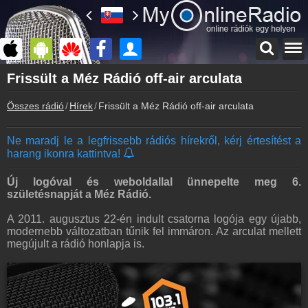
Főoldal
Frissült a Méz Rádió off-air arculata
myonlineradio.hu
Összes rádió
Hírek
Frissült a Méz Rádió off-air arculata
Bejelentkezés
Hozz létre saját fiókot!
Ne maradj le a legfrissebb rádiós hírekről, kérj értesítést a
Kapcsolat
harang ikonra kattintva!
Írj nekünk!
Partnerek
Új logóval és weboldallal ünnepelte meg 6.
Rádiós partnerek
születésnapját a Méz Rádió.
Rádió beágyazás
A 2011. augusztus 22-én indult csatorna logója egy újabb,
Ágyazd be weboldaladba
modernebb változatban tűnik fel immáron. Az arculat mellett
megújult a rádió honlapja is.
Online rádió készítés
Készítés lépésről lépésre