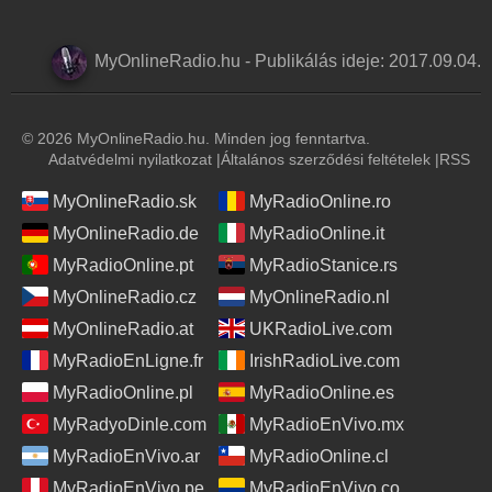
MyOnlineRadio.hu
-
Publikálás ideje:
2017.09.04.
© 2026 MyOnlineRadio.hu. Minden jog fenntartva.
Adatvédelmi nyilatkozat
|
Általános szerződési feltételek
|
RSS
MyOnlineRadio.sk
MyRadioOnline.ro
MyOnlineRadio.de
MyRadioOnline.it
MyRadioOnline.pt
MyRadioStanice.rs
MyOnlineRadio.cz
MyOnlineRadio.nl
MyOnlineRadio.at
UKRadioLive.com
MyRadioEnLigne.fr
IrishRadioLive.com
MyRadioOnline.pl
MyRadioOnline.es
MyRadyoDinle.com
MyRadioEnVivo.mx
MyRadioEnVivo.ar
MyRadioOnline.cl
MyRadioEnVivo.pe
MyRadioEnVivo.co