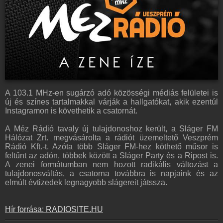
A 103.1 MHz-en sugárzó adó közösségi médiás felületei is
új és színes tartalmakkal várják a hallgatókat, akik ezentúl
Instagramon is követhetik a csatornát.
A Méz Rádió tavaly új tulajdonoshoz került, a Sláger FM
Hálózat Zrt. megvásárolta a rádiót üzemeltető Veszprém
Rádió Kft.-t. Azóta több Sláger FM-hez köthető műsor is
feltűnt az adón, többek között a Sláger Party és a Ripost is.
A zenei formátumban nem hozott radikális változást a
tulajdonosváltás, a csatorna továbbra is napjaink és az
elmúlt évtizedek legnagyobb slágereit játssza.
Hír forrása: RADIOSITE.HU