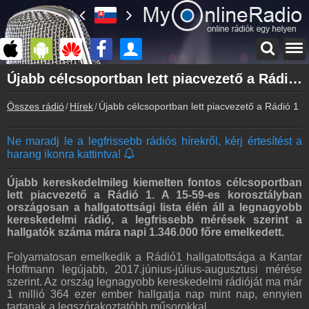
Főoldal
Újabb célcsoportban lett piacvezető a Rádió 1
myonlineradio.hu
Összes rádió
Hírek
Újabb célcsoportban lett piacvezető a Rádió 1
Bejelentkezés
Hozz létre saját fiókot!
Ne maradj le a legfrissebb rádiós hírekről, kérj értesítést a
Kapcsolat
harang ikonra kattintva!
Írj nekünk!
Partnerek
Újabb kereskedelmileg kiemelten fontos célcsoportban
Rádiós partnerek
lett piacvezető a Rádió 1. A 15-59-es korosztályban
országosan a hallgatottsági lista élén áll a legnagyobb
Rádió beágyazás
kereskedelmi rádió, a legfrissebb mérések szerint a
Ágyazd be weboldaladba
hallgatók száma mára napi 1.346.000 főre emelkedett.
Online rádió készítés
Folyamatosan emelkedik a Rádió1 hallgatottsága a Kantar
Készítés lépésről lépésre
Hoffmann legújabb, 2017.június-július-augusztusi mérése
szerint. Az ország legnagyobb kereskedelmi rádióját ma már
1 millió 364 ezer ember hallgatja nap mint nap, ennyien
tartanak a legszórakoztatóbb műsorokkal.