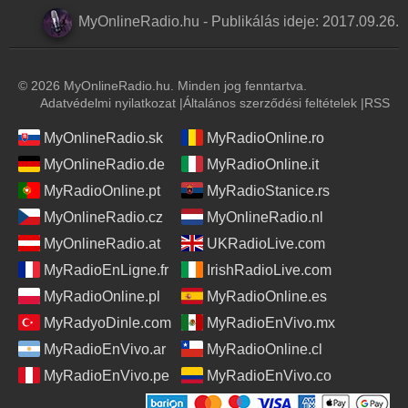
MyOnlineRadio.hu
-
Publikálás ideje:
2017.09.26.
© 2026 MyOnlineRadio.hu. Minden jog fenntartva.
Adatvédelmi nyilatkozat
|
Általános szerződési feltételek
|
RSS
MyOnlineRadio.sk
MyRadioOnline.ro
MyOnlineRadio.de
MyRadioOnline.it
MyRadioOnline.pt
MyRadioStanice.rs
MyOnlineRadio.cz
MyOnlineRadio.nl
MyOnlineRadio.at
UKRadioLive.com
MyRadioEnLigne.fr
IrishRadioLive.com
MyRadioOnline.pl
MyRadioOnline.es
MyRadyoDinle.com
MyRadioEnVivo.mx
MyRadioEnVivo.ar
MyRadioOnline.cl
MyRadioEnVivo.pe
MyRadioEnVivo.co