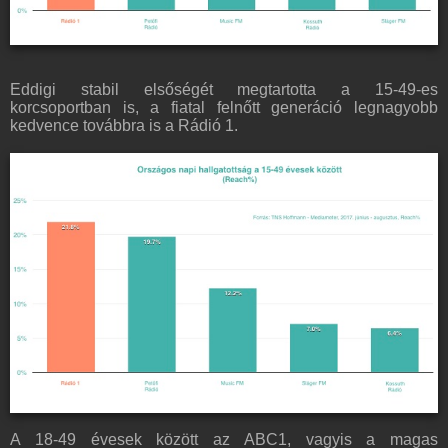
Eddigi stabil elsőségét megtartotta a 15-49-es
korcsoportban is, a fiatal felnőtt generáció legnagyobb
kedvence továbbra is a Rádió 1.
A 18-49 évesek között az ABC1, vagyis a magas