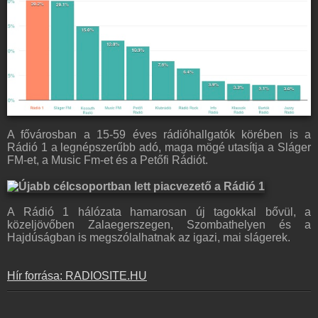
A fővárosban a 15-59 éves rádióhallgatók körében is a
Rádió 1 a legnépszerűbb adó, maga mögé utasítja a Sláger
FM-et, a Music Fm-et és a Petőfi Rádiót.
A Rádió 1 hálózata hamarosan új tagokkal bővül, a
közeljövőben Zalaegerszegen, Szombathelyen és a
Hajdúságban is megszólalhatnak az igazi, mai slágerek.
Hír forrása: RADIOSITE.HU