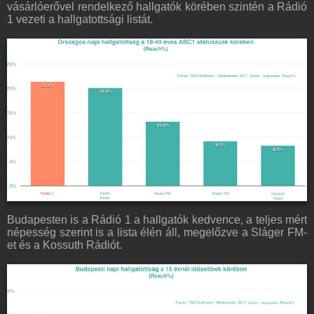
vásárlóerővel rendelkező hallgatók körében szintén a Rádió
1 vezeti a hallgatottsági listát.
Budapesten is a Rádió 1 a hallgatók kedvence, a teljes mért
népesség szerint is a lista élén áll, megelőzve a Sláger FM-
et és a Kossuth Rádiót.