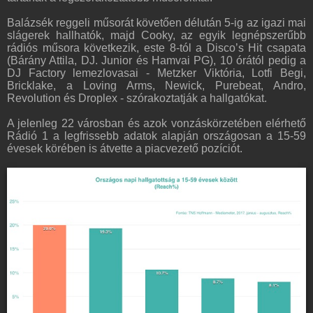
Balázsék reggeli műsorát követően délután 5-ig az igazi mai
slágerek hallhatók, majd Cooky, az egyik legnépszerűbb
rádiós műsora következik, este 8-tól a Disco’s Hit csapata
(Bárány Attila, DJ. Junior és Hamvai PG), 10 órától pedig a
DJ Factory lemezlovasai - Metzker Viktória, Lotfi Begi,
Bricklake, a Loving Arms, Newick, Purebeat, Andro,
Revolution és Droplex - szórakoztatják a hallgatókat.
A jelenleg 22 városban és azok vonzáskörzetében elérhető
Rádió 1 a legfrissebb adatok alapján országosan a 15-59
évesek körében is átvette a piacvezető pozíciót.