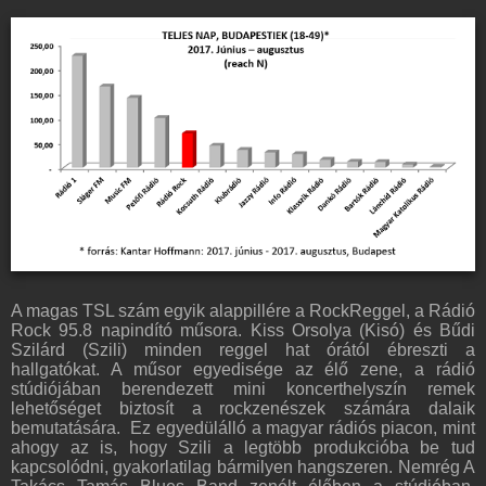
A magas TSL szám egyik alappillére a RockReggel, a Rádió
Rock 95.8 napindító műsora. Kiss Orsolya (Kisó) és Bűdi
Szilárd (Szili) minden reggel hat órától ébreszti a
hallgatókat. A műsor egyedisége az élő zene, a rádió
stúdiójában berendezett mini koncerthelyszín remek
lehetőséget biztosít a rockzenészek számára dalaik
bemutatására. Ez egyedülálló a magyar rádiós piacon, mint
ahogy az is, hogy Szili a legtöbb produkcióba be tud
kapcsolódni, gyakorlatilag bármilyen hangszeren. Nemrég A