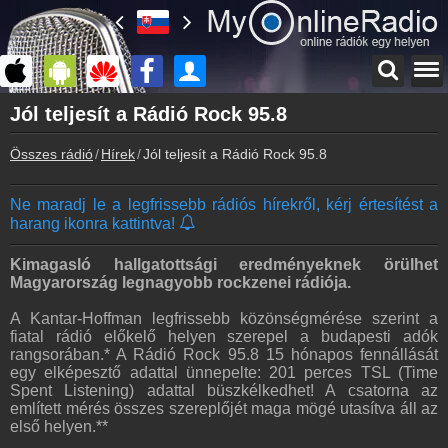
Főoldal
Jól teljesít a Rádió Rock 95.8
myonlineradio.hu
Összes rádió
Hírek
Jól teljesít a Rádió Rock 95.8
Bejelentkezés
Hozz létre saját fiókot!
Ne maradj le a legfrissebb rádiós hírekről, kérj értesítést a
Kapcsolat
harang ikonra kattintva!
Írj nekünk!
Partnerek
Kimagasló hallgatottsági eredményeknek örülhet
Rádiós partnerek
Magyarország legnagyobb rockzenei rádiója.
Rádió beágyazás
A Kantar-Hoffman legfrissebb közönségmérése szerint a
Ágyazd be weboldaladba
fiatal rádió előkelő helyen szerepel a budapesti adók
rangsorában.* A Rádió Rock 95.8 15 hónapos fennállását
Online rádió készítés
egy elképesztő adattal ünnepelte: 201 perces TSL (Time
Készítés lépésről lépésre
Spent Listening) adattal büszkélkedhet! A csatorna az
említett mérés összes szereplőjét maga mögé utasítva áll az
első helyen.**