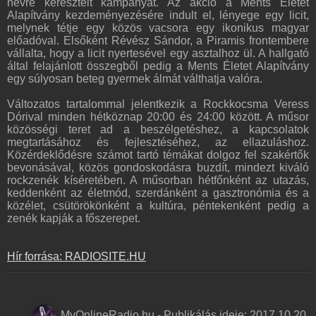
névre keresztelt kampányát. Az akció a Ments Életet
Alapítvány kezdeményezésére indult el, lényege egy licit,
melynek tétje egy közös vacsora egy ikonikus magyar
előadóval. Elsőként Révész Sándor, a Piramis frontembere
vállalta, hogy a licit nyertesével egy asztalhoz ül. A hallgató
által felajánlott összegből pedig a Ments Életet Alapítvány
egy súlyosan beteg gyermek álmát válthatja valóra.
Változatos tartalommal jelentkezik a Rockkocsma Veress
Dórival minden hétköznap 20:00 és 24:00 között. A műsor
közösségi teret ad a beszélgetéshez, a kapcsolatok
megtartásához és fejlesztéséhez, az ellazuláshoz.
Közérdeklődésre számot tartó témákat dolgoz fel szakértők
bevonásával, közös gondoskodásra buzdít, mindezt kiváló
rockzenék kíséretében. A műsorban hétfőnként az utazás,
keddenként az életmód, szerdánként a gasztronómia és a
közélet, csütörökönként a kultúra, péntekenként pedig a
zenék kapják a főszerepet.
Hír forrása: RADIOSITE.HU
MyOnlineRadio.hu
-
Publikálás ideje:
2017.10.20.