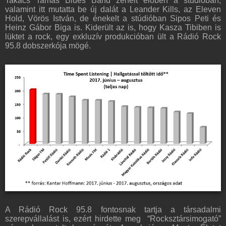
Takács Tamás Blues Band zenélt élőben a stúdióban,
valamint itt mutatta be új dalát a Leander Kills, az Eleven
Hold, Vörös István, de énekelt a stúdióban Sipos Peti és
Heinz Gábor Biga is. Kiderült az is, hogy Kasza Tibiben is
lüktet a rock, egy exkluzív produkcióban ült a Rádió Rock
95.8 dobszerkója mögé.
A Rádió Rock 95.8 fontosnak tartja a társadalmi
szerepvállalást is, ezért hirdette meg “Rocksztársimogató”