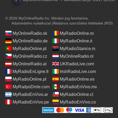
© 2026 MyOnlineRadio.hu. Minden jog fenntartva.
Adatvédelmi nyilatkozat
|
Általános szerződési feltételek
|
RSS
MyOnlineRadio.sk
MyRadioOnline.ro
MyOnlineRadio.de
MyRadioOnline.it
MyRadioOnline.pt
MyRadioStanice.rs
MyOnlineRadio.cz
MyOnlineRadio.nl
MyOnlineRadio.at
UKRadioLive.com
MyRadioEnLigne.fr
IrishRadioLive.com
MyRadioOnline.pl
MyRadioOnline.es
MyRadyoDinle.com
MyRadioEnVivo.mx
MyRadioEnVivo.ar
MyRadioOnline.cl
MyRadioEnVivo.pe
MyRadioEnVivo.co