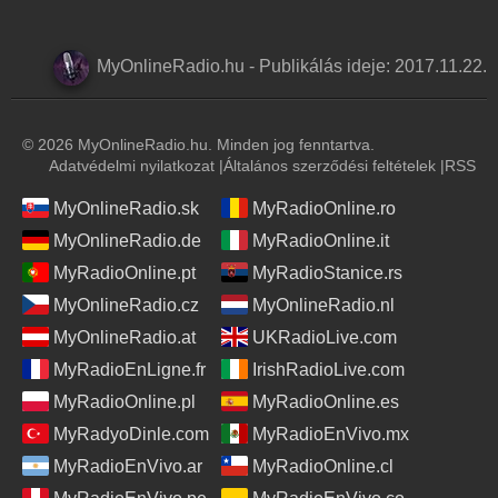
MyOnlineRadio.hu
-
Publikálás ideje:
2017.11.22.
© 2026 MyOnlineRadio.hu. Minden jog fenntartva.
Adatvédelmi nyilatkozat
|
Általános szerződési feltételek
|
RSS
MyOnlineRadio.sk
MyRadioOnline.ro
MyOnlineRadio.de
MyRadioOnline.it
MyRadioOnline.pt
MyRadioStanice.rs
MyOnlineRadio.cz
MyOnlineRadio.nl
MyOnlineRadio.at
UKRadioLive.com
MyRadioEnLigne.fr
IrishRadioLive.com
MyRadioOnline.pl
MyRadioOnline.es
MyRadyoDinle.com
MyRadioEnVivo.mx
MyRadioEnVivo.ar
MyRadioOnline.cl