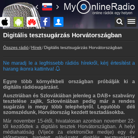
Főoldal
Digitális tesztsugárzás Horvátországban
myonlineradio.hu
Összes rádió
Hírek
Digitális tesztsugárzás Horvátországban
Bejelentkezés
Hozz létre saját fiókot!
Ne maradj le a legfrissebb rádiós hírekről, kérj értesítést a
Kapcsolat
harang ikonra kattintva!
Írj nekünk!
Partnerek
Egyre több környékbeli országban próbálják ki a
Rádiós partnerek
digitális rádiósugárzást.
Ausztriában és Szlovákiában jelenleg a DAB+ szabvány
Rádió beágyazás
tesztelése zajlik, Szlovéniában pedig már a rendes
Ágyazd be weboldaladba
sugárzás is megy több telephelyről. Legutóbb déli
szomszédunk, Horvátország kezdett tesztadásokba.
Online rádió készítés
Készítés lépésről lépésre
Már november 15-étől, hivatalosan azonban november 22-
től kezdődtek a digitális tesztek Horvátországban. A helyi
médiahatóság (Vijeće za elektroničke medije) egy év
időtartamra hirdetett pályázatot digitális tesztsugárzás