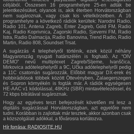
céljából. Összesen 16 programhelyre 25-en adták be
jelentkezésüket, olyanok is, akik éterben Horvátországban
nem sugároznak, vagy csak kis vételkörzetben. A 16
programhelyre a következő rádiók kerültek: Narodni Radio,
Radio 101, Antena Zagreb, Enter Zagreb, Gold FM, Radio
Kaj, Radio Koprivnica, Zagorski Radio, Sjeverni FM, Radio
Istra, Radio Dalmacija, Radio Banovina, Trend Radio, Radio
Martin, Radio 808, Soundset Trsat.
A sugárzás 4 telephelyről történik, ezek közül néhány
Magyarország nyugati határszélén is fogható. Az “OIV
DEMO” nevű multiplexet Zagreb/Sljeme, Ivanščica,
Mirkovica adótelephelyről a 9C, Učka adótelephelyről pedig
a 11C csatornán sugározzák. Előbbit magyar DX-erek és
hobbirádiósok többek között Öttevényben, Zalaegerszegen
és Sopron környékén is fogták már. A rádiók egységesen
HE-AAC v1 kódolással, 48KHz (SBR) mintavételezéssel, és
72 kbps bitrátával sugároznak.
Hogy az egyéves teszt befejezését követően mi lesz a
digitális sugárzással Horvátországban, azt egyelőre nem
tudni. Korábban is zajlottak már tesztek, akkor azonban csak
a közszolgálati adókkal, a fővárosra korlátozva.
Hír forrása: RADIOSITE.HU