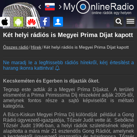
Főoldal
Két helyi rádiós is Megyei Prima Díjat kapott
myonlineradio.hu
Összes rádió
Hírek
Két helyi rádiós is Megyei Prima Díjat kapott
Bejelentkezés
Hozz létre saját fiókot!
Ne maradj le a legfrissebb rádiós hírekről, kérj értesítést a
Kapcsolat
harang ikonra kattintva!
Írj nekünk!
Partnerek
Kecskeméten és Egerben is díjazták őket.
Rádiós partnerek
Tegnap este adták át a Megyei Príma Díjakat. A területi
elismerést a Prima Primissima Díj részeként adják 2005-től,
Rádió beágyazás
amelynek fontos része a sajtó képviselőit is méltató
Ágyazd be weboldaladba
kategória.
Online rádió készítés
A Bács-Kiskun Megyei Príma Díj különdíját például a Gong
Készítés lépésről lépésre
Rádió ügyvezető-igazgatója, Tőzsér Judit vette át. Sebőkné
Tőzsér Judit 1996-ban, a helyi rádiók születésének idején
alapította a mára már 21 esztendős Gong Rádiót, amelynek
a kezdetektől ügyvezető igazgatója és tulajdonosa. Tőzsér