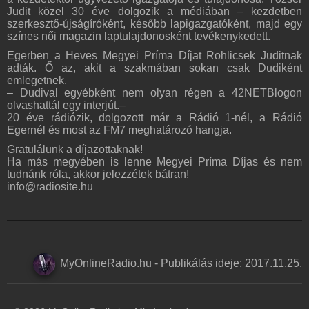
Judit közel 30 éve dolgozik a médiában – kezdetben
szerkesztő-újságíróként, később lapigazgatóként, majd egy
színes női magazin laptulajdonosként tevékenykedett.
Egerben a Heves Megyei Príma Díjat Rohlicsek Juditnak
adták. Ő az, akit a szakmában sokan csak Dudiként
emlegetnek.
– Dudival egyébként nem olyan régen a 42NETBlogon
olvashattál egy interjút.–
20 éve rádiózik, dolgozott már a Rádió 1-nél, a Rádió
Egernél és most az FM7 meghatározó hangja.
Gratulálunk a díjazottaknak!
Ha más megyében is lenne Megyei Príma Díjas és nem
tudnánk róla, akkor jelezzétek bátran!
info@radiosite.hu
MyOnlineRadio.hu
-
Publikálás ideje:
2017.11.25.