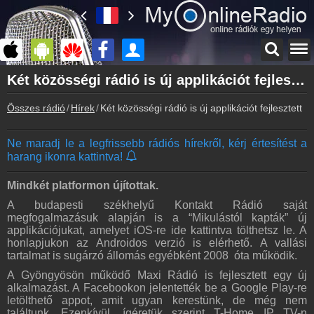
Főoldal
Két közösségi rádió is új applikációt fejlesztett
myonlineradio.hu
Összes rádió
Hírek
Két közösségi rádió is új applikációt fejlesztett
Bejelentkezés
Hozz létre saját fiókot!
Ne maradj le a legfrissebb rádiós hírekről, kérj értesítést a
Kapcsolat
harang ikonra kattintva!
Írj nekünk!
Partnerek
Mindkét platformon újítottak.
Rádiós partnerek
A budapesti székhelyű Kontakt Rádió saját
megfogalmazásuk alapján is a “Mikulástól kapták” új
Rádió beágyazás
applikációjukat, amelyet iOS-re ide kattintva tölthetsz le. A
Ágyazd be weboldaladba
honlapjukon az Androidos verzió is elérhető. A vallási
tartalmat is sugárzó állomás egyébként 2008 óta működik.
Online rádió készítés
Készítés lépésről lépésre
A Gyöngyösön működő Maxi Rádió is fejlesztett egy új
alkalmazást. A Facebookon jelentették be a Google Play-re
letölthető appot, amit ugyan kerestünk, de még nem
találtunk. Ezenkívül, ígéretük szerint T-Home IP TV-n