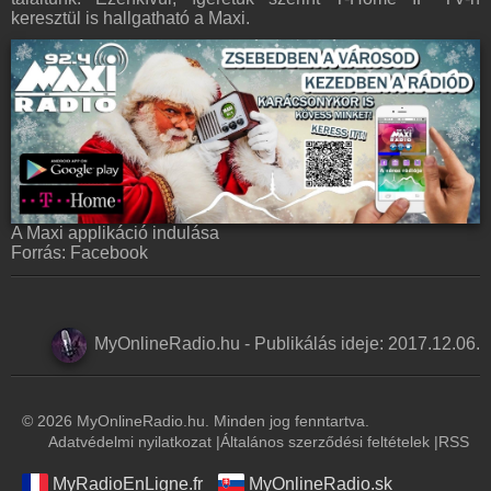
keresztül is hallgatható a Maxi.
A Maxi applikáció indulása
Forrás: Facebook
MyOnlineRadio.hu
-
Publikálás ideje:
2017.12.06.
© 2026 MyOnlineRadio.hu. Minden jog fenntartva.
Adatvédelmi nyilatkozat
|
Általános szerződési feltételek
|
RSS
MyRadioEnLigne.fr
MyOnlineRadio.sk