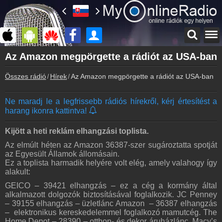
Főoldal
Az Amazon megpörgette a rádiót az USA-ban
myonlineradio.hu
Összes rádió
Hírek
Az Amazon megpörgette a rádiót az USA-ban
Bejelentkezés
Hozz létre saját fiókot!
Ne maradj le a legfrissebb rádiós hírekről, kérj értesítést a
Kapcsolat
harang ikonra kattintva!
Írj nekünk!
Partnerek
Kijött a heti reklám elhangzási toplista.
Rádiós partnerek
Az elmúlt héten az Amazon 36387-szer sugároztatta spotját
az Egyesült Államok állomásain.
Rádió beágyazás
Ez a toplista harmadik helyére volt elég, amely valahogy így
Ágyazd be weboldaladba
alakult:
Online rádió készítés
GEICO – 39421 elhangzás – ez a cég a kormány által
Készítés lépésről lépésre
alkalmazott dolgozók biztosításával foglalkozik. JC Penney
– 39155 elhangzás – üzletlánc Amazon – 36387 elhangzás
– elektronikus kereskedelemmel foglalkozó mamutcég. The
Home Depot – 28390 – otthon- és dekor áruházlánc. Macy’s