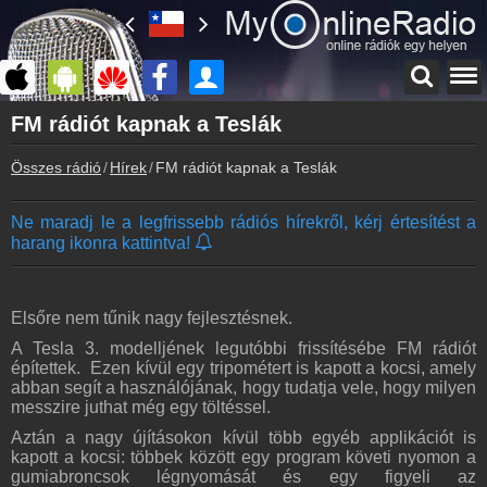
Főoldal
FM rádiót kapnak a Teslák
myonlineradio.hu
Összes rádió
Hírek
FM rádiót kapnak a Teslák
Bejelentkezés
Hozz létre saját fiókot!
Ne maradj le a legfrissebb rádiós hírekről, kérj értesítést a
Kapcsolat
harang ikonra kattintva!
Írj nekünk!
Partnerek
Rádiós partnerek
Elsőre nem tűnik nagy fejlesztésnek.
Rádió beágyazás
A Tesla 3. modelljének legutóbbi frissítésébe FM rádiót
Ágyazd be weboldaladba
építettek. Ezen kívül egy tripométert is kapott a kocsi, amely
abban segít a használójának, hogy tudatja vele, hogy milyen
Online rádió készítés
messzire juthat még egy töltéssel.
Készítés lépésről lépésre
Aztán a nagy újításokon kívül több egyéb applikációt is
kapott a kocsi: többek között egy program követi nyomon a
gumiabroncsok légnyomását és egy figyeli az