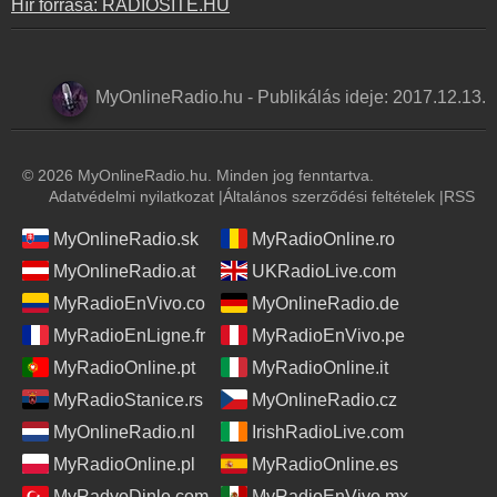
Hír forrása: RADIOSITE.HU
MyOnlineRadio.hu
-
Publikálás ideje:
2017.12.13.
© 2026 MyOnlineRadio.hu. Minden jog fenntartva.
Adatvédelmi nyilatkozat
|
Általános szerződési feltételek
|
RSS
MyOnlineRadio.sk
MyRadioOnline.ro
MyOnlineRadio.at
UKRadioLive.com
MyRadioEnVivo.co
MyOnlineRadio.de
MyRadioEnLigne.fr
MyRadioEnVivo.pe
MyRadioOnline.pt
MyRadioOnline.it
MyRadioStanice.rs
MyOnlineRadio.cz
MyOnlineRadio.nl
IrishRadioLive.com
MyRadioOnline.pl
MyRadioOnline.es
MyRadyoDinle.com
MyRadioEnVivo.mx