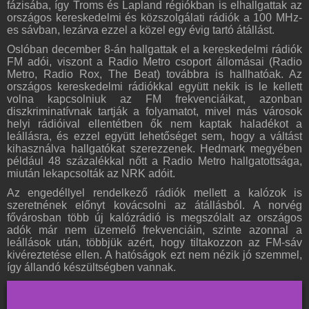
fázisába, így Troms és Lapland régiókban is elhallgattak az
országos kereskedelmi és közszolgálati rádiók a 100 MHz-
es sávban, lezárva ezzel a közel egy évig tartó átállást.
Oslóban december 8-án hallgattak el a kereskedelmi rádiók
FM adói, viszont a Radio Metro csoport állomásai (Radio
Metro, Radio Rox, The Beat) továbbra is hallhatóak. Az
országos kereskedelmi rádiókkal együtt nekik is le kellett
volna kapcsolniuk az FM frekvenciáikat, azonban
diszkriminatívnak tartják a folyamatot, mivel más városok
helyi rádióival ellentétben ők nem kaptak haladékot a
leállásra, és ezzel együtt lehetőséget sem, hogy a váltást
kihasználva hallgatókat szerezzenek. Hedmark megyében
például 48 százalékkal nőtt a Radio Metro hallgatottsága,
miután lekapcsolták az NRK adóit.
Az engedéllyel rendelkező rádiók mellett a kalózok is
szeretnének előnyt kovácsolni az átállásból. A norvég
fővárosban több új kalózrádió is megszólalt az országos
adók már nem üzemelő frekvenciáin, szinte azonnal a
leállások után, többjük azért, hogy tiltakozzon az FM-sáv
kivéreztetése ellen. A hatóságok ezt nem nézik jó szemmel,
így állandó készültségben vannak.