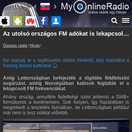
Főoldal
Az utolsó országos FM adókat is lekapcsolta Norvégia
myonlineradio.hu
Összes rádió
Hírek
Az utolsó országos FM adókat is lekapcsolta No
Bejelentkezés
Hozz létre saját fiókot!
Ne maradj le a legfrissebb rádiós hírekről, kérj értesítést a
Kapcsolat
harang ikonra kattintva!
Írj nekünk!
Partnerek
Amíg Lettországban befejezték a digitális földfelszíni
Rádiós partnerek
sugárzást, addig Norvégiában kalózok foglalták el a
lekapcsolt FM frekvenciákat.
Rádió beágyazás
Ahány ország, annyiféle fejlettségi szint jellemzi a DAB+
Ágyazd be weboldaladba
formátumot a kontinensen. Sok helyen, így hazánkban is
megrekedt a tesztelés fázisában, de Lettországban például
Online rádió készítés
már nem is lesz sokkal előrébb.
Készítés lépésről lépésre