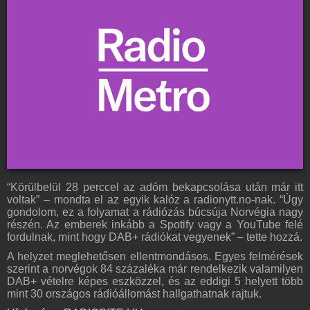
“Körülbelül 28 perccel az adóm bekapcsolása után már itt
voltak” – mondta el az egyik kalóz a radionytt.no-nak. “Úgy
gondolom, ez a folyamat a rádiózás búcsúja Norvégia nagy
részén. Az emberek inkább a Spotify vagy a YouTube felé
fordulnak, mint hogy DAB+ rádiókat vegyenek” – tette hozzá.
A helyzet meglehetősen ellentmondásos. Egyes felmérések
szerint a norvégok 84 százaléka már rendelkezik valamilyen
DAB+ vételre képes eszközzel, és az eddigi 5 helyett több
mint 30 országos rádióállomást hallgathatnak rajtuk.