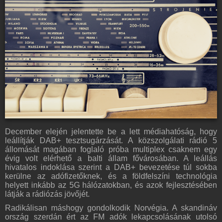
December elején jelentette be a lett médiahatóság, hogy
leállítják DAB+ tesztsugárzását. A közszolgálati rádió 5
állomását magában foglaló próba multiplex csaknem egy
évig volt elérhető a balti állam fővárosában. A leállás
hivatalos indoklása szerint a DAB+ bevezetése túl sokba
kerülne az adófizetőknek, és a földfelszíni technológia
helyett inkább az 5G hálózatokban, és azok fejlesztésében
látják a rádiózás jövőjét.
Radikálisan máshogy gondolkodik Norvégia. A skandináv
ország szerdán ért az FM adók lekapcsolásának utolsó