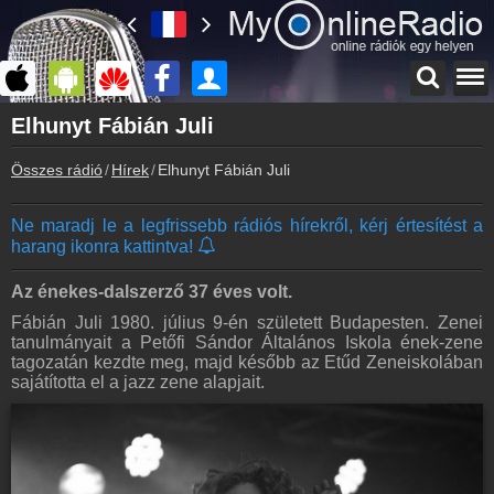
Főoldal
Elhunyt Fábián Juli
myonlineradio.hu
Összes rádió
Hírek
Elhunyt Fábián Juli
Bejelentkezés
Hozz létre saját fiókot!
Ne maradj le a legfrissebb rádiós hírekről, kérj értesítést a
Kapcsolat
harang ikonra kattintva!
Írj nekünk!
Partnerek
Az énekes-dalszerző 37 éves volt.
Rádiós partnerek
Fábián Juli 1980. július 9-én született Budapesten. Zenei
tanulmányait a Petőfi Sándor Általános Iskola ének-zene
Rádió beágyazás
tagozatán kezdte meg, majd később az Etűd Zeneiskolában
Ágyazd be weboldaladba
sajátította el a jazz zene alapjait.
Online rádió készítés
Készítés lépésről lépésre