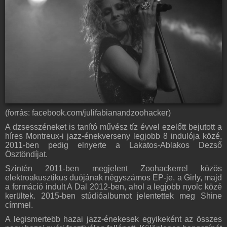
(forrás: facebook.com/julifabianandzoohacker)
A dzsesszéneket is tanító művész tíz évvel ezelőtt bejutott a
híres Montreux-i jazz-énekverseny legjobb 8 indulója közé,
2011-ben pedig elnyerte a Lakatos-Ablakos Dezső
Ösztöndíjat.
Szintén 2011-ben megjelent Zoohackerrel közös
elektroakusztikus duójának négyszámos EP-je, a Girly, majd
a formáció indult A Dal 2012-ben, ahol a legjobb nyolc közé
kerültek. 2015-ben stúdióalbumot jelentettek meg Shine
címmel.
A legismertebb hazai jazz-énekesek egyikeként az összes