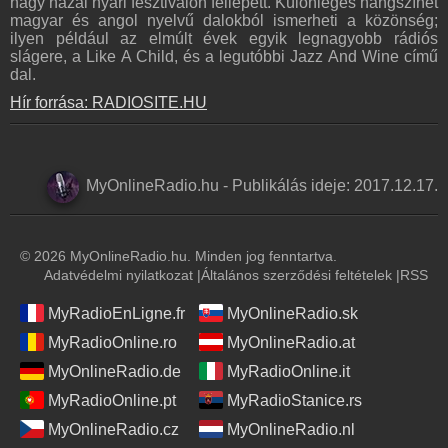
nagy hazai nyári fesztiválon fellépett. Különleges hangszínét
magyar és angol nyelvű dalokból ismerheti a közönség;
ilyen például az elmúlt évek egyik legnagyobb rádiós
slágere, a Like A Child, és a legutóbbi Jazz And Wine című
dal.
Hír forrása: RADIOSITE.HU
MyOnlineRadio.hu
-
Publikálás ideje:
2017.12.17.
© 2026 MyOnlineRadio.hu. Minden jog fenntartva.
Adatvédelmi nyilatkozat
|
Általános szerződési feltételek
|
RSS
MyRadioEnLigne.fr
MyOnlineRadio.sk
MyRadioOnline.ro
MyOnlineRadio.at
MyOnlineRadio.de
MyRadioOnline.it
MyRadioOnline.pt
MyRadioStanice.rs
MyOnlineRadio.cz
MyOnlineRadio.nl