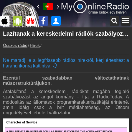
Főoldal
Lazítanak a kereskedelmi rádiók szabályozásán az Egyesült Királyságban
myonlineradio.hu
Összes rádió
Hírek
Lazítanak a kereskedelmi rádiók szabályozásán
Bejelentkezés
Hozz létre saját fiókot!
Ne maradj le a legfrissebb rádiós hírekről, kérj értesítést a
Kapcsolat
harang ikonra kattintva!
Írj nekünk!
Partnerek
Ezentúl szabadabban változtathatnak
Rádiós partnerek
műsorstruktúrájukon.
Átalakítaná a kereskedlemi rádiókat magába foglaló
Rádió beágyazás
szabályozást az angol kormány – írja a RadioToday. A
Ágyazd be weboldaladba
módosítás az állomások programkarakterisztikáját érintené,
amin idáig csak a brit médiahatóság, az Ofcom
Online rádió készítés
engedélyével lehetett változtatni.
Készítés lépésről lépésre