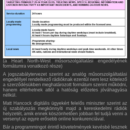
(a Heart North-West műsorszolgáltatási engedélyének
formátumra vonatkozó része)
A jogszabálytervezet szerint az analóg műsorszolgáltatási
engedéllyel rendelkező rádióknak ezentúl nem lesz kötelező
a szerződésükben meghatározott formátum szerint működni,
hanem eltérhetnek attól a hatóság előzetes jóváhagyása
nélkül.
Matt Hancock digitális ügyekért felelős miniszter szerint az
új szabályozás megkönnyíti majd a kereskedelmi rádiók
helyzetét, amik ennek köszönhetően jobban fel tudjá venni a
versenyt az egyre erősebb online konkurenciával.
Bár a programmingot érintő követelmények kevésbé lesznek