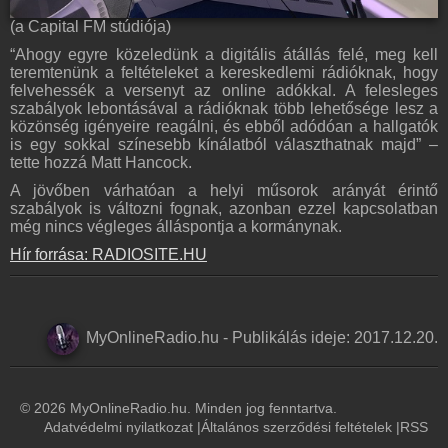
(a Capital FM stúdiója)
“Ahogy egyre közeledünk a digitális átállás felé, meg kell
teremtenünk a feltételeket a kereskedlemi rádióknak, hogy
felvehessék a versenyt az online adókkal. A felesleges
szabályok lebontásával a rádióknak több lehetősége lesz a
közönség igényeire reagálni, és ebből adódóan a hallgatók
is egy sokkal színesebb kínálatból választhatnak majd” –
tette hozzá Matt Hancock.
A jövőben várhatóan a helyi műsorok arányát érintő
szabályok is változni fognak, azonban ezzel kapcsolatban
még nincs végleges álláspontja a kormánynak.
Hír forrása: RADIOSITE.HU
MyOnlineRadio.hu
-
Publikálás ideje:
2017.12.20.
© 2026 MyOnlineRadio.hu. Minden jog fenntartva.
Adatvédelmi nyilatkozat
|
Általános szerződési feltételek
|
RSS