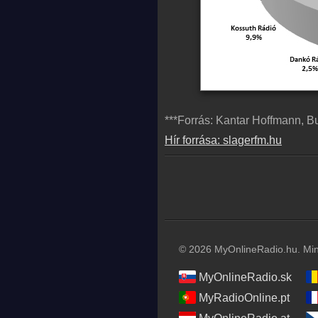
***Forrás: Kantar Hoffmann, 
Hír forrása: slagerfm.hu
© 2026 MyOnlineRadio.hu. Mind
MyOnlineRadio.sk
MyRadioOnline.pt