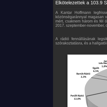
Elkötelezettek a 103.9 S
A Kantar Hoffmann legfris
közönségaránnyal magasan veze
mért, csaknem három és fél ór
2017. szeptember-november, or
A rádió fennállásának legs
szórakoztatásra, és a hallgató