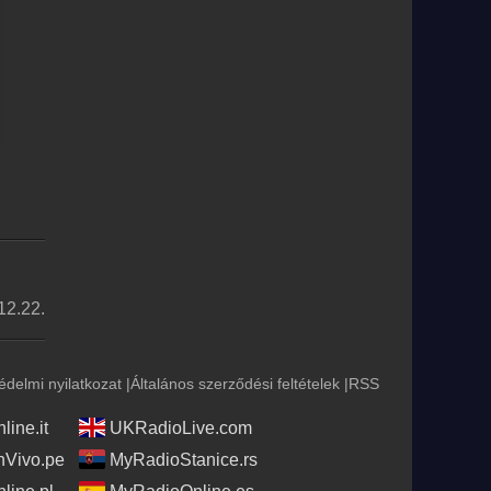
12.22.
édelmi nyilatkozat
|
Általános szerződési feltételek
|
RSS
ine.it
UKRadioLive.com
Vivo.pe
MyRadioStanice.rs