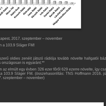
dapest, 2017. szeptember – november
 a 103.9 Sláger FM!
erű oldies zenéit játszó rádiója tovább növelte hallgatói báz
 országosan is egyaránt.**
 az elmúlt egy évben 326 ezer főről 629 ezerre növelte, így c
 a 103.9 Sláger FM. (összehasonlítás: TNS Hoffmann 2016. jú
7. szeptember – november)