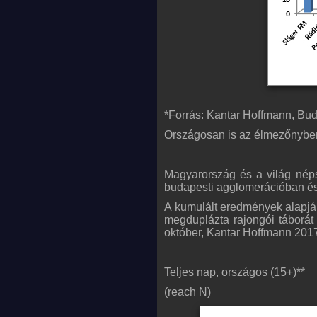
*Forrás: Kantar Hoffmann, Bu
Országosan is az élmezőnyben
Magyarország és a világ népsz
budapesti agglomerációban és
A kumulált eredmények alapján
megduplázta rajongói táborát
október, Kantar Hoffmann 201
Teljes nap, országos (15+)**
(reach N)