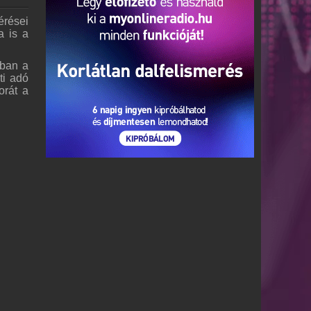
érései
a is a
sban a
ti adó
orát a