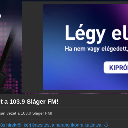
 a 103.9 Sláger FM!
an vezet a 103.9 Sláger FM!
s hírekről, kérj értesítést a harang ikonra kattintva!