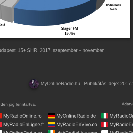
Budapest, 15+ SHR, 2017. szeptember – november
MyOnlineRadio.hu
-
Publikálás ideje:
2017.
Adatv
en jog fenntartva.
MyRadioOnline.ro
MyOnlineRadio.de
MyRadioOnl
MyRadioEnLigne.fr
MyRadioEnVivo.co
MyRadioEn