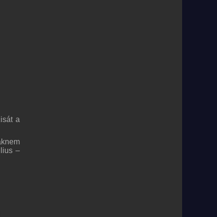
isát a
saknem
lius –