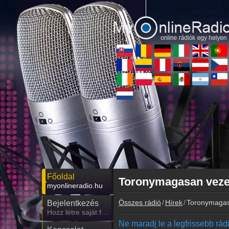
Főoldal
Toronymagasan vezet
myonlineradio.hu
Összes rádió
Hírek
Toronymagas
Bejelentkezés
Hozz létre saját fiókot!
Ne maradj le a legfrissebb rádió