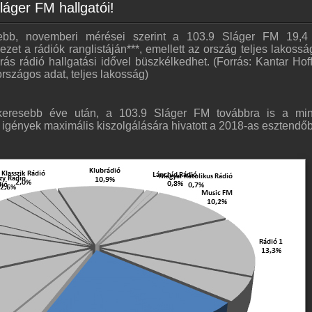
láger FM hallgatói!
sebb, novemberi mérései szerint a 103.9 Sláger FM 19,4
t a rádiók ranglistáján***, emellett az ország teljes lakoss
ás rádió hallgatási idővel büszkélkedhet. (Forrás: Kantar Ho
szágos adat, teljes lakosság)
ikeresebb éve után, a 103.9 Sláger FM továbbra is a mi
i igények maximális kiszolgálására hivatott a 2018-as esztendőb