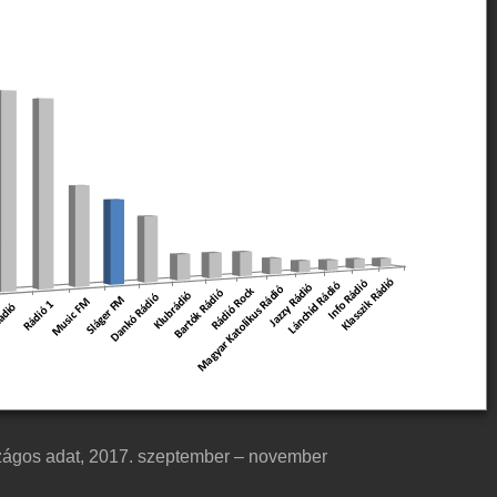
szágos adat, 2017. szeptember – november