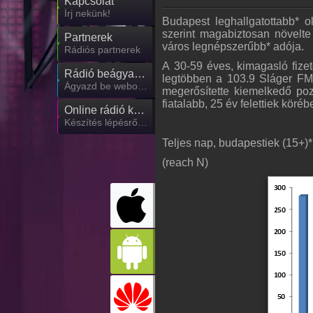
Kapcsolat
Írj nekünk!
Budapest leghallgatottabb* 
szerint magabiztosan növelte 
Partnerek
város legnépszerűbb* adója.
Rádiós partnerek
A 30-59 éves, kimagasló fize
Rádió beágyazás
legtöbben a 103.9 Sláger FM-
Ágyazd be weboldaladba
megerősítette kiemelkedő pozí
fiatalabb, 25 év felettiek körébe
Online rádió készítés
Készítés lépésről lépésre
Teljes nap, budapestiek (15+)*
(reach N)