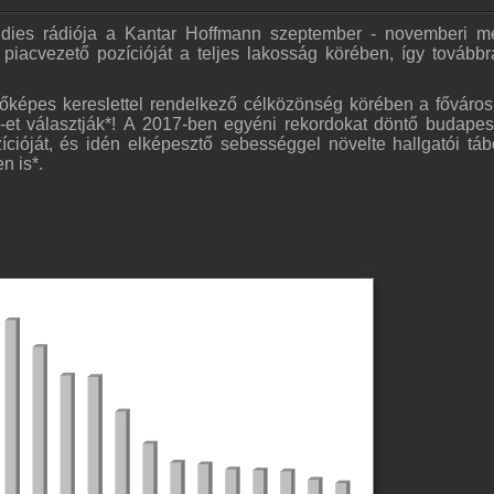
oldies rádiója a Kantar Hoffmann szeptember - novemberi m
piacvezető pozícióját a teljes lakosság körében, így továbbr
tőképes kereslettel rendelkező célközönség körében a főváro
et választják*! A 2017-ben egyéni rekordokat döntő budapes
cióját, és idén elképesztő sebességgel növelte hallgatói táb
n is*.