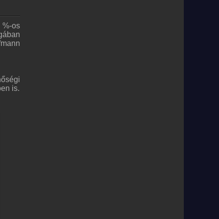
 %-os
ágában
ffmann
nőségi
en is.