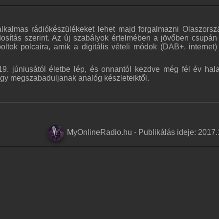
s alkalmas rádiókészülékeket lehet majd forgalmazni Olaszors
dosítás szerint. Az új szabályok értelmében a jövőben csupán
oltok polcaira, amik a digitális vételi módok (DAB+, internet)
9. júniusától életbe lép, és onnantól kezdve még fél év hal
gy megszabaduljanak analóg készleteiktől.
MyOnlineRadio.hu
-
Publikálás ideje:
2017.