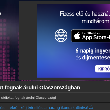
kat fognak árulni Olaszországban
s rádiókat fognak árulni Olaszországban
s hírekről, kérj értesítést a harang ikonra kattintva!