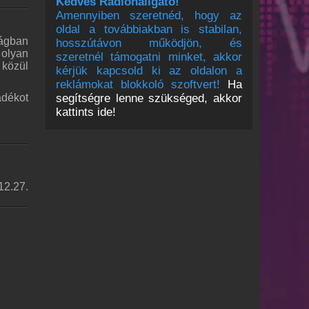
Kedves Rádióhallgató!
Amennyiben szeretnéd, hogy az
oldal a továbbiakban is stabilan,
zágban
hosszútávon működjön, és
 olyan
szeretnél támogatni minket, akkor
 közül
kérjük kapcsold ki az oldalon a
reklámokat blokkoló szoftvert!
Ha
adékot
segítségre lenne szükséged, akkor
kattints ide!
12.27.