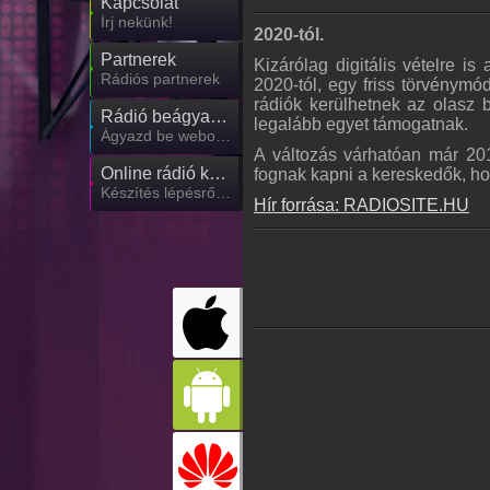
Kapcsolat
Írj nekünk!
2020-tól.
Partnerek
Kizárólag digitális vételre i
Rádiós partnerek
2020-tól, egy friss törvénymó
rádiók kerülhetnek az olasz b
Rádió beágyazás
legalább egyet támogatnak.
Ágyazd be weboldaladba
A változás várhatóan már 201
Online rádió készítés
fognak kapni a kereskedők, ho
Készítés lépésről lépésre
Hír forrása: RADIOSITE.HU