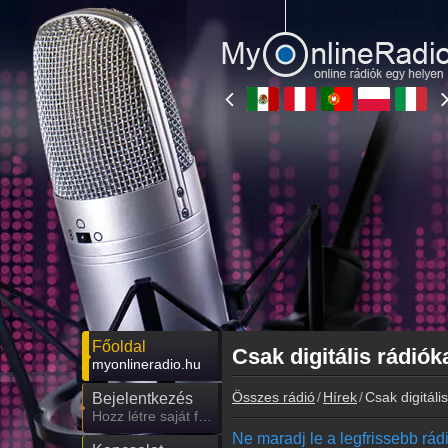
Főoldal
Csak digitális rádió
myonlineradio.hu
Összes rádió
Hírek
Csak digitáli
Bejelentkezés
Hozz létre saját fiókot!
Ne maradj le a legfrissebb rádió