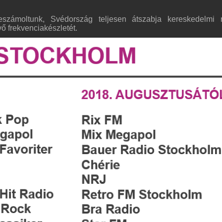
számoltunk, Svédország teljesen átszabja kereskedelmi 
vő frekvenciakészletét.