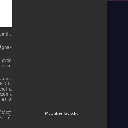
erült,
ságnak
 svéd
ljesen
városi
 NRJ-t
ahol a
szűnik
, és a
nálat,
MyOnlineRadio.hu
Az új