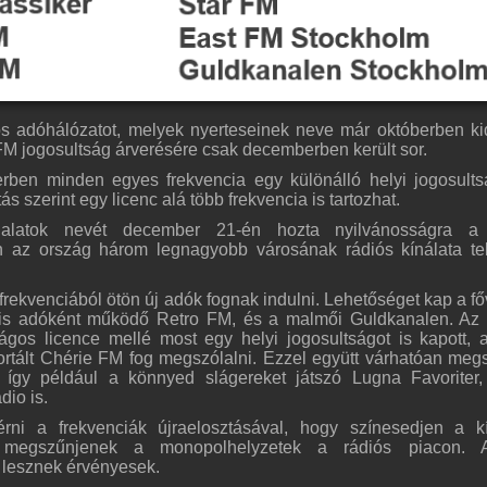
s adóhálózatot, melyek nyerteseinek neve már októberben kid
 FM jogosultság árverésére csak decemberben került sor.
erben minden egyes frekvencia egy különálló helyi jogosult
ás szerint egy licenc alá több frekvencia is tartozhat.
llalatok nevét december 21-én hozta nyilvánosságra a
án az ország három legnagyobb városának rádiós kínálata te
rekvenciából ötön új adók fognak indulni. Lehetőséget kap a fő
lis adóként működő Retro FM, és a malmői Guldkanalen. Az
gos licence mellé most egy helyi jogosultságot is kapott, 
ortált Chérie FM fog megszólalni. Ezzel együtt várhatóan meg
 így például a könnyed slágereket játszó Lugna Favoriter
dio is.
rni a frekvenciák újraelosztásával, hogy színesedjen a kí
 megszűnjenek a monopolhelyzetek a rádiós piacon. 
 lesznek érvényesek.