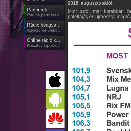
2018. augusztusától.
Partnerek
Mint arról már korábban be
Rádiós partnerek
palettáját, és újraosztja meglé
Rádió beágyazás
Ágyazd be weboldaladba
Online rádió készítés
Készítés lépésről lépésre