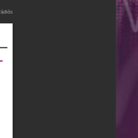
rádiós