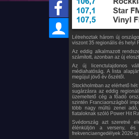
Létrehoztak három új országo
viszont 35 regionális és helyi
Az eddig alkalmazott rendsz
számított, azonban az új eloszt
Az új licenctulajdonos vá
médiahatóság. A lista alapj
megújul jövő év őszétől.
Stockholmban az elérhető hét f
sugárzásra az eddig regioná
üzemeltető cég a főadó orszá
szintén Franciaországból imp
több nagy múltú zenei adó,
fiataloknak szóló Power Hit Ra
Svédország azt szeretné elé
élénküljön a verseny, és
frekvenciaengedélyek 2026-ig