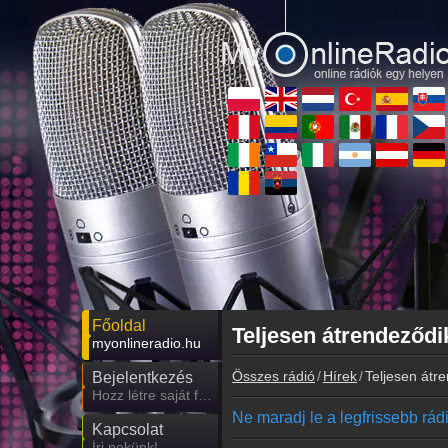
Főoldal
Teljesen átrendeződi
myonlineradio.hu
Összes rádió
Hírek
Teljesen átr
Bejelentkezés
Hozz létre saját fiókot!
Ne maradj le a legfrissebb rádió
Kapcsolat
Írj nekünk!