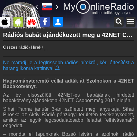
Főoldal
Rádiós babát ajándékozott meg a 42NET Csoport
myonlineradio.hu
Összes rádió
Hírek
Rádiós babát ajándékozott meg a 42NET Csopo
Bejelentkezés
Hozz létre saját fiókot!
Ne maradj le a legfrissebb rádiós hírekről, kérj értesítést a
Kapcsolat
harang ikonra kattintva!
Írj nekünk!
Partnerek
Hagyományteremtő céllal adták át Szolnokon a 42NET
Rádiós partnerek
Babakötvényt.
Az év elsőszülött 42NET-es babájának hirdetett
Rádió beágyazás
babakötvény ajándékot a 42NET Csoport még 2017 elején.
Ágyazd be weboldaladba
Sihai Panna január 3-án született meg, anyukája Sihai
Online rádió készítés
Piroska az Aktív Rádió pénzügyi területén tevékenykedett,
Készítés lépésről lépésre
amikor az egyik legcsodálatosabb feladat “elhívásának”
engedett.
– mondta el lapunknak Bozsó István a szolnoki rádió