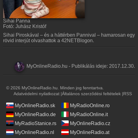
Sihai Panna
Fotó: Juhász Kristóf
Sihai Piroskával – és a háttérben Pannival – hamarosan egy
rövid interjút olvashattok a 42NETBlogon.
MyOnlineRadio.hu
-
Publikálás ideje:
2017.12.30.
© 2026 MyOnlineRadio.hu. Minden jog fenntartva.
Adatvédelmi nyilatkozat
|
Általános szerződési feltételek
|
RSS
MyOnlineRadio.sk
MyRadioOnline.ro
MyOnlineRadio.de
MyRadioOnline.it
MyRadioStanice.rs
MyOnlineRadio.cz
MyOnlineRadio.nl
MyOnlineRadio.at