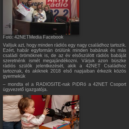
Fotó: 42NETMedia Facebook
Valljuk azt, hogy minden rádiós egy nagy családhoz tartozik.
Ezért, habár egyformán örülünk minden babának és más
családi örömöknek is, de az év elsőszülött rádiós babáját
szeretnénk ismét megajándékozni. Várjuk azon büszke
rádiós szülők jelentkezését, akik a 42NET Családhoz
tartoznak, és akiknek 2018 első napjaiban érkezik közös
gyermekük
– mondta el a RADIOSITE-nak PiDRó a 42NET Csoport
ügyvezető igazgatója.