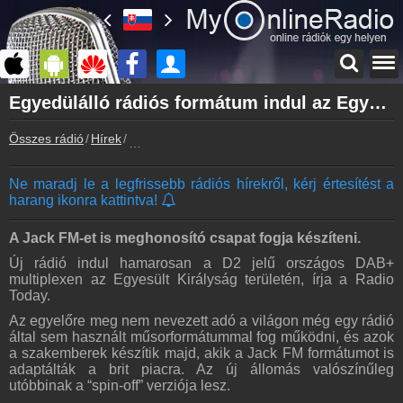
Főoldal
Egyedülálló rádiós formátum indul az Egyesült Királyságban
myonlineradio.hu
Összes rádió
Hírek
Egyedülálló rádiós formátum indul az Egyesült 
Bejelentkezés
Hozz létre saját fiókot!
Ne maradj le a legfrissebb rádiós hírekről, kérj értesítést a
Kapcsolat
harang ikonra kattintva!
Írj nekünk!
Partnerek
A Jack FM-et is meghonosító csapat fogja készíteni.
Rádiós partnerek
Új rádió indul hamarosan a D2 jelű országos DAB+
multiplexen az Egyesült Királyság területén, írja a Radio
Rádió beágyazás
Today.
Ágyazd be weboldaladba
Az egyelőre meg nem nevezett adó a világon még egy rádió
Online rádió készítés
által sem használt műsorformátummal fog működni, és azok
Készítés lépésről lépésre
a szakemberek készítik majd, akik a Jack FM formátumot is
adaptálták a brit piacra. Az új állomás valószínűleg
utóbbinak a “spin-off” verziója lesz.