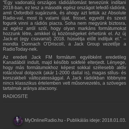
“Egy vadonatúj országos rádióállomást tervezünk indítani
2018-ban, ez lesz a második egész országot lefedő rádiónk,
amit Oxfordból sugárzunk, és ahogy azt tettük az Absolute
Radio-val, most is valami újat, frisset, egyedit és szexit
fogunk vinni a rádiós piacra. Soha nem megyünk biztosra,
az egész arról szól, hogy olyan markáns formátumokat
hozzunk létre, amikkel új közönségeket érhetünk el. Az új
Jack-et (egy csavarral) 2018. húsvétja előtt indítjuk el.” –
mondta Donnach O’Driscoll, a Jack Group vezetője a
RadioToday-nek.
Az eredeti Jack FM formátum egyébként eredetileg
Kanadából indult, majd később sokfelé elterjedt. Lényege,
hogy más formátumokhoz képest sokkal szélesebb aktív
rotációval dolgozik (akár 1-2000 dallal is), magas stílus- és
korszakbeli változatossággal. A Jack rádiókban többnyire
nincs klasszikus értelemben vett műsorvezetés, a szöveges
tartalmak aránya alacsony.
RADIOSITE
MyOnlineRadio.hu
-
Publikálás ideje:
2018.01.03.