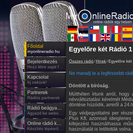
Főoldal
Egyelőre két Rádió 
myonlineradio.hu
Összes rádió
Hírek
Egyelőre ké
Bejelentkezés
Hozz létre saját fiókot!
Ne maradj le a legfrissebb rádió
Kapcsolat
Írj nekünk!
Döntött a bíróság.
Partnerek
Múlthéten írtunk arról, hogy
Rádiós partnerek
névváltoztatási kérelmét Médi
döntése húzódik, amiről a 24.h
Rádió beágyazás
Egy védjegyoltalmi per rész
Ágyazd be weboldaladba
Plus Kft. azonnali ideiglenes
Online rádió készítés
kifejezést használhassa mű
Készítés lépésről lépésre
használatát is letiltották volna