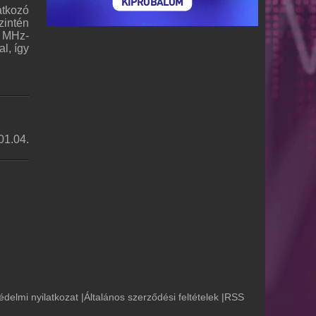
atkozó
zintén
9 MHz-
l, így
01.04.
édelmi nyilatkozat
|
Általános szerződési feltételek
|
RSS