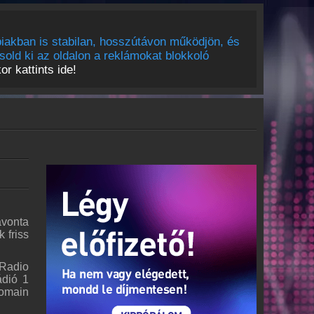
iakban is stabilan, hosszútávon működjön, és
sold ki az oldalon a reklámokat blokkoló
r kattints ide!
avonta
 friss
 Radio
ádió 1
domain