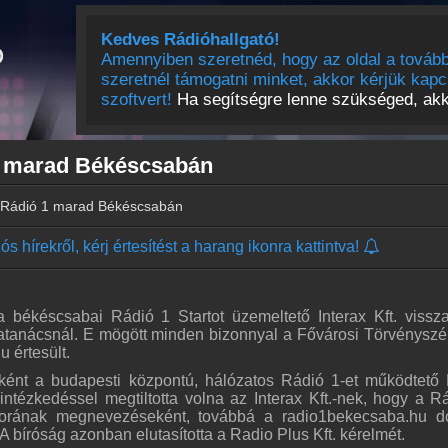
Kedves Rádióhallgató!
Amennyiben szeretnéd, hogy az oldal a tovább
szeretnél támogatni minket, akkor kérjük kapc
szoftvert!
Ha segítségre lenne szükséged, akko
1 marad Békéscsabán
t Rádió 1 marad Békéscsabán
s hírekről, kérj értesítést a harang ikonra kattintva!
 a békéscsabai Rádió 1 Startot üzemeltető Interax Kft. vissz
atanácsnál. E mögött minden bizonnyal a Fővárosi Törvényszék
u értesült.
eként a budapesti központú, hálózatos Rádió 1-et működtető
 intézkedéssel megtiltotta volna az Interax Kft.-nek, hogy a R
sorának megnevezéseként, továbbá a radio1bekecsaba.hu 
. A bíróság azonban elutasította a Radio Plus Kft. kérelmét.