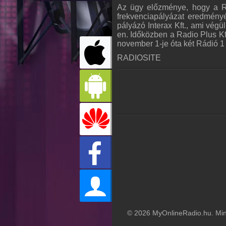
Az ügy előzménye, hogy a Ra
frekvenciapályázat eredményé
pályázó Interax Kft., ami végü
en. Időközben a Radio Plus Kf
november 1-je óta két Rádió 
RADIOSITE
© 2026 MyOnlineRadio.hu. Mind