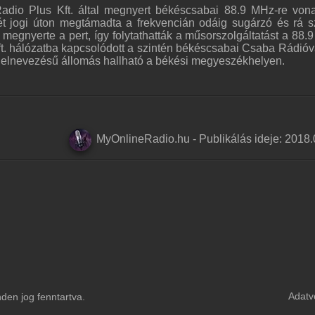
dio Plus Kft. által megnyert békéscsabai 88.9 MHz-re von
t jogi úton megtámadta a frekvencián odáig sugárzó és rá s
l megnyerte a pert, így folytathatták a műsorszolgáltatást a 88.
t. hálózatba kapcsolódott a szintén békéscsabai Csaba Rádióva
1 elnevezésű állomás hallható a békési megyeszékhelyen.
MyOnlineRadio.hu
-
Publikálás ideje:
2018.
Adatv
en jog fenntartva.