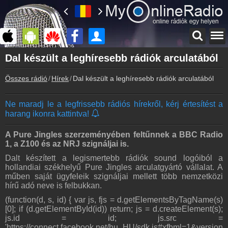
Főoldal
Dal készült a leghíresebb rádiók arculatából
myonlineradio.hu
Összes rádió
Hírek
Dal készült a leghíresebb rádiók arculatából
Bejelentkezés
Hozz létre saját fiókot!
Ne maradj le a legfrissebb rádiós hírekről, kérj értesítést a
Kapcsolat
harang ikonra kattintva!
Írj nekünk!
Partnerek
A Pure Jingles szerzeményében feltűnnek a BBC Radio
Rádiós partnerek
1, a Z100 és az NRJ szignáljai is.
Dalt készített a legismertebb rádiók sound logóiból a
Rádió beágyazás
hollandiai székhelyű Pure Jingles arculatgyártó vállalat. A
Ágyazd be weboldaladba
műben saját ügyfeleik szignáljai mellett több nemzetközi
hírű adó neve is felbukkan.
Online rádió készítés
Készítés lépésről lépésre
(function(d, s, id) { var js, fjs = d.getElementsByTagName(s)
[0]; if (d.getElementById(id)) return; js = d.createElement(s);
js.id = id; js.src =
'https://connect.facebook.net/hu_HU/sdk.js#xfbml=1&version