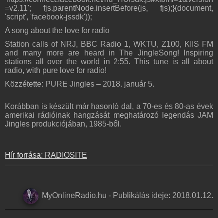
=v2.11'; fjs.parentNode.insertBefore(js, fjs);}(document,
'script', 'facebook-jssdk'));
A song about the love for radio
Station calls of NRJ, BBC Radio 1, WKTU, Z100, KIIS FM
and many more are heard in The JingleSong! Inspiring
stations all over the world in 2:55. This tune is all about
radio, with pure love for radio!
Közzétette: PURE Jingles – 2018. január 5.
Korábban is készült már hasonló dal, a 70-es és 80-as évek
amerikai rádióinak hangzását meghatározó legendás JAM
Jingles produkciójában, 1985-ből.
Hír forrása: RADIOSITE
MyOnlineRadio.hu
-
Publikálás ideje:
2018.01.12.