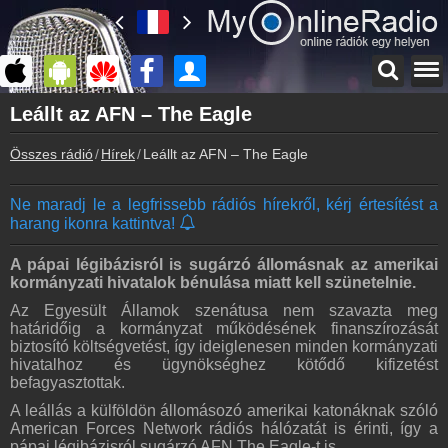
Főoldal
Leállt az AFN – The Eagle
myonlineradio.hu
Összes rádió
Hírek
Leállt az AFN – The Eagle
Bejelentkezés
Hozz létre saját fiókot!
Ne maradj le a legfrissebb rádiós hírekről, kérj értesítést a
Kapcsolat
harang ikonra kattintva!
Írj nekünk!
Partnerek
A pápai légibázisról is sugárzó állomásnak az amerikai
Rádiós partnerek
kormányzati hivatalok bénulása miatt kell szünetelnie.
Az Egyesült Államok szenátusa nem szavazta meg
Rádió beágyazás
határidőig a kormányzat működésének finanszírozását
Ágyazd be weboldaladba
biztosító költségvetést, így ideiglenesen minden kormányzati
hivatalhoz és ügynökséghez kötődő kifizetést
Online rádió készítés
befagyasztottak.
Készítés lépésről lépésre
A leállás a külföldön állomásozó amerikai katonáknak szóló
American Forces Network rádiós hálózatát is érinti, így a
pápai légibázisról sugárzó AFN The Eagle-t is.