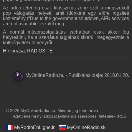
Az adón jelenleg csak klasszikus zene szól a megszokott
pop válogatás helyett, amit időnként egy előre rögzített
közlemény (“Due to the government shutdown, AFN services
are not available”) szakít meg.
A normál műsorszolgáltatás várhatóan csak akkor fog
helyreállni, ha a szenátus tagjainak sikerül megegyeznie a
költségvetési törvényről.
Hír forrása: RADIOSITE
MyOnlineRadio.hu
-
Publikálás ideje:
2018.01.20.
© 2026 MyOnlineRadio.hu. Minden jog fenntartva.
Adatvédelmi nyilatkozat
|
Általános szerződési feltételek
|
RSS
MyRadioEnLigne.fr
MyOnlineRadio.sk