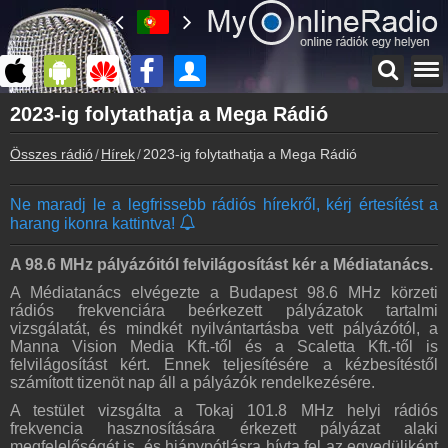
Főoldal
2023-ig folytathatja a Mega Rádió
myonlineradio.hu
Összes rádió
Hírek
2023-ig folytathatja a Mega Rádió
Bejelentkezés
Hozz létre saját fiókot!
Ne maradj le a legfrissebb rádiós hírekről, kérj értesítést a
Kapcsolat
harang ikonra kattintva!
Írj nekünk!
Partnerek
A 98.6 MHz pályázóitól felvilágosítást kér a Médiatanács.
Rádiós partnerek
A Médiatanács elvégezte a Budapest 98.6 MHz körzeti
rádiós frekvenciára beérkezett pályázatok tartalmi
Rádió beágyazás
vizsgálatát, és mindkét nyilvántartásba vett pályázótól, a
Ágyazd be weboldaladba
Manna Vision Media Kft.-től és a Scaletta Kft.-től is
felvilágosítást kért. Ennek teljesítésére a kézbesítéstől
Online rádió készítés
számított tizenöt nap áll a pályázók rendelkezésére.
Készítés lépésről lépésre
A testület vizsgálta a Tokaj 101.8 MHz helyi rádiós
frekvencia hasznosítására érkezett pályázat alaki
megfelelőségét is, és hiánypótlásra hívta fel az egyedüliként