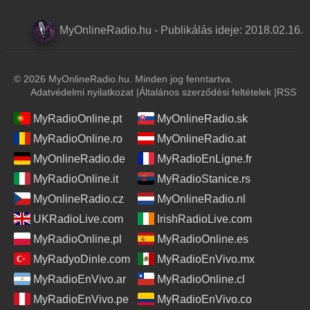
MyOnlineRadio.hu
-
Publikálás ideje:
2018.02.16.
© 2026 MyOnlineRadio.hu. Minden jog fenntartva.
Adatvédelmi nyilatkozat
|
Általános szerződési feltételek
|
RSS
MyRadioOnline.pt
MyOnlineRadio.sk
MyRadioOnline.ro
MyOnlineRadio.at
MyOnlineRadio.de
MyRadioEnLigne.fr
MyRadioOnline.it
MyRadioStanice.rs
MyOnlineRadio.cz
MyOnlineRadio.nl
UKRadioLive.com
IrishRadioLive.com
MyRadioOnline.pl
MyRadioOnline.es
MyRadyoDinle.com
MyRadioEnVivo.mx
MyRadioEnVivo.ar
MyRadioOnline.cl
MyRadioEnVivo.pe
MyRadioEnVivo.co