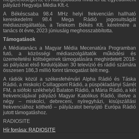
pályázó Hegyalja Média Kft.-t.
A Békéscsaba 98.4 MHz helyi frekvencián hallható
kereskedelmi 98.4 Mega Rádió jogosultságát
médiaszolgáltatója, a Telekom Békés Kft. kérelmére a
tanács öt évre, 2023 júniusáig meghosszabbította.
Támogatások
A Médiatanács a Magyar Média Mecenatúra Programban
futó, a közösségi médiaszolgáltatók működési és
üzemeltetési költségeinek támogatására meghirdetett 2018-
as pályázat első fordulójában 30 televízió és rádió számára
összesen 186,3 millió forint támogatást ítélt meg.
A rádiók közül a székesfehérvári Alpha Rádió és Táska
Rádió, a miskolci Csillagpont Rádió, a püspökladányi Sárrét
FM, a siófoki székhelyű Balaton Rádió, a Mária Rádió, a két
frekvenciájával pályázó Magyar Katolikus Rádió, illetve a
négy – miskolci, debreceni, nyíregyházi, kisújszállási
frekvenciához köthető – pályázatot benyújtó Európa Rádió
jutott támogatáshoz.
RADIOSITE
Hír forrása: RADIOSITE