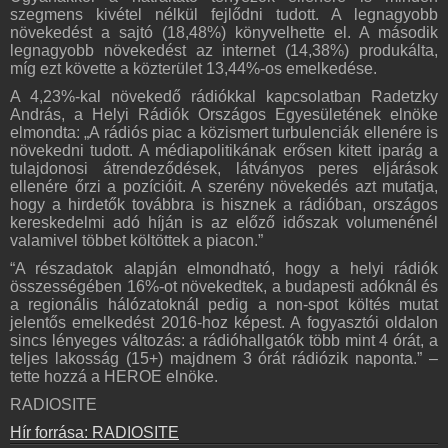
szegmens kivétel nélkül fejlődni tudott. A legnagyobb
növekedést a sajtó (18,48%) könyvelhette el. A második
legnagyobb növekedést az internet (14,38%) produkálta,
míg ezt követte a közterület 13,44%-os emelkedése.
A 4,23%-kal növekedő rádiókkal kapcsolatban Radetzky
András, a Helyi Rádiók Országos Egyesületének elnöke
elmondta: „A rádiós piac a közismert turbulenciák ellenére is
növekedni tudott. A médiapolitikának erősen kitett iparág a
tulajdonosi átrendeződések, látványos peres eljárások
ellenére őrzi a pozícióit. A szerény növekedés azt mutatja,
hogy a hirdetők továbbra is hisznek a rádióban, országos
kereskedelmi adó híján is az előző időszak volumenénél
valamivel többet költöttek a piacon.”
“A részadatok alapján elmondható, hogy a helyi rádiók
összességében 16%-ot növekedtek, a budapesti adóknál és
a regionális hálózatoknál pedig a non-spot költés mutat
jelentős emelkedést 2016-hoz képest. A fogyasztói oldalon
sincs lényeges változás: a rádióhallgatók több mint 4 órát, a
teljes lakosság (15+) majdnem 3 órát rádiózik naponta.” –
tette hozzá a HEROE elnöke.
RADIOSITE
Hír forrása: RADIOSITE