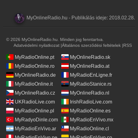
MyOnlineRadio.hu
-
Publikálás ideje:
2018.02.28.
© 2026 MyOnlineRadio.hu. Minden jog fenntartva.
Adatvédelmi nyilatkozat
|
Általános szerződési feltételek
|
RSS
MyRadioOnline.pt
MyOnlineRadio.sk
MyRadioOnline.ro
MyOnlineRadio.at
MyOnlineRadio.de
MyRadioEnLigne.fr
MyRadioOnline.it
MyRadioStanice.rs
MyOnlineRadio.cz
MyOnlineRadio.nl
UKRadioLive.com
IrishRadioLive.com
MyRadioOnline.pl
MyRadioOnline.es
MyRadyoDinle.com
MyRadioEnVivo.mx
MyRadioEnVivo.ar
MyRadioOnline.cl
MyRadioEnVivo.pe
MyRadioEnVivo.co