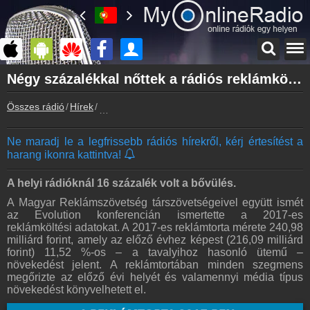
Főoldal
Négy százalékkal nőttek a rádiós reklámköltések 2017-ben
myonlineradio.hu
Összes rádió
Hírek
Négy százalékkal nőttek a rádiós reklámköltés
Bejelentkezés
Hozz létre saját fiókot!
Ne maradj le a legfrissebb rádiós hírekről, kérj értesítést a
Kapcsolat
harang ikonra kattintva!
Írj nekünk!
Partnerek
A helyi rádióknál 16 százalék volt a bővülés.
Rádiós partnerek
A Magyar Reklámszövetség társzövetségeivel együtt ismét
az Evolution konferencián ismertette a 2017-es
Rádió beágyazás
reklámköltési adatokat. A 2017-es reklámtorta mérete 240,98
Ágyazd be weboldaladba
milliárd forint, amely az előző évhez képest (216,09 milliárd
forint) 11,52 %-os – a tavalyihoz hasonló ütemű –
Online rádió készítés
növekedést jelent. A reklámtortában minden szegmens
Készítés lépésről lépésre
megőrizte az előző évi helyét és valamennyi média típus
növekedést könyvelhetett el.