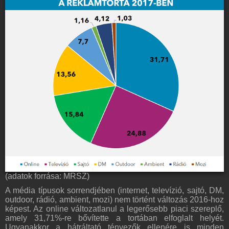
(adatok forrása: MRSZ)
A média típusok sorrendjében (internet, televízió, sajtó, DM,
outdoor, rádió, ambient, mozi) nem történt változás 2016-hoz
képest. Az online változatlanul a legerősebb piaci szereplő,
amely 31,71%-re bővítette a tortában elfoglalt helyét.
Ugyanakkor a hátráltató tényezők ellenére is minden