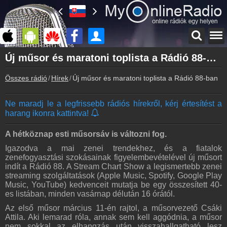
Főoldal
Új műsor és maratoni toplista a Rádió 88-ban
myonlineradio.hu
Összes rádió
Hírek
Új műsor és maratoni toplista a Rádió 88-ban
Bejelentkezés
Hozz létre saját fiókot!
Ne maradj le a legfrissebb rádiós hírekről, kérj értesítést a
Kapcsolat
harang ikonra kattintva!
Írj nekünk!
Partnerek
A hétköznap esti műsorsáv is változni fog.
Rádiós partnerek
Igazodva a mai zenei trendekhez, és a fiatalok
zenefogyasztási szokásainak figyelembevételével új műsort
Rádió beágyazás
indít a Rádió 88. A Stream Chart Show a legismertebb zenei
Ágyazd be weboldaladba
streaming szolgáltatások (Apple Music, Spotify, Google Play
Music, YouTube) kedvenceit mutatja be egy összesített 40-
Online rádió készítés
es listában, minden vasárnap délután 16 órától.
Készítés lépésről lépésre
Az első műsor március 11-én rajtol, a műsorvezető Csáki
Attila. Aki lemarad róla, annak sem kell aggódnia, a műsor
nem sokkal az elhangzás után visszahallgatható lesz