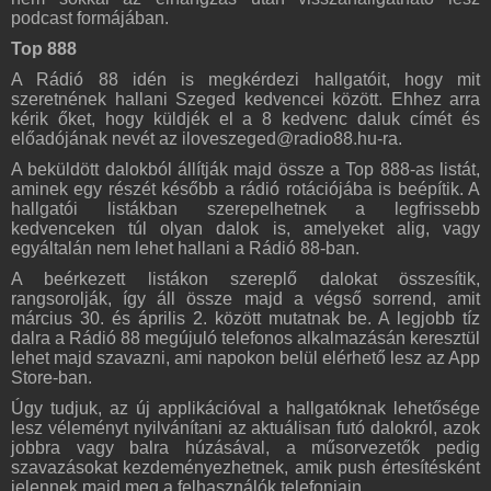
podcast formájában.
Top 888
A Rádió 88 idén is megkérdezi hallgatóit, hogy mit
szeretnének hallani Szeged kedvencei között. Ehhez arra
kérik őket, hogy küldjék el a 8 kedvenc daluk címét és
előadójának nevét az iloveszeged@radio88.hu-ra.
A beküldött dalokból állítják majd össze a Top 888-as listát,
aminek egy részét később a rádió rotációjába is beépítik. A
hallgatói listákban szerepelhetnek a legfrissebb
kedvenceken túl olyan dalok is, amelyeket alig, vagy
egyáltalán nem lehet hallani a Rádió 88-ban.
A beérkezett listákon szereplő dalokat összesítik,
rangsorolják, így áll össze majd a végső sorrend, amit
március 30. és április 2. között mutatnak be. A legjobb tíz
dalra a Rádió 88 megújuló telefonos alkalmazásán keresztül
lehet majd szavazni, ami napokon belül elérhető lesz az App
Store-ban.
Úgy tudjuk, az új applikációval a hallgatóknak lehetősége
lesz véleményt nyilvánítani az aktuálisan futó dalokról, azok
jobbra vagy balra húzásával, a műsorvezetők pedig
szavazásokat kezdeményezhetnek, amik push értesítésként
jelennek majd meg a felhasználók telefonjain.