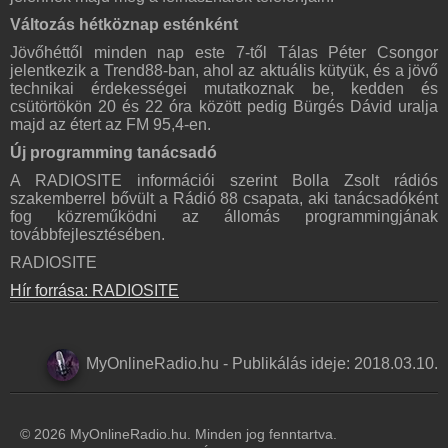
Változás hétköznap esténként
Jövőhéttől minden nap este 7-től Tálas Péter Csongor
jelentkezik a Trend88-ban, ahol az aktuális kütyük, és a jövő
technikai érdekességei mutatkoznak be, kedden és
csütörtökön 20 és 22 óra között pedig Bürgés Dávid uralja
majd az étert az FM 95,4-en.
Új programming tanácsadó
A RADIOSITE információi szerint Bolla Zsolt rádiós
szakemberrel bővült a Rádió 88 csapata, aki tanácsadóként
fog közreműködni az állomás programmingjának
továbbfejlesztésében.
RADIOSITE
Hír forrása: RADIOSITE
MyOnlineRadio.hu
-
Publikálás ideje:
2018.03.10.
© 2026 MyOnlineRadio.hu. Minden jog fenntartva.